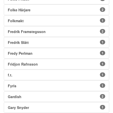
Folke Härjare
2
Folkmakt
1
Fredrik Framstegsson
2
Fredrik Slätt
1
Fredy Perlman
1
Fridjon Rafnsson
1
f.t.
1
Fyris
1
Gardish
2
Gary Snyder
1