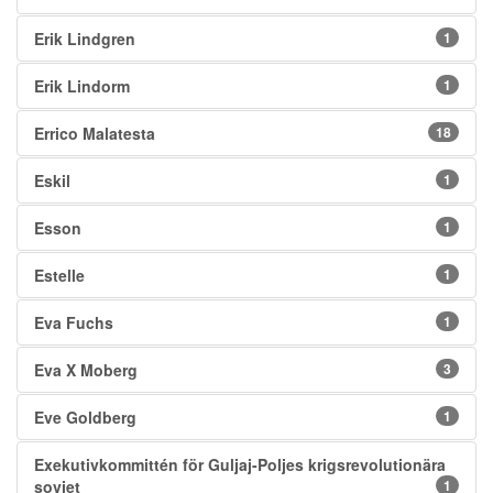
Erik Lindgren
1
Erik Lindorm
1
Errico Malatesta
18
Eskil
1
Esson
1
Estelle
1
Eva Fuchs
1
Eva X Moberg
3
Eve Goldberg
1
Exekutivkommittén för Guljaj-Poljes krigsrevolutionära
sovjet
1