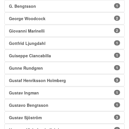
G. Bengtsson
1
George Woodcock
2
Giovanni Marinelli
2
Gottfrid Ljungdahl
1
Guiseppe Ciancabilla
1
Gunne Rundgren
1
Gustaf Henriksson Holmberg
3
Gustav Ingman
1
Gustavo Bengtsson
1
Gustav Sjöström
3