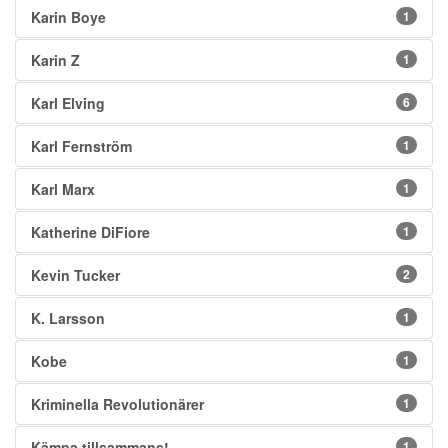
Karin Boye
1
Karin Z
1
Karl Elving
6
Karl Fernström
1
Karl Marx
1
Katherine DiFiore
1
Kevin Tucker
2
K. Larsson
1
Kobe
1
Kriminella Revolutionärer
1
Kämpa tillsammans!
1