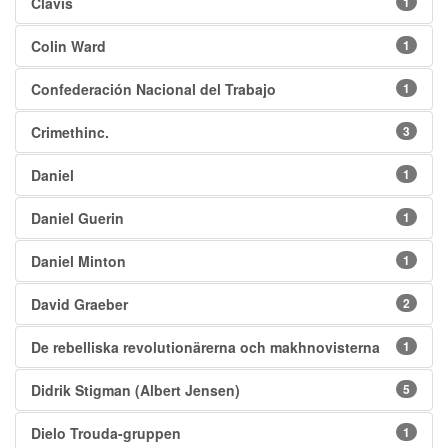
Clavis
1
Colin Ward
1
Confederación Nacional del Trabajo
1
Crimethinc.
3
Daniel
1
Daniel Guerin
1
Daniel Minton
1
David Graeber
2
De rebelliska revolutionärerna och makhnovisterna
1
Didrik Stigman (Albert Jensen)
5
Dielo Trouda-gruppen
1