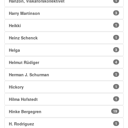
Hanzon, Viskaforskollektivet
1
Harry Martinson
3
Heikki
1
Heinz Schenck
1
Helga
3
Helmut Rüdiger
4
Herman J. Schurman
1
Hickory
1
Hilma Hofstedt
1
Hinke Bergegren
19
H. Rodriguez
1