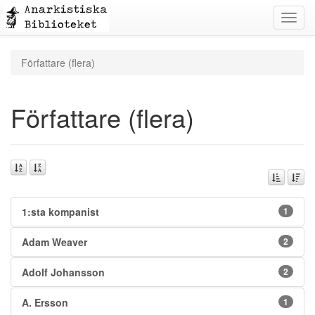
Toggl
navig
Författare (flera)
Författare (flera)
1:sta kompanist
1
Adam Weaver
2
Adolf Johansson
2
A. Ersson
1