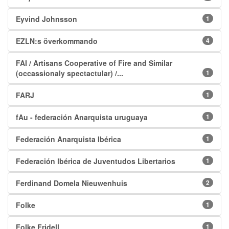
Eyvind Johnsson
1
EZLN:s överkommando
4
FAI / Artisans Cooperative of Fire and Similar
(occassionaly spectactular) /...
1
FARJ
1
fAu - federación Anarquista uruguaya
1
Federación Anarquista Ibérica
1
Federación lbérica de Juventudos Libertarios
1
Ferdinand Domela Nieuwenhuis
2
Folke
1
Folke Fridell
1