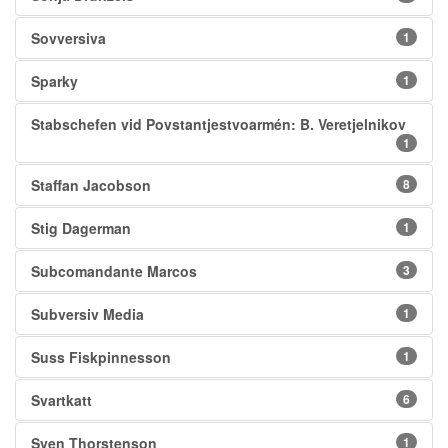
Sovversiva
1
Sparky
1
Stabschefen vid Povstantjestvoarmén: B. Veretjelnikov
1
Staffan Jacobson
8
Stig Dagerman
1
Subcomandante Marcos
3
Subversiv Media
1
Suss Fiskpinnesson
1
Svartkatt
6
Sven Thorstenson
1