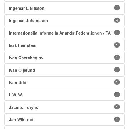
Ingemar E Nilsson
1
Ingemar Johansson
4
Internationella Informella AnarkistFederationen / FAI
1
Isak Feinstein
1
Ivan Chetcheglov
1
Ivan Oljelund
1
Ivan Udd
1
I. W. W.
1
Jacinto Toryho
1
Jan Wiklund
1