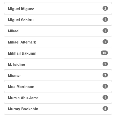
Miguel Iñiguez
2
Miguel Schirru
1
Mikael
1
Mikael Altemark
1
Mikhail Bakunin
10
M. Isidine
1
Mismar
3
Moa Martinson
1
Mumia Abu-Jamal
1
Murray Bookchin
5