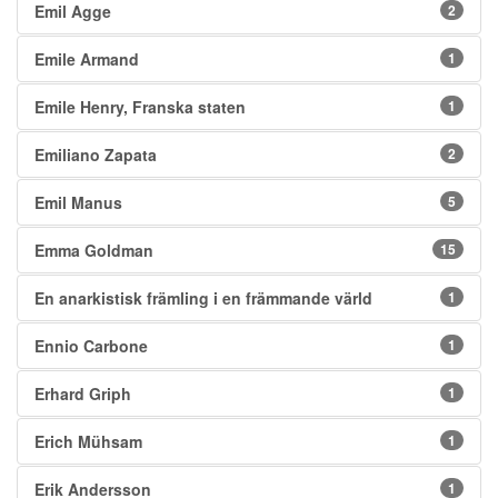
Emil Agge
2
Emile Armand
1
Emile Henry, Franska staten
1
Emiliano Zapata
2
Emil Manus
5
Emma Goldman
15
En anarkistisk främling i en främmande värld
1
Ennio Carbone
1
Erhard Griph
1
Erich Mühsam
1
Erik Andersson
1