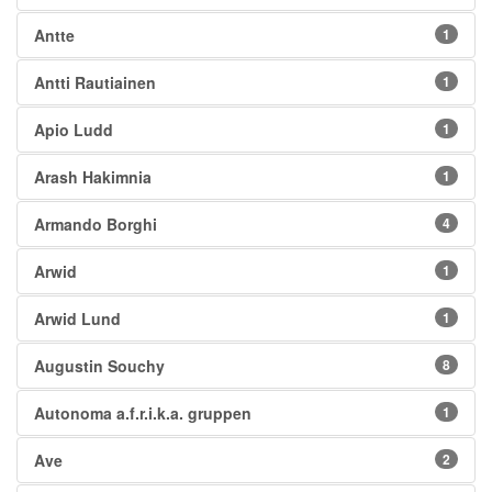
Antte
1
Antti Rautiainen
1
Apio Ludd
1
Arash Hakimnia
1
Armando Borghi
4
Arwid
1
Arwid Lund
1
Augustin Souchy
8
Autonoma a.f.r.i.k.a. gruppen
1
Ave
2