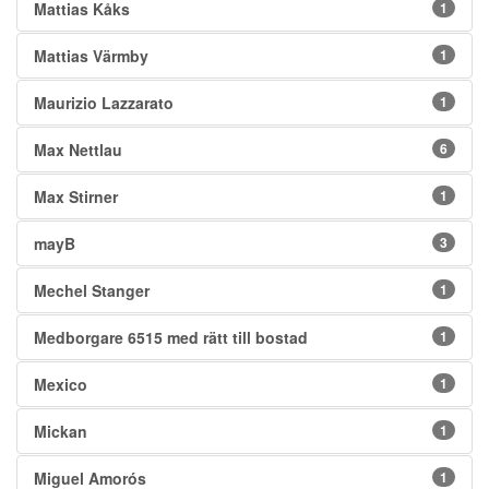
Mattias Kåks
1
Mattias Värmby
1
Maurizio Lazzarato
1
Max Nettlau
6
Max Stirner
1
mayB
3
Mechel Stanger
1
Medborgare 6515 med rätt till bostad
1
Mexico
1
Mickan
1
Miguel Amorós
1