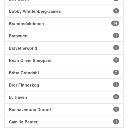
Bobby Whittenberg-James
1
Brandredaktionen
14
Bratwurst
1
Bravetheworld
1
Brian Oliver Sheppard
1
Britta Gröndahl
7
Bror Finneskog
1
B. Traven
1
Buenaventura Durruti
1
Camillo Berneri
1