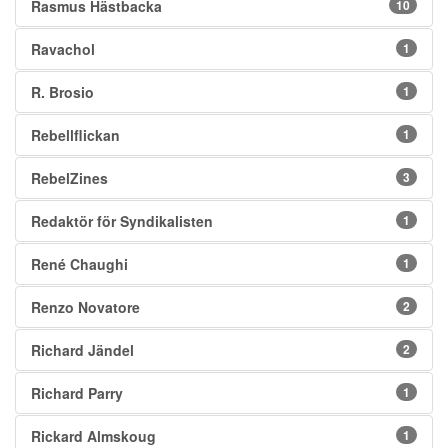
Rasmus Hästbacka
10
Ravachol
1
R. Brosio
1
Rebellflickan
1
RebelZines
3
Redaktör för Syndikalisten
1
René Chaughi
1
Renzo Novatore
2
Richard Jändel
2
Richard Parry
1
Rickard Almskoug
1