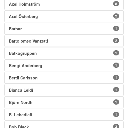
Axel Holmström
8
Axel Österberg
2
Barbar
1
Bartolomeo Vanzetti
2
Batkogruppen
1
Bengt Anderberg
1
Bertil Carlsson
1
Bianca Leidi
1
Björn Nordh
1
B. Lebedieff
1
Bob Black
3