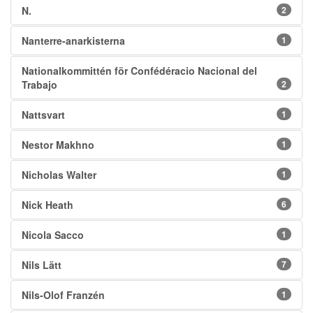
N.
2
Nanterre-anarkisterna
1
Nationalkommittén för Confédéracio Nacional del
Trabajo
2
Nattsvart
1
Nestor Makhno
1
Nicholas Walter
1
Nick Heath
6
Nicola Sacco
1
Nils Lätt
7
Nils-Olof Franzén
1