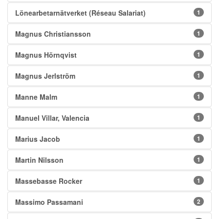
Lönearbetarnätverket (Réseau Salariat)
1
Magnus Christiansson
1
Magnus Hörnqvist
1
Magnus Jerlström
1
Manne Malm
1
Manuel Villar, Valencia
1
Marius Jacob
1
Martin Nilsson
1
Massebasse Rocker
1
Massimo Passamani
2