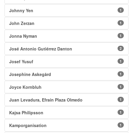
Johnny Yen
1
John Zerzan
1
Jonna Nyman
1
José Antonio Gutiérrez Danton
2
Josef Yusuf
1
Josephine Askegård
1
Joyce Kornbluh
1
Juan Levadura, Efraín Plaza Olmedo
1
Kajsa Philipsson
1
Kamporganisation
1