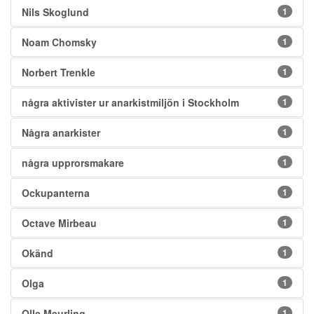
Nils Skoglund
1
Noam Chomsky
1
Norbert Trenkle
1
några aktivister ur anarkistmiljön i Stockholm
1
Några anarkister
1
några upprorsmakare
1
Ockupanterna
1
Octave Mirbeau
1
Okänd
1
Olga
1
Olle Meurling
1