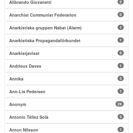
Alibrando Giovanetti
2
Anarchist Communist Federation
2
Anarkistiska gruppen Nabat (Alarm)
1
Anarkistiska Propagandaförbundet
1
Anarkistjavisst
5
Andrieux Daves
1
Annika
3
Ann-Lis Pedersen
1
Anonym
29
Antonio Téllez Solà
3
Anton Nilsson
1