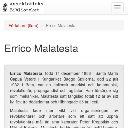
Toggl
navig
Författare (flera)
Errico Malatesta
Errico Malatesta
Errico Malatesta
, född 14 december 1853 i Santa Maria
Capua Vetere i Kungariket Bägge Sicilierna, död 22 juli
1932 i Rom, var en italiensk anarkist och kommunist,
revolutionär, propagandist och agitator. Han försörjde sig
som mekaniker. Malatesta satt fängslad totalt 12 år av sitt
liv, fick tre dödsdomar och tillbringade 35 år i exil.
Malatesta lade mer vikt vid organiseringen av
revolutionärer och arbetare som ett sätt att uppnå
revolutionära mål än sina kamrater Peter Kropotkin och
Mikhail Bakunin. Malatesta bodde många år i exil i London.