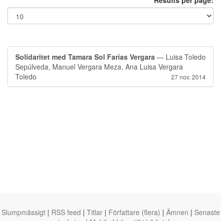
Results per page:
Solidaritet med Tamara Sol Farías Vergara
— Luisa Toledo
Sepúlveda, Manuel Vergara Meza, Ana Luisa Vergara
Toledo
27 nov. 2014
Slumpmässigt
|
RSS feed
|
Titlar
|
Författare (flera)
|
Ämnen
|
Senaste