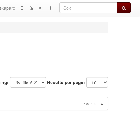
Sök
skapare
ting:
Results per page:
7 dec. 2014