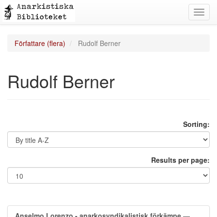
Toggl
navig
Författare (flera)
Rudolf Berner
Rudolf Berner
Sorting:
Results per page:
Anselmo Lorenzo - anarkosyndikalistisk förkämpe
—