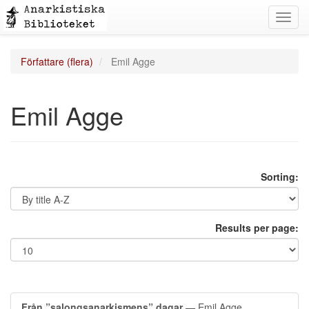
Toggl
navig
Författare (flera)
Emil Agge
Emil Agge
Sorting:
Results per page:
Från ”salongsanarkismens” dagar
— Emil Agge