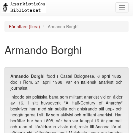
Toggl
navig
Författare (flera)
Armando Borghi
Armando Borghi
Armando Borghi
född i Castel Bolognese, 6 april 1882,
död i Rom, 21 april 1968, var en italiensk anarkist och
journalist.
Inledde sin politiska bana som militant anarkist vid en ålder
av 16. I sitt huvudverk "A Half-Century of Anarchy"
beskriver han med sin subtila och gnistrande stil upp- och
nedgångarna i sitt liv som aktivist och militant anarkist. Han
berättar hur han 1898, när han var knappt 16 år gammal,
och utan att föräldrarna visste det, reste till Ancona för att
närvara vid rättegången mot Malatesta, som anklagades