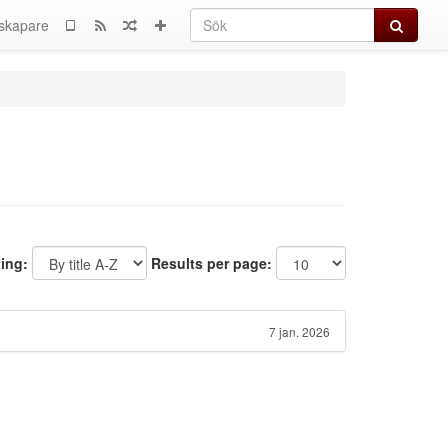
Sök
skapare
ting:
Results per page:
7 jan. 2026