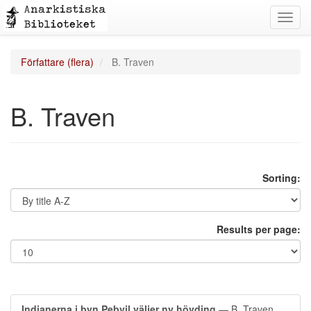
Toggl
navig
Författare (flera)
B. Traven
B. Traven
Sorting:
Results per page:
Indianerna i byn Pebvil väljer ny hövding
— B. Traven