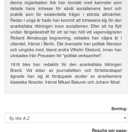
denna organisation fick han kontakt med kamrater som
delade hans intresse för såväl socialismens teori och
praktik som för existentiella frågor i största allmänhet.
Redan i unga år hade han kommit att intressera sig för den
anarkistiska riktningen inom socialismen. Efter att ha flytt
undan fängelsestraff för ett tal han höll vid vapenvägraren
Rickard Almskougs begravning, vistades han några år i
utlandet, främst i Berlin. Där översatte han politisk litteratur
och umgicks med, bland andra Vilhelm Ekelund, innan han
utvisades från Preussen för "politisk verksamhet".
1918 blev han redaktör för den anarkistiska tidningen
Brand. Vid sidan av journalistiken och författarskapet
ägnade han sig åt fördjupade studier av anarkismens
klassiska filosofer, främst Mikael Bakunin och Johann Most.
Sorting:
Results per page: