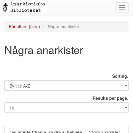
Toggl
navig
Författare (flera)
Några anarkister
Några anarkister
Sorting:
Results per page:
Jag är inte Charlie, så dra åt helvete
— Några anarkister