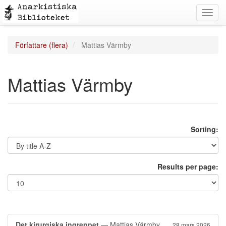
Toggl
navig
Författare (flera)
Mattias Värmby
Mattias Värmby
Sorting:
Results per page:
Det kirurgiska ingreppet
— Mattias Värmby
28 mars 2026