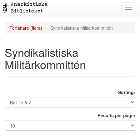
Toggl
navig
Författare (flera)
Syndikalistiska Militärkommittén
Syndikalistiska
Militärkommittén
Sorting:
Results per page: