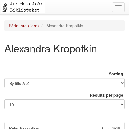
Toggl
navig
Författare (flera)
Alexandra Kropotkin
Alexandra Kropotkin
Sorting:
Results per page:
Peter Krapotkin
8 dec. 2025