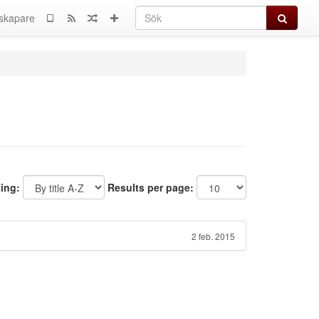
Sök
skapare
ting:
Results per page:
2 feb. 2015