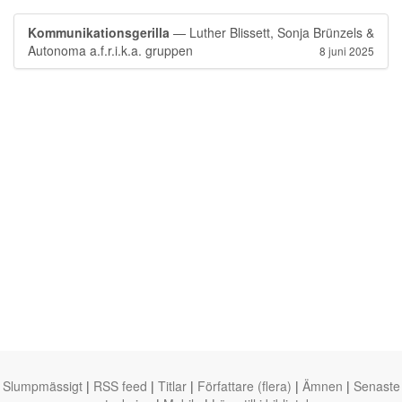
Kommunikationsgerilla
— Luther Blissett, Sonja Brünzels &
Autonoma a.f.r.i.k.a. gruppen
8 juni 2025
Slumpmässigt
|
RSS feed
|
Titlar
|
Författare (flera)
|
Ämnen
|
Senaste