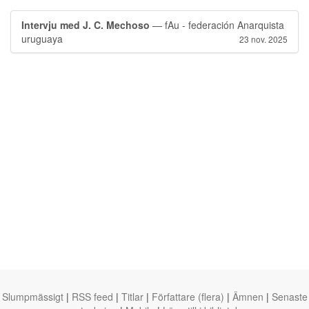
Intervju med J. C. Mechoso
— fAu - federación Anarquista
uruguaya
23 nov. 2025
Slumpmässigt
|
RSS feed
|
Titlar
|
Författare (flera)
|
Ämnen
|
Senaste