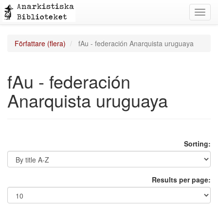
Toggl
navig
Författare (flera)
fAu - federación Anarquista uruguaya
fAu - federación
Anarquista uruguaya
Sorting:
Results per page: