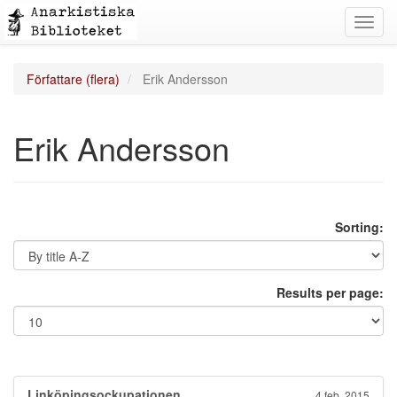
Toggl
navig
Författare (flera)
Erik Andersson
Erik Andersson
Sorting:
Results per page:
Linköpingsockupationen
4 feb. 2015