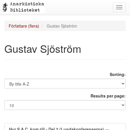
Toggl
navig
Författare (flera)
Gustav Sjöström
Gustav Sjöström
Sorting:
Results per page:
Hur S.A.C. kom till - Del 2 (Lundakonferenserna)
—