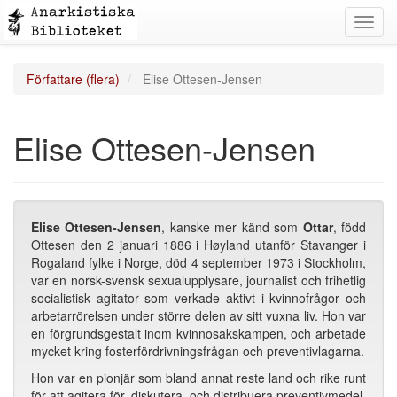
Toggl
navig
Författare (flera)
Elise Ottesen-Jensen
Elise Ottesen-Jensen
Elise Ottesen-Jensen
, kanske mer känd som
Ottar
, född
Ottesen den 2 januari 1886 i Høyland utanför Stavanger i
Rogaland fylke i Norge, död 4 september 1973 i Stockholm,
var en norsk-svensk sexualupplysare, journalist och frihetlig
socialistisk agitator som verkade aktivt i kvinnofrågor och
arbetarrörelsen under större delen av sitt vuxna liv. Hon var
en förgrundsgestalt inom kvinnosakskampen, och arbetade
mycket kring fosterfördrivningsfrågan och preventivlagarna.
Hon var en pionjär som bland annat reste land och rike runt
för att agitera för, diskutera, och distribuera preventivmedel.