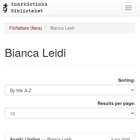
Toggl
navig
Författare (flera)
Bianca Leidi
Bianca Leidi
Sorting:
Results per page:
Anarki i Italien
— Bianca Leidi
6 apr. 2026