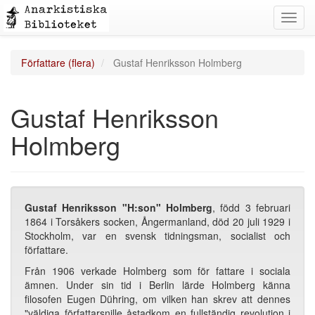
Toggl
navig
Författare (flera)
Gustaf Henriksson Holmberg
Gustaf Henriksson
Holmberg
Gustaf Henriksson "H:son" Holmberg
, född 3 februari
1864 i Torsåkers socken, Ångermanland, död 20 juli 1929 i
Stockholm, var en svensk tidningsman, socialist och
författare.
Från 1906 verkade Holmberg som för fattare i sociala
ämnen. Under sin tid i Berlin lärde Holmberg känna
filosofen Eugen Dühring, om vilken han skrev att dennes
"väldiga författarsnille åstadkom en fullständig revolution i