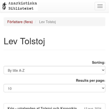
Toggl
navig
Författare (flera)
Lev Tolstoj
Lev Tolstoj
Sorting:
Results per page:
Krig - uttalanden af Tolstoj och Kropotkin
12 aug. 2024