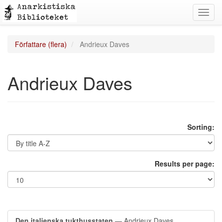
Toggl
navig
Författare (flera)
Andrieux Daves
Andrieux Daves
Sorting:
Results per page:
Den italienska tukthusstaten
— Andrieux Daves