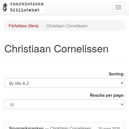
Toggl
navig
Författare (flera)
Christiaan Cornelissen
Christiaan Cornelissen
Sorting:
Results per page:
Storstrejkstanken
— Christiaan Cornelissen
20 mars 2025