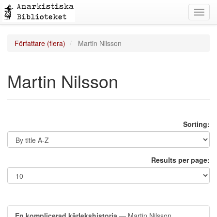
Toggl
navig
Författare (flera)
Martin Nilsson
Martin Nilsson
Sorting:
Results per page:
En komplicerad kärlekshistoria
— Martin Nilsson