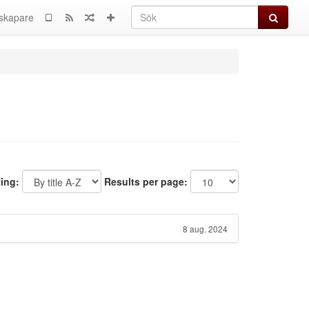
Sök
skapare
ting:
Results per page:
8 aug. 2024