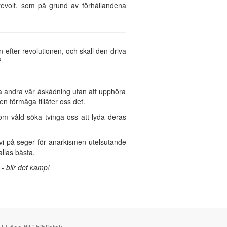
 revolt, som på grund av förhållandena
n efter revolutionen, och skall den driva
?
ga andra vår åskådning utan att upphöra
en förmåga tillåter oss det.
om våld söka tvinga oss att lyda deras
a vi på seger för anarkismen utelsutande
llas bästa.
 -
blir det kamp!