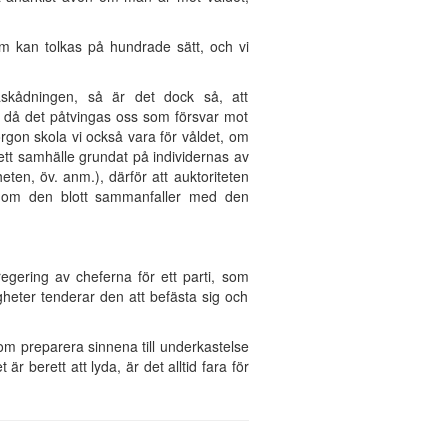
m kan tolkas på hundrade sätt, och vi
åskådningen, så är det dock så, att
g då det påtvingas oss som försvar mot
rgon skola vi också vara för våldet, om
ett samhälle grundat på individernas av
en, öv. anm.), därför att auktoriteten
ven om den blott sammanfaller med den
 regering av cheferna för ett parti, som
gheter tenderar den att befästa sig och
om preparera sinnena till underkastelse
är berett att lyda, är det alltid fara för