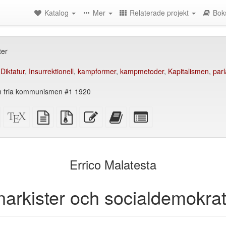
Katalog
Mer
Relaterade projekt
Bok
ter
,
Diktatur
,
Insurrektionell
,
kampformer
,
kampmetoder
,
Kapitalismen
,
par
den fria kommunismen #1 1920
Fristående
XeLaTeX
plain
Källfiler
Redigera
Lägg
Select
HTML
källa
text
med
denna
till
individual
(utskriftsvänlig)
källa
bilagor
text
denna
parts
)
text
for
i
the
Errico Malatesta
bokskaparen
bookbuilder
narkister och socialdemokrat