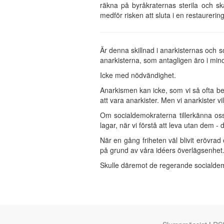
räkna på byråkraternas sterila och sk
medför risken att sluta i en restaurering
Är denna skillnad i anarkisternas och so
anarkisterna, som antagligen äro i mino
Icke med nödvändighet.
Anarkismen kan icke, som vi så ofta be
att vara anarkister. Men vi anarkister v
Om socialdemokraterna tillerkänna oss
lagar, när vi förstå att leva utan dem - 
När en gång friheten väl blivit erövrad
på grund av våra idéers överlägsenhet. 
Skulle däremot de regerande socialdemo