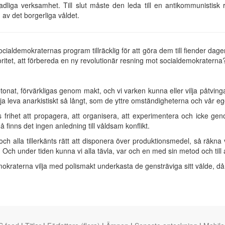
adliga verksamhet. Till slut måste den leda till en antikommunistisk
 av det borgerliga våldet.
cialdemokraternas program tillräcklig för att göra dem till fiender dage
ritet, att förbereda en ny revolutionär resning mot socialdemokraterna
tonat, förvärkligas genom makt, och vi varken kunna eller vilja påtvin
ilja leva anarkistiskt så långt, som de yttre omständigheterna och vår eg
 frihet att propagera, att organisera, att experimentera och icke gen
då finns det ingen anledning till våldsam konflikt.
 och alla tillerkänts rätt att disponera över produktionsmedel, så räkn
Och under tiden kunna vi alla tävla, var och en med sin metod och till a
kraterna vilja med polismakt underkasta de gensträviga sitt välde, då