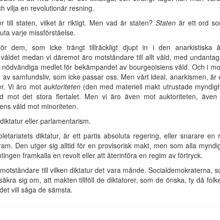
 vilja en revolutionär resning.
 till staten, vilket är riktigt. Men vad är staten?
Staten
är ett ord so
uta varje missförståelse.
 dem, som icke trängt tillräckligt djupt in i den anarkistiska 
åldet medan vi däremot äro motståndare till allt våld, med undanta
det nödvändiga medlet för bekämpandet av bourgeoisiens våld. Och i mo
 av samfundsliv, som icke passar oss. Men vårt ideal, anarkismen, är 
er. Vi äro mot
auktoriteten
(den med materiell makt utrustade myndighet
s våld mot det stora flertalet. Men vi äro även mot auktoriteten, ä
tens våld mot minoriteten.
iktatur eller parlamentarism.
etariatets diktatur, är ett partis absoluta regering, eller snarare en
ogram. Den utger sig alltid för en provisorisk makt, men som alla myndi
tingen framkalla en revolt eller att återinföra en regim av förtryck.
 motståndare till vilken diktatur det vara månde. Socialdemokraterna, s
ra sig om, att makten tillföll de diktatorer, som de önska, ty då folket 
det vill säga de sämsta.