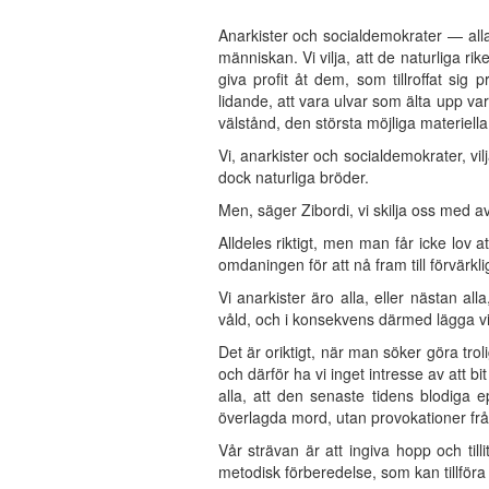
Anarkister och socialdemokrater — alla
människan. Vi vilja, att de naturliga rik
giva profit åt dem, som tillroffat sig
lidande, att vara ulvar som älta upp vara
välstånd, den största möjliga materiella
Vi, anarkister och socialdemokrater, v
dock naturliga bröder.
Men, säger Zibordi, vi skilja oss med
Alldeles riktigt, men man får icke lov 
omdaningen för att nå fram till förvärkl
Vi anarkister äro alla, eller nästan a
våld, och i konsekvens därmed lägga vi 
Det är oriktigt, när man söker göra trol
och därför ha vi inget intresse av att bi
alla, att den senaste tidens blodiga e
överlagda mord, utan provokationer frå
Vår strävan är att ingiva hopp och til
metodisk förberedelse, som kan tillföra