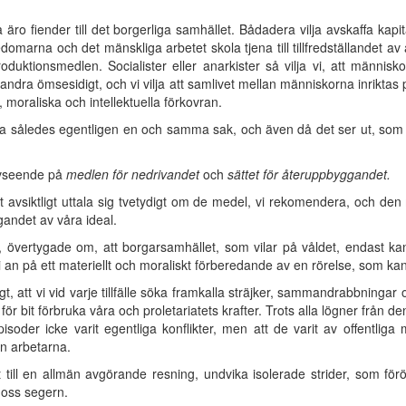
 äro fiender till det borgerliga samhället. Bådadera vilja avskaffa k
edomarna och det mänskliga arbetet skola tjena till tillfredställandet av a
 produktionsmedlen. Socialister eller anarkister så vilja vi, att männi
ndra ömsesidigt, och vi vilja att samlivet mellan människorna inriktas på
, moraliska och intellektuella förkovran.
ilja således egentligen en och samma sak, och även då det ser ut, som 
 avseende på
medlen för nedrivandet
och
sättet för återuppbyggandet.
att avsiktligt uttala sig tvetydigt om de medel, vi rekomendera, och den
igandet av våra ideal.
lla, övertygade om, att borgarsamhället, som vilar på våldet, endast k
an på ett materiellt och moraliskt förberedande av en rörelse, som kan l
igt, att vi vid varje tillfälle söka framkalla sträjker, sammandrabbninga
t för bit förbruka våra och proletariatets krafter. Trots alla lögner från d
pisoder icke varit egentliga konflikter, men att de varit av offentliga
n arbetarna.
lit till en allmän avgörande resning, undvika isolerade strider, som f
 oss segern.