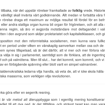
la tillbaka, när det uppstår rörelser framkallade av
folklig
vrede. Historie
n välvilligt skall invänta vårt godkännande. Allt medan vi fortsätta vår
an rörelse draga ett maximum av möjliga resultat till fördel för en be
eller andra statliga organ kunna bli organ för frigörelsen, och att all
denna regim, så äro vi avgjorda motståndare mot deltagandet i va
botten i den avgrund som skiljer proletariatet och kapitalistklassen, och 
pposition mot den reformistiska socialismen, men kunna vara full
r det en period under vilken en vänskaplig samverkan mellan oss och de
 synes tillspetsad, så är det därför, att vi mer och mer förlora vår t
ta välja in sig i parlamentet, samtidigt som de förklara, att de ingenting
i
och på valmötena. Men till slut... har det kommit, som kommit, och vi h
av en förbigående spänning eller blott varit en simpel valmanöver.
ldemokratiska ledarna vilja handla, så veta de, att vi icke skola håll
stiska massorna, som verkligen vilja revolutionen.
änka göra efter en segerrik resning.
et är vår
metod att återuppbygga
som i egentlig mening konstituera
dlet till att riva ned, är det tillfälliga, och strängt taget kan man v