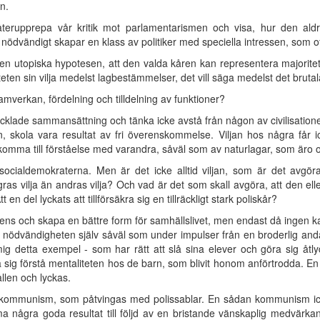
n.
återupprepa vår kritik mot parlamentarismen och visa, hur den aldrig
nödvändigt skapar en klass av politiker med speciella intressen, som oft
en utopiska hypotesen, att den valda kåren kan representera majoritete
teten sin vilja medelst lagbestämmelser, det vill säga medelst det brutal
samverkan, fördelning och tilldelning av funktioner?
vecklade sammansättning och tänka icke avstå från någon av civilisationen
n, skola vara resultat av fri överenskommelse. Viljan hos några får
omma till förståelse med varandra, såväl som av naturlagar, som äro 
 socialdemokraterna. Men är det icke alltid viljan, som är det avgö
s vilja än andras vilja? Och vad är det som skall avgöra, att den eller
del lyckats att tillförsäkra sig en tillräckligt stark poliskår?
ens och skapa en bättre form för samhällslivet, men endast då ingen ka
 nödvändigheten själv såväl som under impulser från en broderlig anda
 mig detta exempel - som har rätt att slå sina elever och göra sig åt
 lära sig förstå mentaliteten hos de barn, som blivit honom anförtrodda. E
ållen och lyckas.
l kommunism, som påtvingas med polissablar. En sådan kommunism icke
a några goda resultat till följd av en bristande vänskaplig medvärk