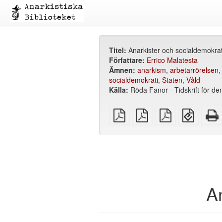
Titel:
Anarkister och socialdemokra
Författare:
Errico Malatesta
Ämnen:
anarkism
,
arbetarrörelsen
socialdemokrati
,
Staten
,
Våld
Källa:
Röda Fanor - Tidskrift för 
plain
A4
Letter
EPUB
PDF
imposed
imposed
(för
PDF
PDF
mobila
enheter
A