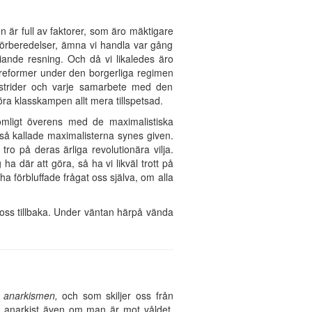
n är full av faktorer, som äro mäktigare
a förberedelser, ämna vi handla var gång
friande resning. Och då vi likaledes äro
a reformer under den borgerliga regimen
lstrider och varje samarbete med den
göra klasskampen allt mera tillspetsad.
komligt överens med de maximalistiska
 så kallade maximalisterna synes given.
ro på deras ärliga revolutionära vilja.
 ha där att göra, så ha vi likväl trott på
a förbluffade frågat oss själva, om alla
a oss tillbaka. Under väntan härpå vända
r
anarkismen,
och som skiljer oss från
ara anarkist även om man är mot våldet,