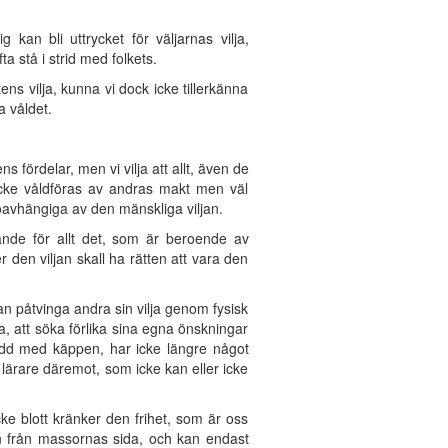
 kan bli uttrycket för väljarnas vilja,
a stå i strid med folkets.
ns vilja, kunna vi dock icke tillerkänna
a våldet.
s fördelar, men vi vilja att allt, även de
 icke våldföras av andras makt men väl
oavhängiga av den mänskliga viljan.
rande för allt det, som är beroende av
 den viljan skall ha rätten att vara den
n påtvinga andra sin vilja genom fysisk
, att söka förlika sina egna önskningar
lydd med käppen, har icke längre något
n lärare däremot, som icke kan eller icke
 blott kränker den frihet, som är oss
an från massornas sida, och kan endast