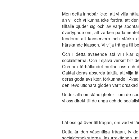
Men detta innebär icke, att vi vilja hål
än vi, och vi kunna icke fordra, att de
tillfälle bjuder sig och av varje spont
övertygade om, att varken parlamentet 
tenderar att konservera och stärka 
härskande klassen. Vi vilja tränga till 
Och i detta avseende stå vi i klar o
socialisterna. Och i själva verket bli
Och om förhållandet mellan oss och dem
Oaktat deras absurda taktik, att vilja lå
deras goda avsikter, förkunnade i
Avant
den revolutionära glöden varit orsakad 
Under alla omständigheter - om de socia
vi oss direkt till de unga och de sociali
Låt oss gå över till frågan, om vad vi t
Detta är den väsentliga frågan, ty d
socialdemokraterna. Insurrektionen, me