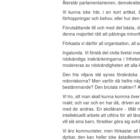
Återstår parlamentarismen, demokratie
Vi kunna icke här, i en kort artikel, 
förhoppningar och behov, eller hur den 
Förutsättande till och med det bästa, d
denna majoritet rätt att påtvinga minori
Förkasta vi därför all organisation, all 
Ingalunda. Vi förstå det civila livetsi n
nödvändiga inskränkningarna i frihete
modereras av nödvändigheten att alla k
Den fria viljans idé synes förskräcka
människorna? Men varför då hellre några
bestämmande? Den brutala makten? Att en 
Vi tro, att man skall kunna komma över
makt; och var och en har då, driven av
med de andras. En skollärare - tillåt
intellektuellt arbete att utföra för att
vill slå sina barn, försöker göra sig avh
Vi äro kommunister, men förkastar al
dyrbar, den kan heller icke åstadkomm