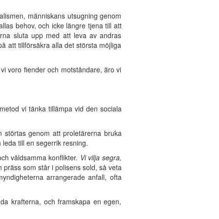
apitalismen, människans utsugning genom
llas behov, och icke längre tjena till att
skorna sluta upp med att leva av andras
 att tillförsäkra alla det största möjliga
vi voro fiender och motståndare, äro vi
 metod vi tänka tillämpa vid den sociala
an störtas genom att proletärerna bruka
eda till en segerrik resning.
r och våldsamma konflikter.
Vi vilja segra,
en präss som står i polisens sold, så veta
 myndigheterna arrangerade anfall, ofta
öröda krafterna, och framskapa en egen,