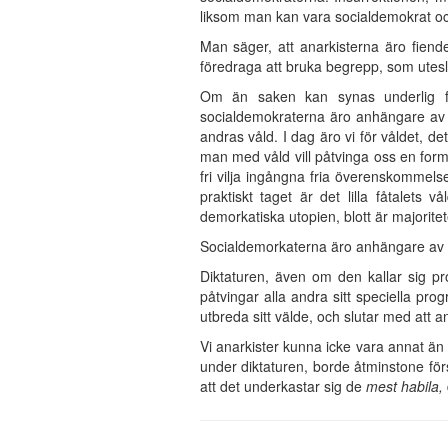
liksom man kan vara socialdemokrat och
Man säger, att anarkisterna äro fiender
föredraga att bruka begrepp, som utesl
Om än saken kan synas underlig för
socialdemokraterna äro anhängare av v
andras våld. I dag äro vi för våldet, 
man med våld vill påtvinga oss en form
fri vilja ingångna fria överenskommels
praktiskt taget är det lilla fåtalet
demorkatiska utopien, blott är majorite
Socialdemorkaterna äro anhängare av d
Diktaturen, även om den kallar sig prol
påtvingar alla andra sitt speciella pr
utbreda sitt välde, och slutar med att an
Vi anarkister kunna icke vara annat än
under diktaturen, borde åtminstone försäk
att det underkastar sig de
mest habila,