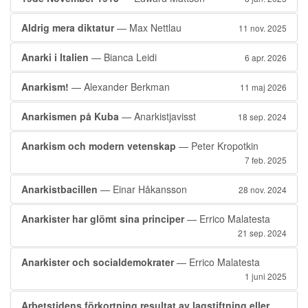
Aldrig mera diktatur
— Max Nettlau
11 nov. 2025
Anarki i Italien
— Bianca Leidi
6 apr. 2026
Anarkism!
— Alexander Berkman
11 maj 2026
Anarkismen på Kuba
— Anarkistjavisst
18 sep. 2024
Anarkism och modern vetenskap
— Peter Kropotkin
7 feb. 2025
Anarkistbacillen
— Einar Håkansson
28 nov. 2024
Anarkister har glömt sina principer
— Errico Malatesta
21 sep. 2024
Anarkister och socialdemokrater
— Errico Malatesta
1 juni 2025
Arbetstidens förkortning resultat av lagstiftning eller