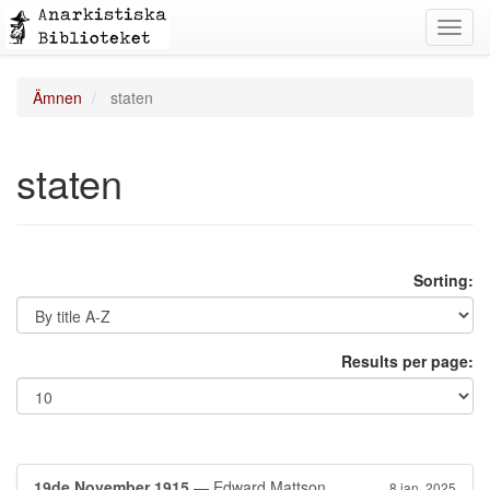
Toggl
navig
Ämnen
staten
staten
Sorting:
Results per page:
19de November 1915
— Edward Mattson
8 jan. 2025