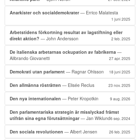
Anarkister och socialdemokrater
— Errico Malatesta
1 juni 2025
Arbetstidens förkortning resultat av lagstiftning eller
direkt aktion?
— John Andersson
2 feb. 2025
De italienska arbetarnas ockupation av fabrikerna
—
Alibrando Giovanetti
27 apr. 2025
Demokrati utan parlament
— Ragnar Ohlsson
18 juni 2025
Den allmänna rösträtten
— Elisée Reclus
23 nov. 2025
Den nya internationalen
— Peter Kropotkin
9 aug. 2026
Den parlamentariska strategin är misslyckad främst
utifrån sina egna förutsättningar
— Jan Wiklund
6 sep. 2024
Den sociala revolutionen
— Albert Jensen
26 feb. 2025