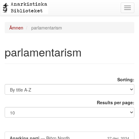
Toggl
navig
Ämnen
parlamentarism
parlamentarism
Sorting:
Results per page:
Anarkins parti
— Björn Nordh
27 dec. 2024