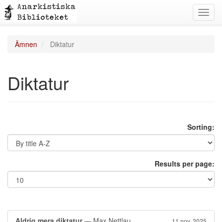
Toggl
navig
Ämnen
Diktatur
Diktatur
Sorting:
Results per page:
Aldrig mera diktatur
— Max Nettlau
11 nov. 2025