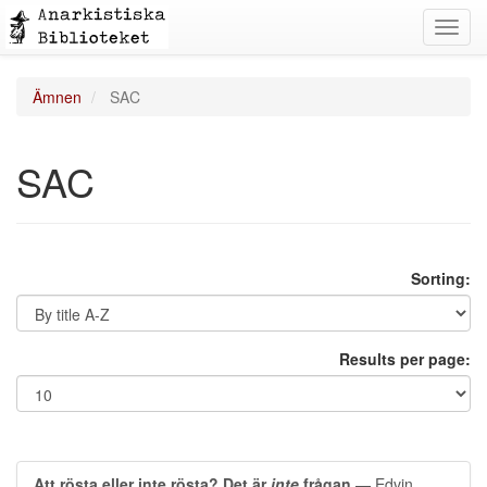
Toggl
navig
Ämnen
SAC
SAC
Sorting:
Results per page:
Att rösta eller inte rösta? Det är
inte
frågan
— Edvin