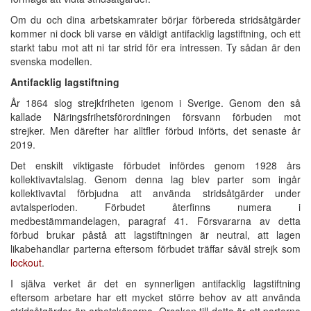
Om du och dina arbetskamrater börjar förbereda stridsåtgärder
kommer ni dock bli varse en väldigt antifacklig lagstiftning, och ett
starkt tabu mot att ni tar strid för era intressen. Ty sådan är den
svenska modellen.
Antifacklig lagstiftning
År 1864 slog strejkfriheten igenom i Sverige. Genom den så
kallade Näringsfrihetsförordningen försvann förbuden mot
strejker. Men därefter har alltfler förbud införts, det senaste år
2019.
Det enskilt viktigaste förbudet infördes genom 1928 års
kollektivavtalslag. Genom denna lag blev parter som ingår
kollektivavtal förbjudna att använda stridsåtgärder under
avtalsperioden. Förbudet återfinns numera i
medbestämmandelagen, paragraf 41. Försvararna av detta
förbud brukar påstå att lagstiftningen är neutral, att lagen
likabehandlar parterna eftersom förbudet träffar såväl strejk som
lockout
.
I själva verket är det en synnerligen antifacklig lagstiftning
eftersom arbetare har ett mycket större behov av att använda
stridsåtgärder än arbetsköparna. Orsaken till detta är att parterna