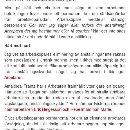
Men på sätt och vis kan man säga att den arbetande
befolkningen lever under ett permanent hot om stridsåtgärder
från arbetsköparsidan. Arbetsköpare meddelar ständigt
personalen:
Gör som jag säger eller förlora din anställning!
Acceptera det jag bestämmer eller få sparken!
När det inte sägs
uttalat så är det underförstått i varje anställning.
Hårt mot hårt
Jag vet att arbetsköpares eliminering av anställningar inte räknas
som stridsåtgärd i juridisk mening, men i likhet med strejk är det
ett kraftfullt maktmedel. Rika arbetsköpare kan alltid köpa sig fria
från anställningsskyddet, något jag har belyst i tidningen
Arbetaren
.
Amalthea Frantz har i Arbetaren framhållit ytterligare en poäng,
nämligen att ”Lagar om ’säkerhet’ används för att straffa stridbara
arbetare och runda det redan extremt urvattnade, men ändå
lagstadgade, anställningsskyddet.” Hon nämner tvisterna rörande
hamnarbetaren Erik Helgesson och Rebellmamman Marie
.
Givet arbetsköparnas permanenta hot om att eliminera arbetares
försörjning, är det fullt rimligt att arbetare bygger upp sin egen
förmåga att vidta stridsåtgärder.