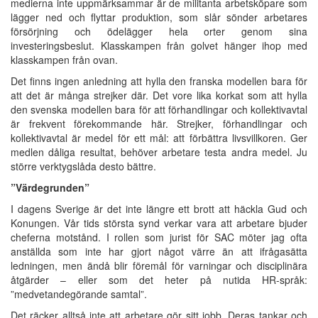
medierna inte uppmärksammar är de militanta arbetsköpare som
lägger ned och flyttar produktion, som slår sönder arbetares
försörjning och ödelägger hela orter genom sina
investeringsbeslut. Klasskampen från golvet hänger ihop med
klasskampen från ovan.
Det finns ingen anledning att hylla den franska modellen bara för
att det är många strejker där. Det vore lika korkat som att hylla
den svenska modellen bara för att förhandlingar och kollektivavtal
är frekvent förekommande här. Strejker, förhandlingar och
kollektivavtal är medel för ett mål: att förbättra livsvillkoren. Ger
medlen dåliga resultat, behöver arbetare testa andra medel. Ju
större verktygslåda desto bättre.
”Värdegrunden”
I dagens Sverige är det inte längre ett brott att häckla Gud och
Konungen. Vår tids största synd verkar vara att arbetare bjuder
cheferna motstånd. I rollen som jurist för SAC möter jag ofta
anställda som inte har gjort något värre än att ifrågasätta
ledningen, men ändå blir föremål för varningar och disciplinära
åtgärder – eller som det heter på nutida HR-språk:
”medvetandegörande samtal”.
Det räcker alltså inte att arbetare gör sitt jobb. Deras tankar och