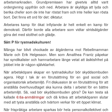
arbetsmarknaden. Grundpremissen har givetvis alltid varit
ordergivning uppifrån och ned. Arbetare är skyldiga att lyda och
berika chefer som de inte har röstat fram och inte heller kan rösta
bort. Det finns ett ord för det: diktatur.
Arbetares kamp för ökat inflytande är helt enkelt en kamp för
demokrati. Därför borde alla arbetare som vidtar stridsåtgärder
göra det med stolthet och glädje.
Sätt P för tystnadskulturen!
Många har blivit chockade av åtgärderna mot Rebellmamman
Marie och Erik Helgesson. Men som Amalthea Frantz påpekar
har syndikalister och hamnarbetare länge vetat att åsiktsfrihet på
jobbet inte är någon självklarhet.
När arbetsköpare skapar en tystnadskultur bör skyddsombuden
agera. Högt i tak är en förutsättning för en god social och
organisatorisk arbetsmiljö. Fri diskussion är en förutsättning för att
anställda överhuvudtaget ska kunna delta i arbetet för en bättre
arbetsmiljö. Så, vad bör skyddsombuden göra? De kan testa så
kallade
6:6a-anmälningar
och då kräva att arbetsköparen slutar
med att tysta anställda och tvärtom verkar för ett öppet klimat.
När frispråkiga arbetare sparkas bör hela personalkollektivet och