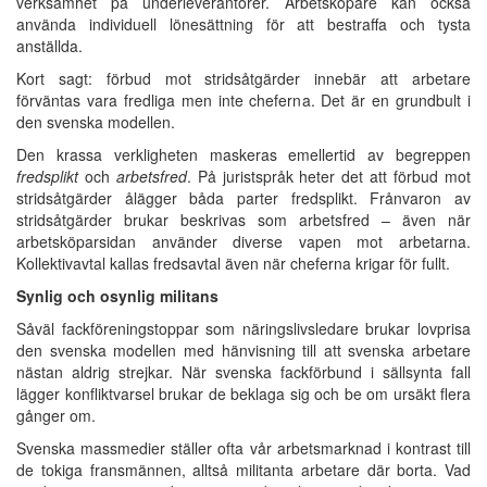
verksamhet på underleverantörer. Arbetsköpare kan också
använda individuell lönesättning för att bestraffa och tysta
anställda.
Kort sagt: förbud mot stridsåtgärder innebär att arbetare
förväntas vara fredliga men inte cheferna. Det är en grundbult i
den svenska modellen.
Den krassa verkligheten maskeras emellertid av begreppen
fredsplikt
och
arbetsfred
. På juristspråk heter det att förbud mot
stridsåtgärder ålägger båda parter fredsplikt. Frånvaron av
stridsåtgärder brukar beskrivas som arbetsfred – även när
arbetsköparsidan använder diverse vapen mot arbetarna.
Kollektivavtal kallas fredsavtal även när cheferna krigar för fullt.
Synlig och osynlig militans
Såväl fackföreningstoppar som näringslivsledare brukar lovprisa
den svenska modellen med hänvisning till att svenska arbetare
nästan aldrig strejkar. När svenska fackförbund i sällsynta fall
lägger konfliktvarsel brukar de beklaga sig och be om ursäkt flera
gånger om.
Svenska massmedier ställer ofta vår arbetsmarknad i kontrast till
de tokiga fransmännen, alltså militanta arbetare där borta. Vad