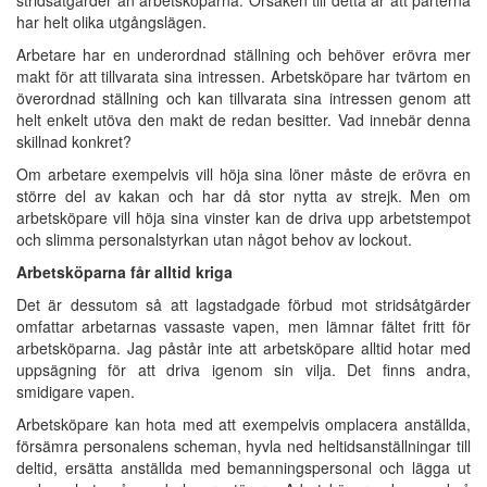
har helt olika utgångslägen.
Arbetare har en underordnad ställning och behöver erövra mer
makt för att tillvarata sina intressen. Arbetsköpare har tvärtom en
överordnad ställning och kan tillvarata sina intressen genom att
helt enkelt utöva den makt de redan besitter. Vad innebär denna
skillnad konkret?
Om arbetare exempelvis vill höja sina löner måste de erövra en
större del av kakan och har då stor nytta av strejk. Men om
arbetsköpare vill höja sina vinster kan de driva upp arbetstempot
och slimma personalstyrkan utan något behov av lockout.
Arbetsköparna får alltid kriga
Det är dessutom så att lagstadgade förbud mot stridsåtgärder
omfattar arbetarnas vassaste vapen, men lämnar fältet fritt för
arbetsköparna. Jag påstår inte att arbetsköpare alltid hotar med
uppsägning för att driva igenom sin vilja. Det finns andra,
smidigare vapen.
Arbetsköpare kan hota med att exempelvis omplacera anställda,
försämra personalens scheman, hyvla ned heltidsanställningar till
deltid, ersätta anställda med bemanningspersonal och lägga ut