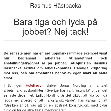
Rasmus Hästbacka
bokskaparen
bookbuilder
Bara tiga och lyda på
jobbet? Nej tack!
De senaste åren har en rad uppmärksammade exempel visat
hur begränsad arbetares yttrandefrihet och
anställningstrygghet är på jobbet. SAC-juristen Rasmus
Hästbacka skriver om arbetsköparnas ständiga krigföring
mot oss, och om arbetarnas behov av egen makt att sätta
emot.
I tidningen
Hotellrevyn
skriver Jonas Nordling att antalet
arbetsmarknadskonflikter i Sverige har varit ”osunt få” under det
senaste decenniet. Enligt Nordling är det viktigt att ”då och då
lägga ner arbetet för att markera sitt värde”. Han varnar för att
”Strejken är på väg att bli en abstrakt konstruktion, med oklar
funktion för de allra flesta medborgare.”