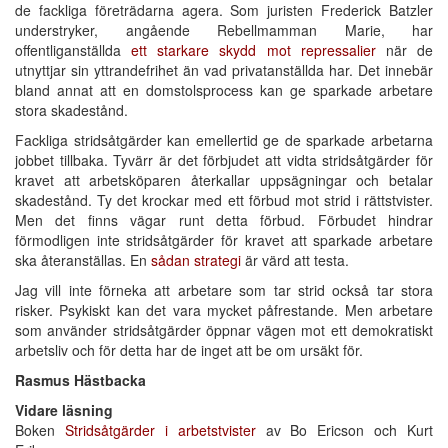
de fackliga företrädarna agera. Som juristen Frederick Batzler
understryker, angående Rebellmamman Marie, har
offentliganställda
ett starkare skydd mot repressalier
när de
utnyttjar sin yttrandefrihet än vad privatanställda har. Det innebär
bland annat att en domstolsprocess kan ge sparkade arbetare
stora skadestånd.
Fackliga stridsåtgärder kan emellertid ge de sparkade arbetarna
jobbet tillbaka. Tyvärr är det förbjudet att vidta stridsåtgärder för
kravet att arbetsköparen återkallar uppsägningar och betalar
skadestånd. Ty det krockar med ett förbud mot strid i rättstvister.
Men det finns vägar runt detta förbud. Förbudet hindrar
förmodligen inte stridsåtgärder för kravet att sparkade arbetare
ska återanställas. En
sådan strategi
är värd att testa.
Jag vill inte förneka att arbetare som tar strid också tar stora
risker. Psykiskt kan det vara mycket påfrestande. Men arbetare
som använder stridsåtgärder öppnar vägen mot ett demokratiskt
arbetsliv och för detta har de inget att be om ursäkt för.
Rasmus Hästbacka
Vidare läsning
Boken
Stridsåtgärder i arbetstvister
av Bo Ericson och Kurt