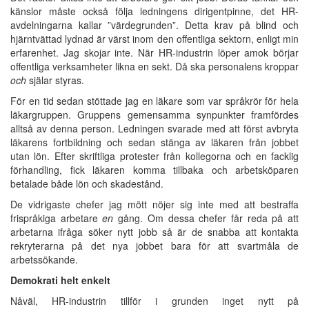
känslor måste också följa ledningens dirigentpinne, det HR-
avdelningarna kallar ”värdegrunden”. Detta krav på blind och
hjärntvättad lydnad är värst inom den offentliga sektorn, enligt min
erfarenhet. Jag skojar inte. När HR-industrin löper amok börjar
offentliga verksamheter likna en sekt. Då ska personalens kroppar
och
själar styras.
För en tid sedan stöttade jag en läkare som var språkrör för hela
läkargruppen. Gruppens gemensamma synpunkter framfördes
alltså av denna person. Ledningen svarade med att först avbryta
läkarens fortbildning och sedan stänga av läkaren från jobbet
utan lön. Efter skriftliga protester från kollegorna och en facklig
förhandling, fick läkaren komma tillbaka och arbetsköparen
betalade både lön och skadestånd.
De vidrigaste chefer jag mött nöjer sig inte med att bestraffa
frispråkiga arbetare
en
gång. Om dessa chefer får reda på att
arbetarna ifråga söker nytt jobb så är de snabba att kontakta
rekryterarna på det nya jobbet bara för att svartmåla de
arbetssökande.
Demokrati helt enkelt
Nåväl, HR-industrin tillför i grunden inget nytt på