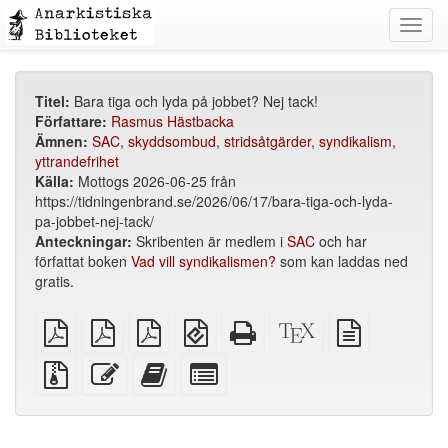
Toggl
navig
Titel:
Bara tiga och lyda på jobbet? Nej tack!
Författare:
Rasmus Hästbacka
Ämnen:
SAC
,
skyddsombud
,
stridsåtgärder
,
syndikalism
,
yttrandefrihet
Källa:
Mottogs 2026-06-25 från
https://tidningenbrand.se/2026/06/17/bara-tiga-och-lyda-
pa-jobbet-nej-tack/
Anteckningar:
Skribenten är medlem i
SAC
och har
författat boken
Vad vill syndikalismen?
som kan laddas ned
gratis.
plain
A4
Letter
EPUB
Fristående
XeLaTeX
plain
PDF
imposed
imposed
(för
HTML
källa
text
PDF
PDF
mobila
(utskriftsvänlig)
källa
Källfiler
Redigera
Lägg
Select
enheter)
med
denna
till
individual
bilagor
text
denna
parts
text
for
i
the