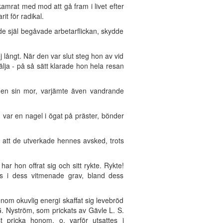
amrat med mod att gå fram i livet efter
it för radikal.
e själ begåvade arbetarflickan, skydde
 långt. När den var slut steg hon av vid
älja - på så sätt klarade hon hela resan
iden sin mor, varjämte även vandrande
 var en nagel i ögat på präster, bönder
e att de utverkade hennes avsked, trots
ar hon offrat sig och sitt rykte. Rykte!
as i dess vitmenade grav, bland dess
nom okuvlig energi skaffat sig levebröd
. Nyström, som prickats av Gävle L. S.
t pricka honom, o. varför utsattes i