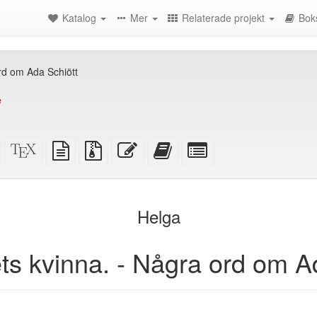
Katalog
Mer
Relaterade projekt
Bok
rd om Ada Schiött
e
Fristående
XeLaTeX
plain
Källfiler
Redigera
Lägg
Select
HTML
källa
text
med
denna
till
individual
(utskriftsvänlig)
källa
bilagor
text
denna
parts
)
text
for
i
the
Helga
bokskaparen
bookbuilder
ts kvinna. - Några ord om A