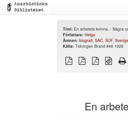
Titel:
En arbetets kvinna. - Några o
Författare:
Helga
Ämnen:
biografi
,
SAC
,
SUF
,
Sverig
Källa:
Tidningen Brand #46 1928
plain
A4
Letter
EPUB
PDF
imposed
imposed
(för
PDF
PDF
mobila
enheter
En arbete