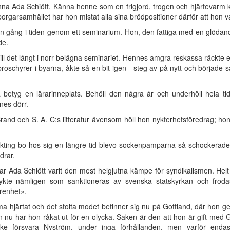
änna Ada Schiött. Känna henne som en frigjord, trogen och hjärtevarm k
borgarsamhället har hon mistat alla sina brödpositioner därför att hon var
 gång i tiden genom ett seminarium. Hon, den fattiga med en glödand
de.
l det långt i norr belägna seminariet. Hennes amgra reskassa räckte ej
broschyrer i byarna, åkte så en bit igen - steg av på nytt och började s
a betyg en lärarinneplats. Behöll den några år och underhöll hela t
nes dörr.
Brand och S. A. C:s litteratur ävensom höll hon nykterhetsföredrag; hon
flykting bo hos sig en längre tid blevo sockenpamparna så schockerad
drar.
har Ada Schiött varit den mest helgjutna kämpe för syndikalismen. Helt h
rykte nämligen som sanktioneras av svenska statskyrkan och frod
renhet».
 hjärtat och det stolta modet befinner sig nu på Gottland, där hon ge
 har hon råkat ut för en olycka. Saken är den att hon är gift med G
 icke försvara Nyström, under inga förhållanden, men varför endas