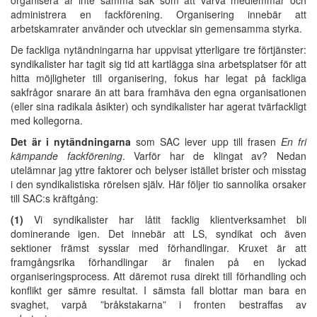
administrera en fackförening. Organisering innebär att
arbetskamrater använder och utvecklar sin gemensamma styrka.
De fackliga nytändningarna har uppvisat ytterligare tre förtjänster:
syndikalister har tagit sig tid att kartlägga sina arbetsplatser för att
hitta möjligheter till organisering, fokus har legat på fackliga
sakfrågor snarare än att bara framhäva den egna organisationen
(eller sina radikala åsikter) och syndikalister har agerat tvärfackligt
med kollegorna.
Det är i nytändningarna
som SAC lever upp till frasen
En fri
kämpande fackförening
. Varför har de klingat av? Nedan
utelämnar jag yttre faktorer och belyser istället brister och misstag
i den syndikalistiska rörelsen själv. Här följer tio sannolika orsaker
till SAC:s kräftgång:
(1)
Vi syndikalister har låtit facklig klientverksamhet bli
dominerande igen. Det innebär att LS, syndikat och även
sektioner främst sysslar med förhandlingar. Kruxet är att
framgångsrika förhandlingar är finalen på en lyckad
organiseringsprocess. Att däremot rusa direkt till förhandling och
konflikt ger sämre resultat. I sämsta fall blottar man bara en
svaghet, varpå ”bråkstakarna” i fronten bestraffas av