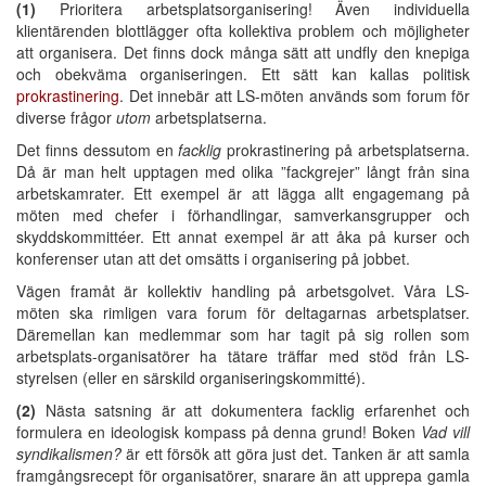
(1)
Prioritera arbetsplatsorganisering! Även individuella
klientärenden blottlägger ofta kollektiva problem och möjligheter
att organisera. Det finns dock många sätt att undfly den knepiga
och obekväma organiseringen. Ett sätt kan kallas politisk
prokrastinering
. Det innebär att LS-möten används som forum för
diverse frågor
utom
arbetsplatserna.
Det finns dessutom en
facklig
prokrastinering på arbetsplatserna.
Då är man helt upptagen med olika ”fackgrejer” långt från sina
arbetskamrater. Ett exempel är att lägga allt engagemang på
möten med chefer i förhandlingar, samverkansgrupper och
skyddskommittéer. Ett annat exempel är att åka på kurser och
konferenser utan att det omsätts i organisering på jobbet.
Vägen framåt är kollektiv handling på arbetsgolvet. Våra LS-
möten ska rimligen vara forum för deltagarnas arbetsplatser.
Däremellan kan medlemmar som har tagit på sig rollen som
arbetsplats-organisatörer ha tätare träffar med stöd från LS-
styrelsen (eller en särskild organiseringskommitté).
(2)
Nästa satsning är att dokumentera facklig erfarenhet och
formulera en ideologisk kompass på denna grund! Boken
Vad vill
syndikalismen?
är ett försök att göra just det. Tanken är att samla
framgångsrecept för organisatörer, snarare än att upprepa gamla