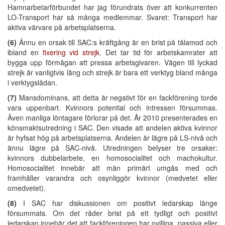
Hamnarbetarförbundet har jag förundrats över att konkurrenten
LO-Transport har så många medlemmar. Svaret: Transport har
aktiva värvare på arbetsplatserna.
(6)
Ännu en orsak till SAC:s kräftgång är en brist på tålamod och
ibland en
fixering vid strejk
. Det tar tid för arbetskamrater att
bygga upp förmågan att pressa arbetsgivaren. Vägen till lyckad
strejk är vanligtvis lång och strejk är bara ett verktyg bland många
i verktygslådan.
(7)
Mansdominans, att detta är negativt för en fackförening torde
vara uppenbart. Kvinnors potential och intressen försummas.
Även manliga löntagare förlorar på det. År 2010 presenterades en
könsmaktsutredning i SAC. Den visade att andelen aktiva kvinnor
är hyfsat hög på arbetsplatserna. Andelen är lägre på LS-nivå och
ännu lägre på SAC-nivå. Utredningen belyser tre orsaker:
kvinnors dubbelarbete, en homosocialitet och machokultur.
Homosocialitet innebär att män primärt umgås med och
framhåller varandra och osynliggör kvinnor (medvetet eller
omedvetet).
(8)
I SAC har diskussionen om positivt ledarskap länge
försummats. Om det råder brist på ett tydligt och positivt
ledarskap innebär det att fackföreningen har ovilliga, passiva eller