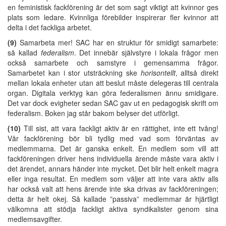
en feministisk fackförening är det som sagt viktigt att kvinnor ges
plats som ledare. Kvinnliga förebilder inspirerar fler kvinnor att
delta i det fackliga arbetet.
(9)
Samarbeta mer! SAC har en struktur för smidigt samarbete:
så kallad
federalism
. Det innebär självstyre i lokala frågor men
också samarbete och samstyre i gemensamma frågor.
Samarbetet kan i stor utsträckning ske
horisontellt
, alltså direkt
mellan lokala enheter utan att beslut måste delegeras till centrala
organ. Digitala verktyg kan göra federalismen ännu smidigare.
Det var dock evigheter sedan SAC gav ut en pedagogisk skrift om
federalism. Boken jag står bakom belyser det utförligt.
(10)
Till sist, att vara fackligt aktiv är en rättighet, inte ett tvång!
Vår fackförening bör bli tydlig med vad som förväntas av
medlemmarna. Det är ganska enkelt. En medlem som vill att
fackföreningen driver hens individuella ärende måste vara aktiv i
det ärendet, annars händer inte mycket. Det blir helt enkelt magra
eller inga resultat. En medlem som väljer att inte vara aktiv alls
har också valt att hens ärende inte ska drivas av fackföreningen;
detta är helt okej. Så kallade ”passiva” medlemmar är hjärtligt
välkomna att stödja fackligt aktiva syndikalister genom sina
medlemsavgifter.