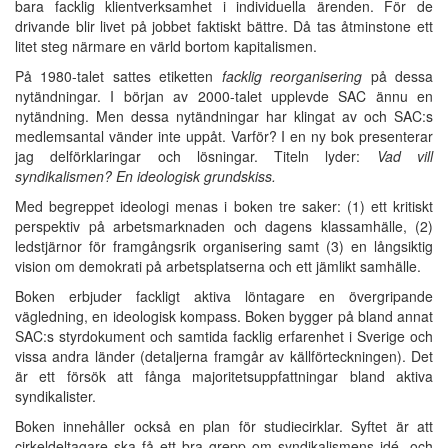
bara facklig klientverksamhet i individuella ärenden. För de
drivande blir livet på jobbet faktiskt bättre. Då tas åtminstone ett
litet steg närmare en värld bortom kapitalismen.
På 1980-talet sattes etiketten
facklig
reorganisering
på dessa
nytändningar. I början av 2000-talet upplevde SAC ännu en
nytändning. Men dessa nytändningar har klingat av och SAC:s
medlemsantal vänder inte uppåt. Varför? I en ny bok presenterar
jag delförklaringar och lösningar. Titeln lyder:
Vad vill
syndikalismen? En ideologisk grundskiss.
Med begreppet ideologi menas i boken tre saker: (1) ett kritiskt
perspektiv på arbetsmarknaden och dagens klassamhälle, (2)
ledstjärnor för framgångsrik organisering samt (3) en långsiktig
vision om demokrati på arbetsplatserna och ett jämlikt samhälle.
Boken erbjuder fackligt aktiva löntagare en övergripande
vägledning, en ideologisk kompass. Boken bygger på bland annat
SAC:s styrdokument och samtida facklig erfarenhet i Sverige och
vissa andra länder (detaljerna framgår av källförteckningen). Det
är ett försök att fånga majoritetsuppfattningar bland aktiva
syndikalister.
Boken innehåller också en plan för studiecirklar. Syftet är att
cirkeldeltagare ska få ett bra grepp om syndikalismens idé- och