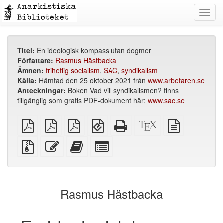
Toggl
navig
Titel:
En ideologisk kompass utan dogmer
Författare:
Rasmus Hästbacka
Ämnen:
frihetlig socialism
,
SAC
,
syndikalism
Källa:
Hämtad den 25 oktober 2021 från
www.arbetaren.se
Anteckningar:
Boken Vad vill syndikalismen? finns
tillgänglig som gratis PDF-dokument här:
www.sac.se
plain
A4
Letter
EPUB
Fristående
XeLaTeX
plain
PDF
imposed
imposed
(för
HTML
källa
text
PDF
PDF
mobila
(utskriftsvänlig)
källa
Källfiler
Redigera
Lägg
Select
enheter)
med
denna
till
individual
bilagor
text
denna
parts
text
for
i
the
Rasmus Hästbacka
bokskaparen
bookbuilder