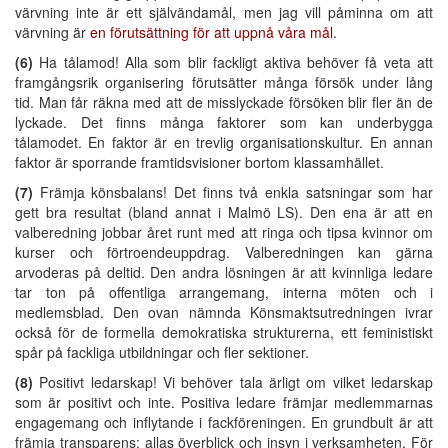
värvning inte är ett självändamål, men jag vill påminna om att
värvning är
en förutsättning för att uppnå våra mål
.
(6)
Ha tålamod! Alla som blir fackligt aktiva behöver få veta att
framgångsrik organisering förutsätter många försök under lång
tid. Man får räkna med att de misslyckade försöken blir fler än de
lyckade. Det finns många faktorer som kan underbygga
tålamodet. En faktor är en trevlig organisationskultur. En annan
faktor är sporrande framtidsvisioner bortom klassamhället.
(7)
Främja könsbalans! Det finns två enkla satsningar som har
gett bra resultat (bland annat i Malmö LS). Den ena är att en
valberedning jobbar året runt med att ringa och tipsa kvinnor om
kurser och förtroendeuppdrag. Valberedningen kan gärna
arvoderas på deltid. Den andra lösningen är att kvinnliga ledare
tar ton på offentliga arrangemang, interna möten och i
medlemsblad. Den ovan nämnda Könsmaktsutredningen ivrar
också för de formella demokratiska strukturerna, ett feministiskt
spår på fackliga utbildningar och fler sektioner.
(8)
Positivt ledarskap! Vi behöver tala ärligt om vilket ledarskap
som är positivt och inte. Positiva ledare främjar medlemmarnas
engagemang och inflytande i fackföreningen. En grundbult är att
främja transparens: allas överblick och insyn i verksamheten. För