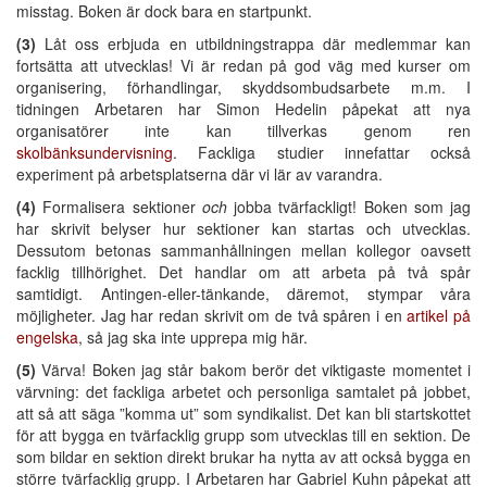
misstag. Boken är dock bara en startpunkt.
(3)
Låt oss erbjuda en utbildningstrappa där medlemmar kan
fortsätta att utvecklas! Vi är redan på god väg med kurser om
organisering, förhandlingar, skyddsombudsarbete m.m. I
tidningen Arbetaren har Simon Hedelin påpekat att nya
organisatörer inte kan tillverkas genom ren
skolbänksundervisning
. Fackliga studier innefattar också
experiment på arbetsplatserna där vi lär av varandra.
(4)
Formalisera sektioner
och
jobba tvärfackligt! Boken som jag
har skrivit belyser hur sektioner kan startas och utvecklas.
Dessutom betonas sammanhållningen mellan kollegor oavsett
facklig tillhörighet. Det handlar om att arbeta på två spår
samtidigt. Antingen-eller-tänkande, däremot, stympar våra
möjligheter. Jag har redan skrivit om de två spåren i en
artikel på
engelska
, så jag ska inte upprepa mig här.
(5)
Värva! Boken jag står bakom berör det viktigaste momentet i
värvning: det fackliga arbetet och personliga samtalet på jobbet,
att så att säga ”komma ut” som syndikalist. Det kan bli startskottet
för att bygga en tvärfacklig grupp som utvecklas till en sektion. De
som bildar en sektion direkt brukar ha nytta av att också bygga en
större tvärfacklig grupp. I Arbetaren har Gabriel Kuhn påpekat att