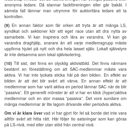
anonyma ledare. Då stannar fackföreningen eller går bakåt. I
sämsta fall lämnar man utrymme för auktoritära ledare att ta
kontrollen.
(9)
En annan faktor som får orken att tryta är att många LS,
syndikat och sektioner kör sitt eget race utan att dra nytta av
samarbete. Vi kan inspirera och lära av varandra. Vi kan ge
varandra draghjälp, snarare än att varje medlemsgrupp måste
uppfinna hjulet på nytt och dra hela lasset själv. Lokalt självstyre
är inte detsamma som lokal självisolering.
(10)
Till sist, det finns en olycklig aktivistbild. Det finns närmare
bestämt en föreställning om att SAC-medlemmar måste vara
aktiva. Vi har inte lyckats sticka hål på den bilden. En effekt av
bilden är att det blir svårt att värva. En annan effekt är att
medlemmar som har varit aktiva en period lämnar SAC när de blir
”passiva”. Ett generellt mönster är att vi har en klick (hyper)aktiva
medlemmar och en stor massa ”passiva”. Det vore sundare om
många medlemmar är lite lagom drivande eller periodvis aktiva.
Om vi är klara över
vad vi har gjort för fel så borde det inte vara
alltför svårt att hitta rätt. Här följer tio satsningar som kan göras
på LS-nivå, med eller utan stöd från central nivå: