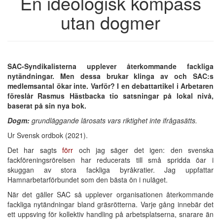
En ideologisk kompass
utan dogmer
SAC-Syndikalisterna upplever återkommande fackliga
nytändningar. Men dessa brukar klinga av och SAC:s
medlemsantal ökar inte. Varför? I en debattartikel i Arbetaren
föreslår Rasmus Hästbacka tio satsningar på lokal nivå,
baserat på sin nya bok.
Dogm:
grundläggande lärosats vars riktighet inte ifrågasätts.
Ur Svensk ordbok (2021).
Det har sagts
förr
och jag säger det igen: den svenska
fackföreningsrörelsen har reducerats till små spridda öar i
skuggan av stora fackliga byråkratier. Jag uppfattar
Hamnarbetarförbundet som den bästa ön i nuläget.
När det gäller SAC så upplever organisationen återkommande
fackliga nytändningar bland gräsrötterna. Varje gång innebär det
ett uppsving för kollektiv handling på arbetsplatserna, snarare än