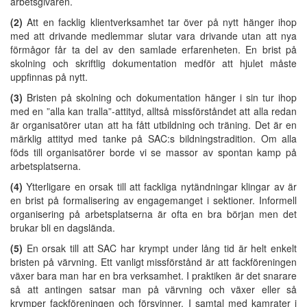
arbetsgivaren.
(2)
Att en facklig klientverksamhet tar över på nytt hänger ihop
med att drivande medlemmar slutar vara drivande utan att nya
förmågor får ta del av den samlade erfarenheten. En brist på
skolning och skriftlig dokumentation medför att hjulet måste
uppfinnas på nytt.
(3)
Bristen på skolning och dokumentation hänger i sin tur ihop
med en ”alla kan tralla”-attityd, alltså missförståndet att alla redan
är organisatörer utan att ha fått utbildning och träning. Det är en
märklig attityd med tanke på SAC:s bildningstradition. Om alla
föds till organisatörer borde vi se massor av spontan kamp på
arbetsplatserna.
(4)
Ytterligare en orsak till att fackliga nytändningar klingar av är
en brist på formalisering av engagemanget i sektioner. Informell
organisering på arbetsplatserna är ofta en bra början men det
brukar bli en dagslända.
(5)
En orsak till att SAC har krympt under lång tid är helt enkelt
bristen på värvning. Ett vanligt missförstånd är att fackföreningen
växer bara man har en bra verksamhet. I praktiken är det snarare
så att antingen satsar man på värvning och växer eller så
krymper fackföreningen och försvinner. I samtal med kamrater i