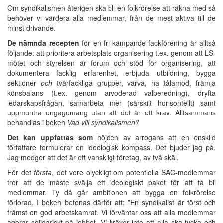
Om syndikalismen återigen ska bli en folkrörelse att räkna med så
behöver vi värdera alla medlemmar, från de mest aktiva till de
minst drivande.
De nämnda recepten
för en fri kämpande fackförening är alltså
följande: att prioritera arbetsplats-organisering t.ex. genom att LS-
mötet och styrelsen är forum och stöd för organisering, att
dokumentera facklig erfarenhet, erbjuda utbildning, bygga
sektioner
och
tvärfackliga grupper, värva, ha tålamod, främja
könsbalans (t.ex. genom arvoderad valberedning), dryfta
ledarskapsfrågan, samarbeta mer (särskilt horisontellt) samt
uppmuntra engagemang utan att det är ett krav. Alltsammans
behandlas i boken
Vad vill syndikalismen?
Det kan uppfattas som
höjden av arrogans att en enskild
författare formulerar en ideologisk kompass. Det bjuder jag på.
Jag medger att det är ett vanskligt företag, av två skäl.
För det
första
, det vore olyckligt om potentiella SAC-medlemmar
tror att de måste svälja ett ideologiskt paket för att få bli
medlemmar. Ty då går ambitionen att bygga en folkrörelse
förlorad. I boken betonas därför att: ”En syndikalist är först och
främst en god arbetskamrat. Vi förväntar oss att alla medlemmar
agerar solidariskt på jobbet. Vi kräver inte att alla ska tycka och