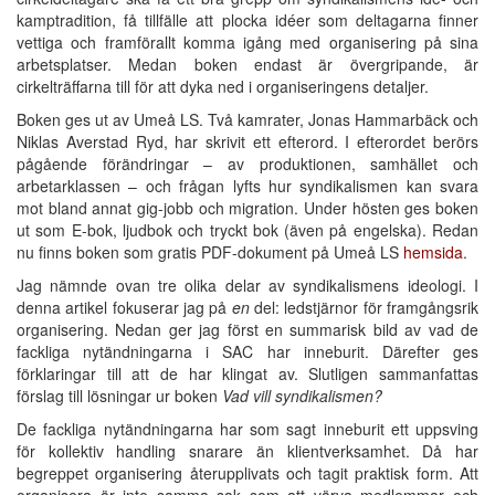
kamptradition, få tillfälle att plocka idéer som deltagarna finner
vettiga och framförallt komma igång med organisering på sina
arbetsplatser. Medan boken endast är övergripande, är
cirkelträffarna till för att dyka ned i organiseringens detaljer.
Boken ges ut av Umeå LS. Två kamrater, Jonas Hammarbäck och
Niklas Averstad Ryd, har skrivit ett efterord. I efterordet berörs
pågående förändringar – av produktionen, samhället och
arbetarklassen – och frågan lyfts hur syndikalismen kan svara
mot bland annat gig-jobb och migration. Under hösten ges boken
ut som E-bok, ljudbok och tryckt bok (även på engelska). Redan
nu finns boken som gratis PDF-dokument på Umeå LS
hemsida
.
Jag nämnde ovan tre olika delar av syndikalismens ideologi. I
denna artikel fokuserar jag på
en
del: ledstjärnor för framgångsrik
organisering. Nedan ger jag först en summarisk bild av vad de
fackliga nytändningarna i SAC har inneburit. Därefter ges
förklaringar till att de har klingat av. Slutligen sammanfattas
förslag till lösningar ur boken
Vad vill syndikalismen?
De fackliga nytändningarna har som sagt inneburit ett uppsving
för kollektiv handling snarare än klientverksamhet. Då har
begreppet organisering återupplivats och tagit praktisk form. Att
organisera är inte samma sak som att värva medlemmar och