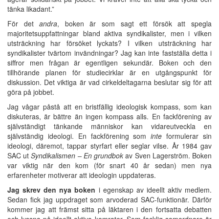
tänka likadant.”
För det
andra
, boken är som sagt ett försök att spegla
majoritetsuppfattningar bland aktiva syndikalister, men i vilken
utsträckning har försöket lyckats? I vilken utsträckning har
syndikalister tvärtom invändningar? Jag kan inte fastställa detta i
siffror men frågan är egentligen sekundär. Boken och den
tillhörande planen för studiecirklar är en utgångspunkt för
diskussion. Det viktiga är vad cirkeldeltagarna beslutar sig för att
göra på jobbet.
Jag vågar påstå att en bristfällig ideologisk kompass, som kan
diskuteras, är bättre än ingen kompass alls. En fackförening av
självständigt tänkande människor kan vidareutveckla en
självständig ideologi. En fackförening som
inte
formulerar sin
ideologi, däremot, tappar styrfart eller seglar vilse. År 1984 gav
SAC ut
Syndikalismen – En grundbok
av Sven Lagerström. Boken
var viktig när den kom (för snart 40 år sedan) men nya
erfarenheter motiverar att ideologin uppdateras.
Jag skrev den nya boken
i egenskap av ideellt aktiv medlem.
Sedan fick jag uppdraget som arvoderad SAC-funktionär. Därför
kommer jag att främst sitta på läktaren i den fortsatta debatten
och lyssna på ideellt aktiva kamrater. Som facklig samordnare är