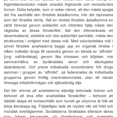
frigörelserevolution måste utveckla frigörande och revolutionära
former. Detta betydde, som vi redan nämnt, att den måste spegla
det fria samhälle den försökte åstadkomma, inte det repressiva
som det försökte störta. Ifall en rörelse försökte åstadkomma en
värld förenad genom solidaritet och inbördes hjälp måste den
vägledas av dessa föreskrifter; ifall den eftersträvade ett
decentraliserat, statslöst och icke-auktoritärt samhälle, måste den
struktureras i enlighet med dessa mål. Med voluntaristiska mål i
sinnet försökte anarkisterna bygga upp en organisk rörelse i
vilken individer drogs till varandra genom en känsla av ”affinitet”
[ung. valfrändskap], genom lika intressen och böjelser, inte
sammanhållna av byråkratiska senor och ideologiska
abstraktioner. Och precis individuella revolutionärer fritt drogs
samman i grupper, av ”affinitet”, så federerades de individuella
grupperna genom frivillig överenskommelse, utan att nånsin
försvaga initiativförmågan och självständig vilja.
Det bör erinras att anarkisterna ständigt betonade fostran och
behovet att leva efter anarkistiska föreskrifter – behovet att
faktiskt skapa ett motsamhälle som kunde ge utrymme åt folk att
börja återskapa sig. Följaktligen lade de mycket vikt vid fritid och
moralisk överlägsenhet. Socialisterna föraktades eftersom deras
krav främst fokuserade på löneökningar och materiella