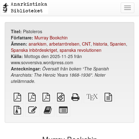
Toggl
navig
Titel:
Pistoleros
Författare:
Murray Bookchin
Ämnen:
anarkism
,
arbetarrörelsen
,
CNT
,
historia
,
Spanien
,
Spanska inbördeskriget
,
spanska revolutionen
Källa:
Mottogs den 2025-11-25 från
www.sovversiva.wordpress.com
Anteckningar:
Översatt från boken “The Spanish
Anarchists: The Heroic Years 1868-1936″. Noter
utelämnade.
plain
A4
Letter
EPUB
Fristående
XeLaTeX
plain
PDF
imposed
imposed
(för
HTML
källa
text
PDF
PDF
mobila
(utskriftsvänlig)
källa
Källfiler
Redigera
Lägg
Select
enheter)
med
denna
till
individual
bilagor
text
denna
parts
text
for
i
the
bokskaparen
bookbuilder