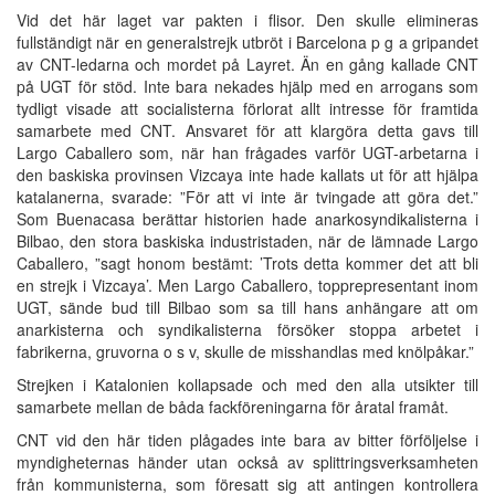
Vid det här laget var pakten i flisor. Den skulle elimineras
fullständigt när en generalstrejk utbröt i Barcelona p g a gripandet
av CNT-ledarna och mordet på Layret. Än en gång kallade CNT
på UGT för stöd. Inte bara nekades hjälp med en arrogans som
tydligt visade att socialisterna förlorat allt intresse för framtida
samarbete med CNT. Ansvaret för att klargöra detta gavs till
Largo Caballero som, när han frågades varför UGT-arbetarna i
den baskiska provinsen Vizcaya inte hade kallats ut för att hjälpa
katalanerna, svarade: ”För att vi inte är tvingade att göra det.”
Som Buenacasa berättar historien hade anarkosyndikalisterna i
Bilbao, den stora baskiska industristaden, när de lämnade Largo
Caballero, ”sagt honom bestämt: ’Trots detta kommer det att bli
en strejk i Vizcaya’. Men Largo Caballero, topprepresentant inom
UGT, sände bud till Bilbao som sa till hans anhängare att om
anarkisterna och syndikalisterna försöker stoppa arbetet i
fabrikerna, gruvorna o s v, skulle de misshandlas med knölpåkar.”
Strejken i Katalonien kollapsade och med den alla utsikter till
samarbete mellan de båda fackföreningarna för åratal framåt.
CNT vid den här tiden plågades inte bara av bitter förföljelse i
myndigheternas händer utan också av splittringsverksamheten
från kommunisterna, som föresatt sig att antingen kontrollera