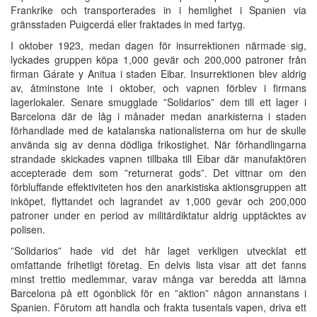
Frankrike och transporterades in i hemlighet i Spanien via
gränsstaden Puigcerdá eller fraktades in med fartyg.
I oktober 1923, medan dagen för insurrektionen närmade sig,
lyckades gruppen köpa 1,000 gevär och 200,000 patroner från
firman Gárate y Anitua i staden Eibar. Insurrektionen blev aldrig
av, åtminstone inte i oktober, och vapnen förblev i firmans
lagerlokaler. Senare smugglade ”Solidarios” dem till ett lager i
Barcelona där de låg i månader medan anarkisterna i staden
förhandlade med de katalanska nationalisterna om hur de skulle
använda sig av denna dödliga frikostighet. När förhandlingarna
strandade skickades vapnen tillbaka till Eibar där manufaktören
accepterade dem som ”returnerat gods”. Det vittnar om den
förbluffande effektiviteten hos den anarkistiska aktionsgruppen att
inköpet, flyttandet och lagrandet av 1,000 gevär och 200,000
patroner under en period av militärdiktatur aldrig upptäcktes av
polisen.
”Solidarios” hade vid det här laget verkligen utvecklat ett
omfattande frihetligt företag. En delvis lista visar att det fanns
minst trettio medlemmar, varav många var beredda att lämna
Barcelona på ett ögonblick för en ”aktion” någon annanstans i
Spanien. Förutom att handla och frakta tusentals vapen, driva ett