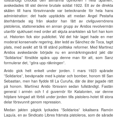
avskedades till sist denne brutale soldat 1922. Ett av de direkta
skälen till hans försvinnande var betecknande för hela hans
administration: det hade upptäckts att medan Angel Pestaña
återhämtade sig från skador han fått av civilguvernörens
pistoleros, stationerades en annan grupp av Anidos revolvermän
utanför sjukhuset med order att skjuta anarkisten så fort han kom
ut. Historien fick stor publicitet. Vid det här laget hade en mer
moderat konservativ regering, åter ledd av Sánchez de Toca, tagit
plats, med avsikt att få till stånd politiska reformer. Med Martinez
Anidos avskedande började nu en anmärkningsvärd jakt där
”Solidarios” försökte spåra upp denne man för att, som Sanz
formulerar det, ”göra upp räkningen”.
Anido gick helt enkelt under jorden. I mars 1923 spårade
”Solidarios”, beväpnade med k-pistar och bomber, honom till San
Sebastian, men han flydde till La Curuña, där de åter jagade rätt
på honom. Martínez Anido försvann sedan fullständigt. Fastän
general i armén och f d guvernör för Katalonien, var denne
höjdare tvingad att förbli under jorden tills pistolero-hotet till stora
delar försvunnit genom repression.
Medan jakten pågick lyckades ”Solidarios” lokalisera Ramón
Laguía, en av Sindicato Libres främsta pistoleros, som de sårade