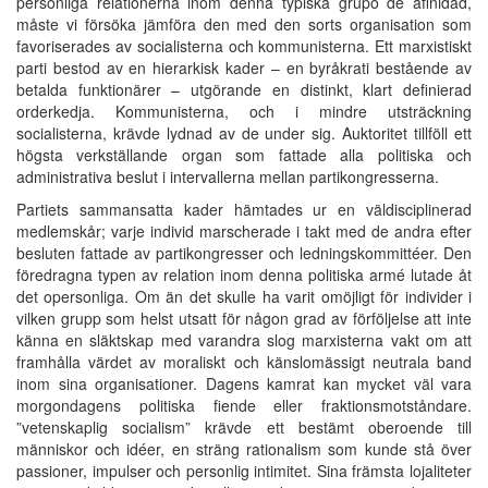
personliga relationerna inom denna typiska grupo de afinidad,
måste vi försöka jämföra den med den sorts organisation som
favoriserades av socialisterna och kommunisterna. Ett marxistiskt
parti bestod av en hierarkisk kader – en byråkrati bestående av
betalda funktionärer – utgörande en distinkt, klart definierad
orderkedja. Kommunisterna, och i mindre utsträckning
socialisterna, krävde lydnad av de under sig. Auktoritet tillföll ett
högsta verkställande organ som fattade alla politiska och
administrativa beslut i intervallerna mellan partikongresserna.
Partiets sammansatta kader hämtades ur en väldisciplinerad
medlemskår; varje individ marscherade i takt med de andra efter
besluten fattade av partikongresser och ledningskommittéer. Den
föredragna typen av relation inom denna politiska armé lutade åt
det opersonliga. Om än det skulle ha varit omöjligt för individer i
vilken grupp som helst utsatt för någon grad av förföljelse att inte
känna en släktskap med varandra slog marxisterna vakt om att
framhålla värdet av moraliskt och känslomässigt neutrala band
inom sina organisationer. Dagens kamrat kan mycket väl vara
morgondagens politiska fiende eller fraktionsmotståndare.
”vetenskaplig socialism” krävde ett bestämt oberoende till
människor och idéer, en sträng rationalism som kunde stå över
passioner, impulser och personlig intimitet. Sina främsta lojaliteter