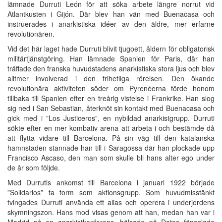
lämnade Durruti León för att söka arbete längre norrut vid
Atlantkusten i Gijón. Där blev han vän med Buenacasa och
instruerades i anarkistiska idéer av den äldre, mer erfarne
revolutionären.
Vid det här laget hade Durruti blivit tjugoett, åldern för obligatorisk
militärtjänstgöring. Han lämnade Spanien för Paris, där han
träffade den franska huvudstadens anarkistiska stora ljus och blev
alltmer involverad i den frihetliga rörelsen. Den ökande
revolutionära aktiviteten söder om Pyrenéerna förde honom
tillbaka till Spanien efter en treårig vistelse i Frankrike. Han slog
sig ned i San Sebastian, återknöt sin kontakt med Buenacasa och
gick med i ”Los Justiceros”, en nybildad anarkistgrupp. Durruti
sökte efter en mer kombativ arena att arbeta i och bestämde då
att flytta vidare till Barcelona. På sin väg till den katalanska
hamnstaden stannade han till i Saragossa där han plockade upp
Francisco Ascaso, den man som skulle bli hans alter ego under
de år som följde.
Med Durrutis ankomst till Barcelona i januari 1922 började
”Solidarios” ta form som aktionsgrupp. Som huvudmisstänkt
tvingades Durruti använda ett alias och operera i underjordens
skymningszon. Hans mod visas genom att han, medan han var i
Madrid på en anarkistkonferens, hälsade på Datos fängslade