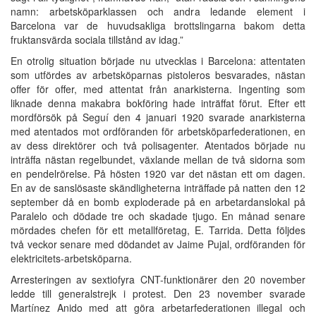
namn: arbetsköparklassen och andra ledande element i
Barcelona var de huvudsakliga brottslingarna bakom detta
fruktansvärda sociala tillstånd av idag.”
En otrolig situation började nu utvecklas i Barcelona: attentaten
som utfördes av arbetsköparnas pistoleros besvarades, nästan
offer för offer, med attentat från anarkisterna. Ingenting som
liknade denna makabra bokföring hade inträffat förut. Efter ett
mordförsök på Seguí den 4 januari 1920 svarade anarkisterna
med atentados mot ordföranden för arbetsköparfederationen, en
av dess direktörer och två polisagenter. Atentados började nu
inträffa nästan regelbundet, växlande mellan de två sidorna som
en pendelrörelse. På hösten 1920 var det nästan ett om dagen.
En av de sanslösaste skändligheterna inträffade på natten den 12
september då en bomb exploderade på en arbetardanslokal på
Paralelo och dödade tre och skadade tjugo. En månad senare
mördades chefen för ett metallföretag, E. Tarrida. Detta följdes
två veckor senare med dödandet av Jaime Pujal, ordföranden för
elektricitets-arbetsköparna.
Arresteringen av sextiofyra CNT-funktionärer den 20 november
ledde till generalstrejk i protest. Den 23 november svarade
Martínez Anido med att göra arbetarfederationen illegal och