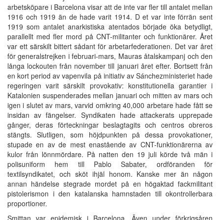
arbetsköpare i Barcelona visar att de inte var fler till antalet mellan
1916 och 1919 än de hade varit 1914. D et var inte förrän sent
1919 som antalet anarkistiska atentados började öka betydligt,
parallellt med fler mord på CNT-militanter och funktionärer. Året
var ett särskilt bittert sådant för arbetarfederationen. Det var året
för generalstrejken i februari-mars, Mauras åtalskampanj och den
långa lockouten från november till januari året efter. Bortsett från
en kort period av vapenvila på initiativ av Sánchezministeriet hade
regeringen varit särskilt provokativ: konstitutionella garantier i
Katalonien suspenderades mellan januari och mitten av mars och
igen i slutet av mars, varvid omkring 40,000 arbetare hade fått se
insidan av fängelser. Syndikaten hade attackerats upprepade
gånger, deras förteckningar beslagtagits och centros obreros
stängts. Slutligen, som höjdpunkten på dessa provokationer,
stupade en av de mest enastående av CNT-funktionärerna av
kulor från lönnmördare. På natten den 19 juli körde två män i
polisuniform hem till Pablo Sabater, ordföranden för
textilsyndikatet, och sköt ihjäl honom. Kanske mer än någon
annan händelse stegrade mordet på en högaktad fackmilitant
pistolerismon i den katalanska hamnstaden till okontrollerbara
proportioner.
Smittan var epidemisk i Barcelona. Även under förkrigsåren