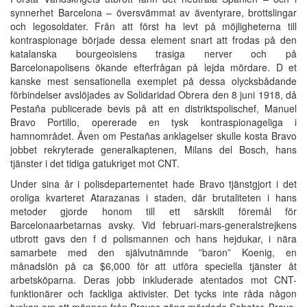
synnerhet Barcelona – översvämmat av äventyrare, brottslingar
och legosoldater. Från att först ha levt på möjligheterna till
kontraspionage började dessa element snart att frodas på den
katalanska bourgeoisiens trasiga nerver och på
Barcelonapolisens ökande efterfrågan på lejda mördare. D et
kanske mest sensationella exemplet på dessa olycksbådande
förbindelser avslöjades av Solidaridad Obrera den 8 juni 1918, då
Pestaña publicerade bevis på att en distriktspolischef, Manuel
Bravo Portillo, opererade en tysk kontraspionageliga i
hamnområdet. Även om Pestañas anklagelser skulle kosta Bravo
jobbet rekryterade generalkaptenen, Milans del Bosch, hans
tjänster i det tidiga gatukriget mot CNT.
Under sina år i polisdepartementet hade Bravo tjänstgjort i det
oroliga kvarteret Atarazanas i staden, där brutaliteten i hans
metoder gjorde honom till ett särskilt föremål för
Barcelonaarbetarnas avsky. Vid februari-mars-generalstrejkens
utbrott gavs den f d polismannen och hans hejdukar, i nära
samarbete med den självutnämnde ”baron” Koenig, en
månadslön på ca $6,000 för att utföra speciella tjänster åt
arbetsköparna. Deras jobb inkluderade atentados mot CNT-
funktionärer och fackliga aktivister. Det tycks inte råda någon
tvekan om att männen från Bravos gäng mördade Sabater. Bravo,