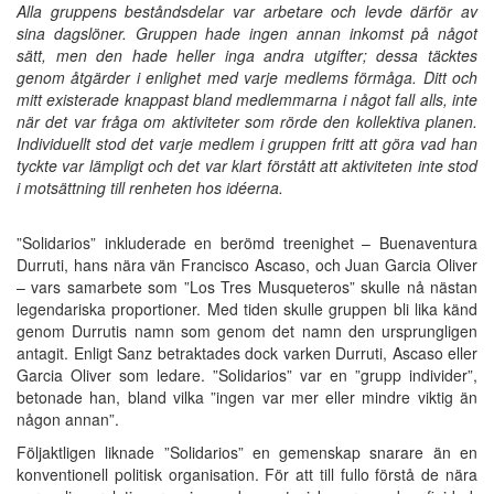
Alla gruppens beståndsdelar var arbetare och levde därför av
sina dagslöner. Gruppen hade ingen annan inkomst på något
sätt, men den hade heller inga andra utgifter; dessa täcktes
genom åtgärder i enlighet med varje medlems förmåga. Ditt och
mitt existerade knappast bland medlemmarna i något fall alls, inte
när det var fråga om aktiviteter som rörde den kollektiva planen.
Individuellt stod det varje medlem i gruppen fritt att göra vad han
tyckte var lämpligt och det var klart förstått att aktiviteten inte stod
i motsättning till renheten hos idéerna.
”Solidarios” inkluderade en berömd treenighet – Buenaventura
Durruti, hans nära vän Francisco Ascaso, och Juan Garcia Oliver
– vars samarbete som ”Los Tres Musqueteros” skulle nå nästan
legendariska proportioner. Med tiden skulle gruppen bli lika känd
genom Durrutis namn som genom det namn den ursprungligen
antagit. Enligt Sanz betraktades dock varken Durruti, Ascaso eller
Garcia Oliver som ledare. ”Solidarios” var en ”grupp individer”,
betonade han, bland vilka ”ingen var mer eller mindre viktig än
någon annan”.
Följaktligen liknade ”Solidarios” en gemenskap snarare än en
konventionell politisk organisation. För att till fullo förstå de nära