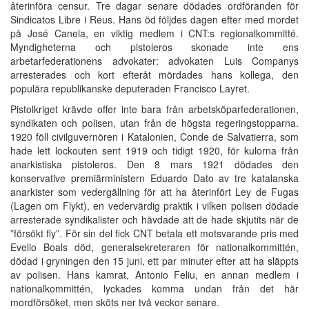
återinföra censur. Tre dagar senare dödades ordföranden för
Sindicatos Libre i Reus. Hans öd följdes dagen efter med mordet
på José Canela, en viktig medlem i CNT:s regionalkommitté.
Myndigheterna och pistoleros skonade inte ens
arbetarfederationens advokater: advokaten Luis Companys
arresterades och kort efteråt mördades hans kollega, den
populära republikanske deputeraden Francisco Layret.
Pistolkriget krävde offer inte bara från arbetsköparfederationen,
syndikaten och polisen, utan från de högsta regeringstopparna.
1920 föll civilguvernören i Katalonien, Conde de Salvatierra, som
hade lett lockouten sent 1919 och tidigt 1920, för kulorna från
anarkistiska pistoleros. Den 8 mars 1921 dödades den
konservative premiärministern Eduardo Dato av tre katalanska
anarkister som vedergällning för att ha återinfört Ley de Fugas
(Lagen om Flykt), en vedervärdig praktik i vilken polisen dödade
arresterade syndikalister och hävdade att de hade skjutits när de
”försökt fly”. För sin del fick CNT betala ett motsvarande pris med
Evelio Boals död, generalsekreteraren för nationalkommittén,
dödad i gryningen den 15 juni, ett par minuter efter att ha släppts
av polisen. Hans kamrat, Antonio Feliu, en annan medlem i
nationalkommittén, lyckades komma undan från det här
mordförsöket, men sköts ner två veckor senare.