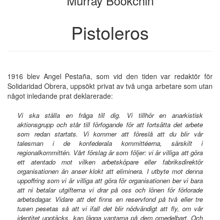
Murray Bookchin
Pistoleros
1916 blev Angel Pestaña, som vid den tiden var redaktör för
Solidaridad Obrera, uppsökt privat av två unga arbetare som utan
något inledande prat deklarerade:
Vi ska ställa en fråga till dig. Vi tillhör en anarkistisk
aktionsgrupp och står till förfogande för att fortsätta det arbete
som redan startats. Vi kommer att föreslå att du blir vår
talesman i de konfederala kommittéerna, särskilt i
regionalkommittén. Vårt förslag är som följer: vi är villiga att göra
ett atentado mot vilken arbetsköpare eller fabriksdirektör
organisationen än anser klokt att eliminera. I utbyte mot denna
uppoffring som vi är villiga att göra för organisationen ber vi bara
att ni betalar utgifterna vi drar på oss och lönen för förlorade
arbetsdagar. Vidare att det finns en reservfond på två eller tre
tusen pesetas så att vi ifall det blir nödvändigt att fly, om vår
identitet upptäcks, kan lägga vantarna på dem omedelbart. Och