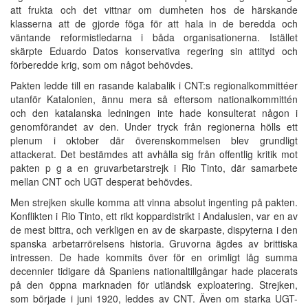
att frukta och det vittnar om dumheten hos de härskande
klasserna att de gjorde föga för att hala in de beredda och
väntande reformistledarna i båda organisationerna. Istället
skärpte Eduardo Datos konservativa regering sin attityd och
förberedde krig, som om något behövdes.
Pakten ledde till en rasande kalabalik i CNT:s regionalkommittéer
utanför Katalonien, ännu mera så eftersom nationalkommittén
och den katalanska ledningen inte hade konsulterat någon i
genomförandet av den. Under tryck från regionerna hölls ett
plenum i oktober där överenskommelsen blev grundligt
attackerat. Det bestämdes att avhålla sig från offentlig kritik mot
pakten p g a en gruvarbetarstrejk i Rio Tinto, där samarbete
mellan CNT och UGT desperat behövdes.
Men strejken skulle komma att vinna absolut ingenting på pakten.
Konflikten i Rio Tinto, ett rikt koppardistrikt i Andalusien, var en av
de mest bittra, och verkligen en av de skarpaste, dispyterna i den
spanska arbetarrörelsens historia. Gruvorna ägdes av brittiska
intressen. De hade kommits över för en orimligt låg summa
decennier tidigare då Spaniens nationaltillgångar hade placerats
på den öppna marknaden för utländsk exploatering. Strejken,
som började i juni 1920, leddes av CNT. Även om starka UGT-