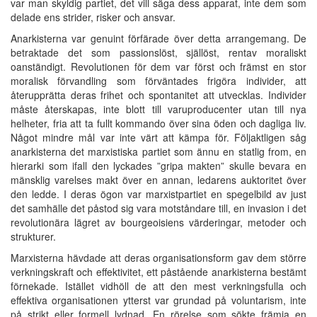
var man skyldig partiet, det vill säga dess apparat, inte dem som
delade ens strider, risker och ansvar.
Anarkisterna var genuint förfärade över detta arrangemang. De
betraktade det som passionslöst, själlöst, rentav moraliskt
oanständigt. Revolutionen för dem var först och främst en stor
moralisk förvandling som förväntades frigöra individer, att
återupprätta deras frihet och spontanitet att utvecklas. Individer
måste återskapas, inte blott till varuproducenter utan till nya
helheter, fria att ta fullt kommando över sina öden och dagliga liv.
Något mindre mål var inte värt att kämpa för. Följaktligen såg
anarkisterna det marxistiska partiet som ännu en statlig from, en
hierarki som ifall den lyckades ”gripa makten” skulle bevara en
mänsklig varelses makt över en annan, ledarens auktoritet över
den ledde. I deras ögon var marxistpartiet en spegelbild av just
det samhälle det påstod sig vara motståndare till, en invasion i det
revolutionära lägret av bourgeoisiens värderingar, metoder och
strukturer.
Marxisterna hävdade att deras organisationsform gav dem större
verkningskraft och effektivitet, ett påstående anarkisterna bestämt
förnekade. Istället vidhöll de att den mest verkningsfulla och
effektiva organisationen ytterst var grundad på voluntarism, inte
på strikt eller formell lydnad. En rörelse som sökte främja en