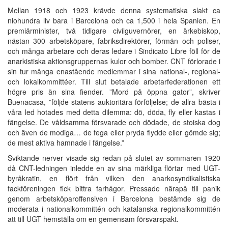
Mellan 1918 och 1923 krävde denna systematiska slakt ca
niohundra liv bara i Barcelona och ca 1,500 i hela Spanien. En
premiärminister, två tidigare civilguvernörer, en ärkebiskop,
nästan 300 arbetsköpare, fabriksdirektörer, förmän och poliser,
och många arbetare och deras ledare i Sindicato Libre föll för de
anarkistiska aktionsgruppernas kulor och bomber. CNT förlorade i
sin tur många enastående medlemmar i sina national-, regional-
och lokalkommittéer. Till slut betalade arbetarfederationen ett
högre pris än sina fiender. ”Mord på öppna gator”, skriver
Buenacasa, ”följde statens auktoritära förföljelse; de allra bästa i
våra led hotades med detta dilemma: dö, döda, fly eller kastas i
fängelse. De våldsamma försvarade och dödade, de stoiska dog
och även de modiga… de fega eller pryda flydde eller gömde sig;
de mest aktiva hamnade i fängelse.”
Sviktande nerver visade sig redan på slutet av sommaren 1920
då CNT-ledningen inledde en av sina märkliga flörtar med UGT-
byråkratin, en flört från vilken den anarkosyndikalistiska
fackföreningen fick bittra farhågor. Pressade närapå till panik
genom arbetsköparoffensiven i Barcelona bestämde sig de
moderata i nationalkommittén och katalanska regionalkommittén
att till UGT hemställa om en gemensam försvarspakt.