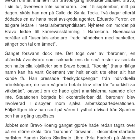
i sin tur, överlevde inte sommaren. Den 15 september, mitt på
dagen, sköts han ner på Calle de Santa Tecla. Två dagar efteråt
dödades en av hans mest avskydda agenter, Eduardo Ferrer, en
tidigare ledare i metallarbetarsyndikatet. Nyheten om mordet på
Bravo ledde till karnevalsstämning i Barcelona. Buenacasa
berättar att ”tusentals arbetare firade händelsen med banketter,
sånger och tal om ämnet”.
Gänget försvann dock inte. Det togs över av ”baronen”, en
utländsk äventyrare som saknade ens de små rester av sociala
och nationella lojaliteter som Bravo besatt. ”Koenig” (hans riktiga
namn kan ha varit Coleman) var helt enkelt ute efter allt han
kunde få. Han pressade ”beskyddspengar” från individuella
arbetsköpare; de som vägrade betala blev offer för ”anarkistiska
våldsdåd”, oavsett om de hade gjort anarkisterna rasande eller
inte. Situationen började bli okontrollerbar då ”baronen” blev
involverad i dispyter inom själva arbetsköparfederationen.
Följaktligen blev han sent på våren i tysthet utvisad från Spanien
och hans gäng upplöstes.
Jobbet som Bravo-Koenig-gänget gjorde hade redan tagits över
på en större skala före ”baronen” försvann. I december startade
carlisten Ramón Sales Sindicato Libre (Fria Facket) på Ateneo