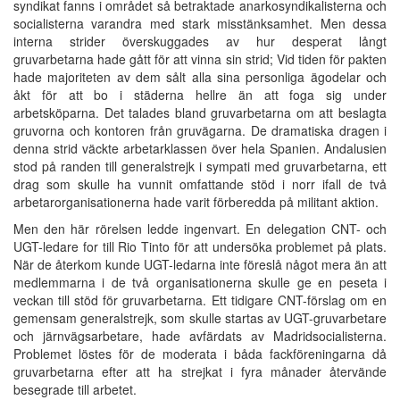
syndikat fanns i området så betraktade anarkosyndikalisterna och
socialisterna varandra med stark misstänksamhet. Men dessa
interna strider överskuggades av hur desperat långt
gruvarbetarna hade gått för att vinna sin strid; Vid tiden för pakten
hade majoriteten av dem sålt alla sina personliga ägodelar och
åkt för att bo i städerna hellre än att foga sig under
arbetsköparna. Det talades bland gruvarbetarna om att beslagta
gruvorna och kontoren från gruvägarna. De dramatiska dragen i
denna strid väckte arbetarklassen över hela Spanien. Andalusien
stod på randen till generalstrejk i sympati med gruvarbetarna, ett
drag som skulle ha vunnit omfattande stöd i norr ifall de två
arbetarorganisationerna hade varit förberedda på militant aktion.
Men den här rörelsen ledde ingenvart. En delegation CNT- och
UGT-ledare for till Rio Tinto för att undersöka problemet på plats.
När de återkom kunde UGT-ledarna inte föreslå något mera än att
medlemmarna i de två organisationerna skulle ge en peseta i
veckan till stöd för gruvarbetarna. Ett tidigare CNT-förslag om en
gemensam generalstrejk, som skulle startas av UGT-gruvarbetare
och järnvägsarbetare, hade avfärdats av Madridsocialisterna.
Problemet löstes för de moderata i båda fackföreningarna då
gruvarbetarna efter att ha strejkat i fyra månader återvände
besegrade till arbetet.