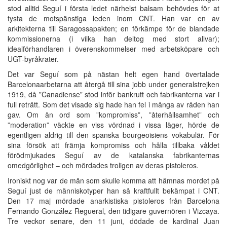
stod alltid Seguí i första ledet närhelst balsam behövdes för at
tysta de motspänstiga leden inom CNT. Han var en av
arkitekterna till Saragossapakten; en förkämpe för de blandade
kommissionerna (i vilka han deltog med stort allvar);
idealförhandlaren i överenskommelser med arbetsköpare och
UGT-byråkrater.
Det var Seguí som på nästan helt egen hand övertalade
Barcelonaarbetarna att återgå till sina jobb under generalstrejken
1919, då ”Canadiense” stod inför bankrutt och fabrikanterna var i
full reträtt. Som det visade sig hade han fel i många av råden han
gav. Om än ord som ”kompromiss”, ”återhållsamhet” och
”moderation” väckte en viss vördnad i vissa läger, hörde de
egentligen aldrig till den spanska bourgeoisiens vokabulär. För
sina försök att främja kompromiss och hålla tillbaka våldet
förödmjukades Seguí av de katalanska fabrikanternas
omedgörlighet – och mördades troligen av deras pistoleros.
Ironiskt nog var de män som skulle komma att hämnas mordet på
Seguí just de människotyper han så kraftfullt bekämpat i CNT.
Den 17 maj mördade anarkistiska pistoleros från Barcelona
Fernando González Regueral, den tidigare guvernören i Vizcaya.
Tre veckor senare, den 11 juni, dödade de kardinal Juan