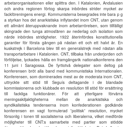
arbetarorganisationen eller splittra den. I Katalonien, Andalusien
och andra regionen förtog skarpa inbördes strider mycket av
fackföreningens energi. Kommunisterna besegrades inte bara p g
a styrkan hos det anarkistiska inflytandet inom CNT, utan genom
ett allmänt återuppvaknande inom arbetarrörelsen, som tillfälligt
skingrade den tunga atmosfären av nederlag och isolation som
närde inbördes stridigheter. 1922 återinfördes konstitutionella
garantier för första gången på nästan ett och ett halvt år. En
kuskstrejk i Barcelona blev till en generalstrejk med nästan alla
transportarbetare i Katalonien. CNT, tillbaka från underjorden och
förföljelse, lyckades hålla en framgångsrik nationalkonferens den
11 juni i Saragossa. De fyrtiotvå delegater som deltog på
konferensen bröt alla band med kommunistiska Internationalen.
Konferensen, som dominerades mest av de moderata inom CNT,
uttryckte sitt stöd till Seguís deltagande i de blandade
kommissionerna och klubbade en resolution till stöd för ersättning
till fackliga funktionärer. För att ytterligare förvärra
meningsskiljaktigheterna mellan de anarkistiska och
syndikalistiska tendenserna inom konfederationen godkände
konferensen en vagt formulerad ”politisk” resolution, mycket
försonlig i tonen till socialisterna och liberalerna, vilket medförde
möjligheter till CNT:s samarbete med partier som stödde