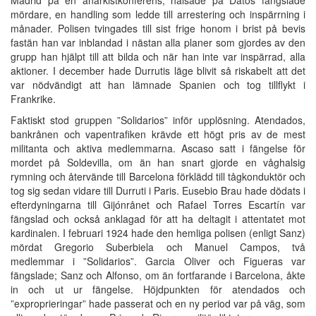
mördare, en handling som ledde till arrestering och inspärrning i
månader. Polisen tvingades till sist frige honom i brist på bevis
fastän han var inblandad i nästan alla planer som gjordes av den
grupp han hjälpt till att bilda och när han inte var inspärrad, alla
aktioner. I december hade Durrutis läge blivit så riskabelt att det
var nödvändigt att han lämnade Spanien och tog tillflykt i
Frankrike.
Faktiskt stod gruppen ”Solidarios” inför upplösning. Atendados,
bankrånen och vapentrafiken krävde ett högt pris av de mest
militanta och aktiva medlemmarna. Ascaso satt i fängelse för
mordet på Soldevilla, om än han snart gjorde en våghalsig
rymning och återvände till Barcelona förklädd till tågkonduktör och
tog sig sedan vidare till Durruti i Paris. Eusebio Brau hade dödats i
efterdyningarna till Gijónrånet och Rafael Torres Escartín var
fängslad och också anklagad för att ha deltagit i attentatet mot
kardinalen. I februari 1924 hade den hemliga polisen (enligt Sanz)
mördat Gregorio Suberbiela och Manuel Campos, två
medlemmar i ”Solidarios”. Garcia Oliver och Figueras var
fängslade; Sanz och Alfonso, om än fortfarande i Barcelona, åkte
in och ut ur fängelse. Höjdpunkten för atendados och
”exproprieringar” hade passerat och en ny period var på väg, som