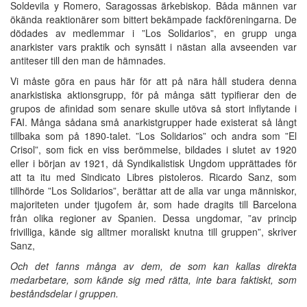
Soldevila y Romero, Saragossas ärkebiskop. Båda männen var
ökända reaktionärer som bittert bekämpade fackföreningarna. De
dödades av medlemmar i ”Los Solidarios”, en grupp unga
anarkister vars praktik och synsätt i nästan alla avseenden var
antiteser till den man de hämnades.
Vi måste göra en paus här för att på nära håll studera denna
anarkistiska aktionsgrupp, för på många sätt typifierar den de
grupos de afinidad som senare skulle utöva så stort inflytande i
FAI. Många sådana små anarkistgrupper hade existerat så långt
tillbaka som på 1890-talet. ”Los Solidarios” och andra som ”El
Crisol”, som fick en viss berömmelse, bildades i slutet av 1920
eller i början av 1921, då Syndikalistisk Ungdom upprättades för
att ta itu med Sindicato Libres pistoleros. Ricardo Sanz, som
tillhörde ”Los Solidarios”, berättar att de alla var unga människor,
majoriteten under tjugofem år, som hade dragits till Barcelona
från olika regioner av Spanien. Dessa ungdomar, ”av princip
frivilliga, kände sig alltmer moraliskt knutna till gruppen”, skriver
Sanz,
Och det fanns många av dem, de som kan kallas direkta
medarbetare, som kände sig med rätta, inte bara faktiskt, som
beståndsdelar i gruppen.