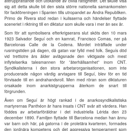
återupprättande och utökande av civila rättigheter. Det skulle visa
sig att detta skulle bli den sista större nationella samankomsten
för fackföreningen i Spanien tills utropandet av Andra Republiken.
Primo de Rivera stod redan i kulisserna och händelser flyttade
sceneriet i riktning till en diktatur som skulle vara i mer än sex år.
Som för att symbolisera efterkrigserans slut sköts den 10 mars
1923 Salvador Seguí och en kamrat, Francisco Comas, ner på
Barcelonas Calle de la Codena. Mordet inträffade under
rusningstiden på dagen, då gatan var fylld med folk. Seguís död
vid trettiotre års ålder avlägsnade den viktigaste och mest
inflytelserika talesmannen för ”återhållsamhet” inom CNT.
Syndikalisterna i den stora arbetarorganisationen, som inte
producerade någon värdig arvtagare till Seguí, blev för en tid
förvisade till en andrahandsroll. Men med röran som diktaturen
orsakade inom anarkistgrupperna återkom de snart till
förgrunden.
Även om Seguí är högt rankad i de anarkosyndikalistiska
martyrernas Panthéon är hans insats i CNT svår att värdera. Han
föddes av arbetarföräldrar i det industriella Lérida den 23
december 1890. Familjen flyttade till Barcelona medan han ännu
var barn och här, på gatorna i de proletära kvarteren, formades
den jordnära kompetens och det aggressiva temperament som