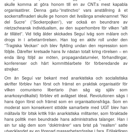
skulle komma at göra honom till en av CNT:s mest kapabla
organisatörer. Denna gatu-”instinctvo” vars anställning å et
sockerraffinaderi skulle ge honom det livslånga smeknamnet ”Noi
del Sucre” (”Sockerpojken”), var också en beundrare av
nietzscheansk individualism, av den superhombre för vilken ”allt
är tillåtet”. Vid tidig ålder skickades Seguí iväg som målare och
drogs in i arbetarrörelsen. Han tog en aktiv roll under den
”Tragiska Veckan” och blev flykting undan den repression som
följde. Därefter kretsade hans liv nästan totalt kring rörelsen – en
enda lång följd av möten, propagandaturnéer, förhandlingar,
konferenser och hårt kommittéarbete för förberedande av
strejker.
Om än Seguí var bekant med anarkistiska och socialistiska
skrifter förblev han först och främst en praktisk organisatör för
vilken comunismo libertario (han såg sig själv som
anarkosyndikalist) förblev ett avlägset ideal. Revolutionen sågs i
hans ögon först och främst som en organisationsfråga. Som en
moderat som konsekvent stödde samarbete med UGT blev han
måltavla för bitsk kritik från anarkistiska militanter, som föraktade
hans politik men beundrade hans administrativa talanger. Han i
sin tur såg dem som ”doktrinärer” vars brist på ”realism” satte
utvecklandet av en förenad massarbetarrörelse i fara. Följaktligen