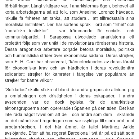
förbättringar. Långt viktigare var, i anarkisternas ögon, behovet att
korta arbetsdagarna så att folk, som Anselmo Lorenzo hävdade,
”skulle få friheten att tänka, att studera… att tillfredsställa sina
moraliska instinkter”. Den här sortens språk – ord som ”frihet” och
”moraliska instinkter” – var främmande för socialist- och
kommunistpartiet. I Saragossa utvecklade anarkisterna ett
proletärt följe som var unikt i de revolutionära rörelsernas historia.
Dessa aragoniska arbetare började betona moraliska, politiska
och humanistiska strider över ekonomiska sådana. Deras strejker,
som E. H. Carr har observerat, ”kännetecknades av deras förakt
för ekonomiska krav och av hårdheten i deras revolutionära
solidaritet: strejker för kamrater i fängelse var populärare än
strejker för bättre villkor.”
”Solidarios” skulle sticka ut bland de andra grupos de afinidad p g
a omfattningen och dristigheten i deras eskapader. I andra
avseenden var de dock typiska för de anarkistiska
aktionsgrupperna som opererade i Spanien på den tiden. Det kan
inte råda något tvivel om att de – och andra som dem – skrämde
en del människor i regeringen som var skyldiga till stora brott mot
arbetarrörelsen. I det här ämnet är fallet Martínez Anido
avslöjande. Efter att ha regerat Barcelona i två år på ett sätt som
fullständigt chockat den allmänna opinionen i hela Spanien,