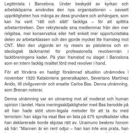
Legitimista i Barcelona. Under beskydd av kyrkan och
arbetsköparna användes den nya organisationen – oavsett
uppriktigheten hos många av dess grundare och anhängare, som
kan ha varit ”rätt och slätt” fackliga – för att splittra
arbetarrörelsen. Den rekryterade sina medlemmar från den mer
religiösa, mer konservativa eller helt enkelt mer opportunistiska
delen av arbetarklassen och den gjorde mycket lite framsteg mot
CNT. Men den utgjorde en ny reserv av pistoleros och en
ideologisk täckmantel för professionella revolvermän i
fackföreningens kader. På ytan framstod nu slaget i Barcelona
som en intern facklig rivalitet förd med revolver i hand.
För att förvärra en hastigt försämrad situation utnämndes i
november 1920 Kataloniens generalkapten, Severiano Martínez
Anido, till civilguvernör och ersatte Carlos Bas. Denna utnämning,
som Brenan noterar,
Denna utnämning var en utmaning mot all moderat och human
opinion i landet. Hans meningsskiljaktigheter med Bas berodde på
att han hade stött utom-legala metoder för att ta itu med
terrorism: han sägs ha visat Bas en lista på 675 syndikalister vilka
han deklarerade borde skjutas rätt av. Unamuno beskrev honom
så här: ”Mannen är en rent odjur – han kan inte ens prata, han