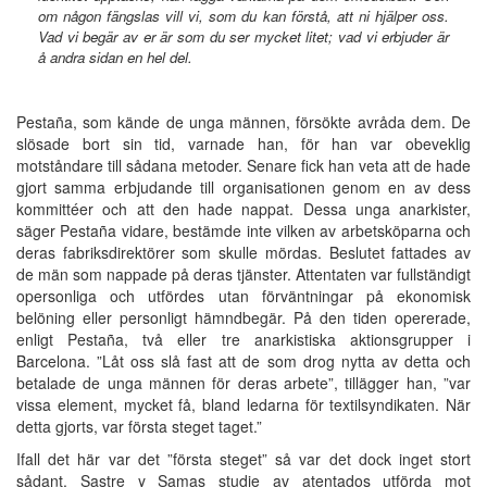
om någon fängslas vill vi, som du kan förstå, att ni hjälper oss.
Vad vi begär av er är som du ser mycket litet; vad vi erbjuder är
å andra sidan en hel del.
Pestaña, som kände de unga männen, försökte avråda dem. De
slösade bort sin tid, varnade han, för han var obeveklig
motståndare till sådana metoder. Senare fick han veta att de hade
gjort samma erbjudande till organisationen genom en av dess
kommittéer och att den hade nappat. Dessa unga anarkister,
säger Pestaña vidare, bestämde inte vilken av arbetsköparna och
deras fabriksdirektörer som skulle mördas. Beslutet fattades av
de män som nappade på deras tjänster. Attentaten var fullständigt
opersonliga och utfördes utan förväntningar på ekonomisk
belöning eller personligt hämndbegär. På den tiden opererade,
enligt Pestaña, två eller tre anarkistiska aktionsgrupper i
Barcelona. ”Låt oss slå fast att de som drog nytta av detta och
betalade de unga männen för deras arbete”, tillägger han, ”var
vissa element, mycket få, bland ledarna för textilsyndikaten. När
detta gjorts, var första steget taget.”
Ifall det här var det ”första steget” så var det dock inget stort
sådant. Sastre y Samas studie av atentados utförda mot