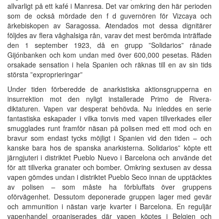
allvarligt på ett kafé i Manresa. Det var omkring den här perioden
som de också mördade den f d guvernören för Vizcaya och
ärkebiskopen av Saragossa. Atendados mot dessa dignitärer
följdes av flera våghalsiga rån, varav det mest berömda inträffade
den 1 september 1923, då en grupp ”Solidarios” rånade
Gijónbanken och kom undan med över 600,000 pesetas. Räden
orsakade sensation i hela Spanien och räknas till en av sin tids
största ”exproprieringar”
Under tiden förberedde de anarkistiska aktionsgrupperna en
insurrektion mot den nyligt installerade Primo de Rivera-
diktaturen. Vapen var desperat behövda. Nu inleddes en serie
fantastiska eskapader i vilka tonvis med vapen tillverkades eller
smugglades runt framför näsan på polisen med ett mod och en
bravur som endast tycks möjligt i Spanien vid den tiden – och
kanske bara hos de spanska anarkisterna. Solidarios” köpte ett
järngjuteri i distriktet Pueblo Nuevo i Barcelona och använde det
för att tillverka granater och bomber. Omkring sextusen av dessa
vapen gömdes undan i distriktet Pueblo Seco innan de upptäcktes
av polisen – som måste ha förbluffats över gruppens
oförvägenhet. Dessutom deponerade gruppen lager med gevär
och ammunition i nästan varje kvarter i Barcelona. En reguljär
vapenhandel organiserades där vapen köptes i Belgien och