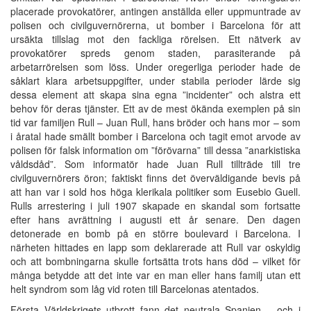
placerade provokatörer, antingen anställda eller uppmuntrade av
polisen och civilguvernörerna, ut bomber i Barcelona för att
ursäkta tillslag mot den fackliga rörelsen. Ett nätverk av
provokatörer spreds genom staden, parasiterande på
arbetarrörelsen som löss. Under oregerliga perioder hade de
såklart klara arbetsuppgifter, under stabila perioder lärde sig
dessa element att skapa sina egna ”incidenter” och alstra ett
behov för deras tjänster. Ett av de mest ökända exemplen på sin
tid var familjen Rull – Juan Rull, hans bröder och hans mor – som
i åratal hade smällt bomber i Barcelona och tagit emot arvode av
polisen för falsk information om ”förövarna” till dessa ”anarkistiska
våldsdåd”. Som informatör hade Juan Rull tillträde till tre
civilguvernörers öron; faktiskt finns det överväldigande bevis på
att han var i sold hos höga klerikala politiker som Eusebio Guell.
Rulls arrestering i juli 1907 skapade en skandal som fortsatte
efter hans avrättning i augusti ett år senare. Den dagen
detonerade en bomb på en större boulevard i Barcelona. I
närheten hittades en lapp som deklarerade att Rull var oskyldig
och att bombningarna skulle fortsätta trots hans död – vilket för
många betydde att det inte var en man eller hans familj utan ett
helt syndrom som låg vid roten till Barcelonas atentados.
Första Världskrigets utbrott fann det neutrala Spanien – och i