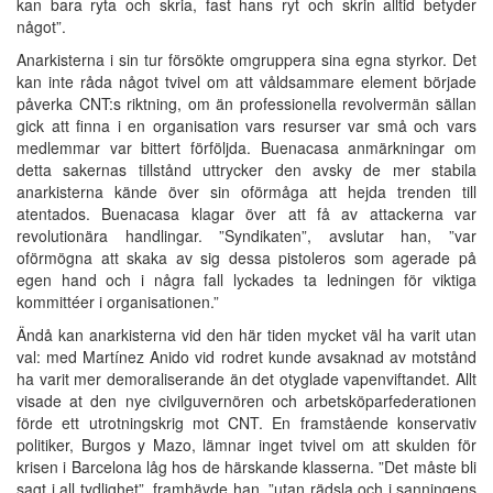
kan bara ryta och skria, fast hans ryt och skrin alltid betyder
något”.
Anarkisterna i sin tur försökte omgruppera sina egna styrkor. Det
kan inte råda något tvivel om att våldsammare element började
påverka CNT:s riktning, om än professionella revolvermän sällan
gick att finna i en organisation vars resurser var små och vars
medlemmar var bittert förföljda. Buenacasa anmärkningar om
detta sakernas tillstånd uttrycker den avsky de mer stabila
anarkisterna kände över sin oförmåga att hejda trenden till
atentados. Buenacasa klagar över att få av attackerna var
revolutionära handlingar. ”Syndikaten”, avslutar han, ”var
oförmögna att skaka av sig dessa pistoleros som agerade på
egen hand och i några fall lyckades ta ledningen för viktiga
kommittéer i organisationen.”
Ändå kan anarkisterna vid den här tiden mycket väl ha varit utan
val: med Martínez Anido vid rodret kunde avsaknad av motstånd
ha varit mer demoraliserande än det otyglade vapenviftandet. Allt
visade at den nye civilguvernören och arbetsköparfederationen
förde ett utrotningskrig mot CNT. En framstående konservativ
politiker, Burgos y Mazo, lämnar inget tvivel om att skulden för
krisen i Barcelona låg hos de härskande klasserna. ”Det måste bli
sagt i all tydlighet”, framhävde han, ”utan rädsla och i sanningens