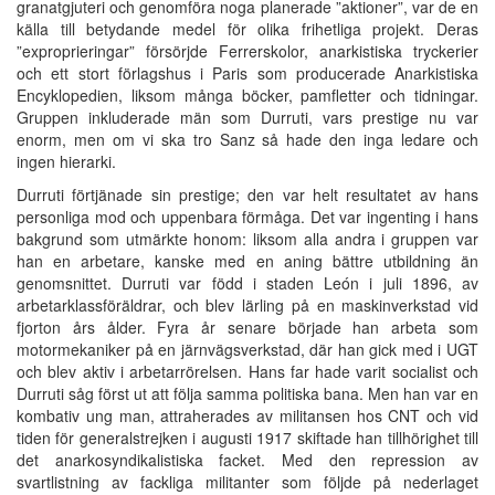
granatgjuteri och genomföra noga planerade ”aktioner”, var de en
källa till betydande medel för olika frihetliga projekt. Deras
”exproprieringar” försörjde Ferrerskolor, anarkistiska tryckerier
och ett stort förlagshus i Paris som producerade Anarkistiska
Encyklopedien, liksom många böcker, pamfletter och tidningar.
Gruppen inkluderade män som Durruti, vars prestige nu var
enorm, men om vi ska tro Sanz så hade den inga ledare och
ingen hierarki.
Durruti förtjänade sin prestige; den var helt resultatet av hans
personliga mod och uppenbara förmåga. Det var ingenting i hans
bakgrund som utmärkte honom: liksom alla andra i gruppen var
han en arbetare, kanske med en aning bättre utbildning än
genomsnittet. Durruti var född i staden León i juli 1896, av
arbetarklassföräldrar, och blev lärling på en maskinverkstad vid
fjorton års ålder. Fyra år senare började han arbeta som
motormekaniker på en järnvägsverkstad, där han gick med i UGT
och blev aktiv i arbetarrörelsen. Hans far hade varit socialist och
Durruti såg först ut att följa samma politiska bana. Men han var en
kombativ ung man, attraherades av militansen hos CNT och vid
tiden för generalstrejken i augusti 1917 skiftade han tillhörighet till
det anarkosyndikalistiska facket. Med den repression av
svartlistning av fackliga militanter som följde på nederlaget