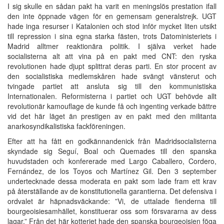
I sig skulle en sådan pakt ha varit en meningslös prestation ifall
den inte öppnade vägen för en gemensam generalstrejk. UGT
hade inga resurser i Katalonien och stod inför mycket liten utsikt
till repression i sina egna starka fästen, trots Datoministeriets i
Madrid alltmer reaktionära politik. I själva verket hade
socialisterna alt att vina på en pakt med CNT: den ryska
revolutionen hade djupt splittrat deras parti. En stor procent av
den socialistiska medlemskåren hade svängt vänsterut och
tvingade partiet att ansluta sig till den kommunistiska
Internationalen. Reformisterna i partiet och UGT behövde allt
revolutionär kamouflage de kunde få och ingenting verkade bättre
vid det här läget än prestigen av en pakt med den militanta
anarkosyndikalistiska fackföreningen.
Efter att ha fått en godkännandenick från Madridsocialisterna
skyndade sig Seguí, Boal och Quemades till den spanska
huvudstaden och konfererade med Largo Caballero, Cordero,
Fernández, de los Toyos och Martínez Gil. Den 3 september
undertecknade dessa moderata en pakt som lade fram ett krav
på återställande av de konstitutionella garantierna. Det defensiva i
ordvalet är häpnadsväckande: ”Vi, de uttalade fienderna till
bourgeoisiesamhället, konstituerar oss som försvararna av dess
lagar.” Från det här kotteriet hade den spanska bourgeoisien föga