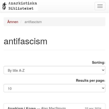
Toggl
navig
Ämnen
antifascism
antifascism
Sorting:
Results per page:
Anarkism i Korea
— Alan MacSimoin
22 apr. 2024