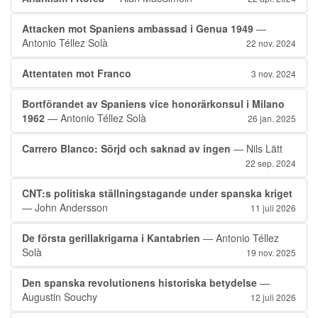
Attacken mot Spaniens ambassad i Genua 1949
—
Antonio Téllez Solà
22 nov. 2024
Attentaten mot Franco
3 nov. 2024
Bortförandet av Spaniens vice honorärkonsul i Milano
1962
— Antonio Téllez Solà
26 jan. 2025
Carrero Blanco: Sörjd och saknad av ingen
— Nils Lätt
22 sep. 2024
CNT:s politiska ställningstagande under spanska kriget
— John Andersson
11 juli 2026
De första gerillakrigarna i Kantabrien
— Antonio Téllez
Solà
19 nov. 2025
Den spanska revolutionens historiska betydelse
—
Augustin Souchy
12 juli 2026