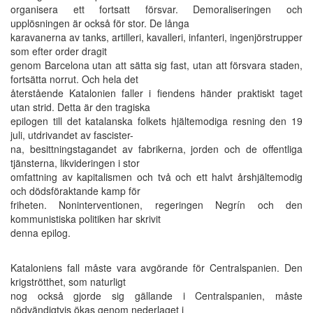
organisera ett fortsatt försvar. Demoraliseringen och
upplösningen är också för stor. De långa
karavanerna av tanks, artilleri, kavalleri, infanteri, ingenjörstrupper
som efter order dragit
genom Barcelona utan att sätta sig fast, utan att försvara staden,
fortsätta norrut. Och hela det
återstående Katalonien faller i fiendens händer praktiskt taget
utan strid. Detta är den tragiska
epilogen till det katalanska folkets hjältemodiga resning den 19
juli, utdrivandet av fascister-
na, besittningstagandet av fabrikerna, jorden och de offentliga
tjänsterna, likvideringen i stor
omfattning av kapitalismen och två och ett halvt årshjältemodig
och dödsföraktande kamp för
friheten. Noninterventionen, regeringen Negrín och den
kommunistiska politiken har skrivit
denna epilog.
Kataloniens fall måste vara avgörande för Centralspanien. Den
krigströtthet, som naturligt
nog också gjorde sig gällande i Centralspanien, måste
nödvändigtvis ökas genom nederlaget i