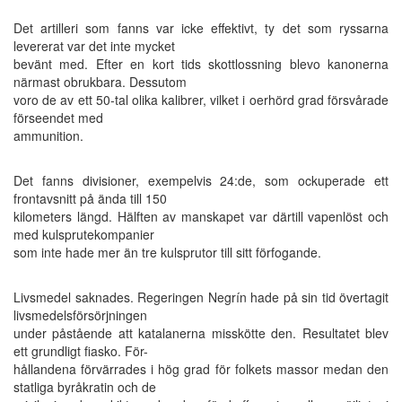
Det artilleri som fanns var icke effektivt, ty det som ryssarna
levererat var det inte mycket
bevänt med. Efter en kort tids skottlossning blevo kanonerna
närmast obrukbara. Dessutom
voro de av ett 50-tal olika kalibrer, vilket i oerhörd grad försvårade
förseendet med
ammunition.
Det fanns divisioner, exempelvis 24:de, som ockuperade ett
frontavsnitt på ända till 150
kilometers längd. Hälften av manskapet var därtill vapenlöst och
med kulsprutekompanier
som inte hade mer än tre kulsprutor till sitt förfogande.
Livsmedel saknades. Regeringen Negrín hade på sin tid övertagit
livsmedelsförsörjningen
under påstående att katalanerna misskötte den. Resultatet blev
ett grundligt fiasko. För-
hållandena förvärrades i hög grad för folkets massor medan den
statliga byråkratin och de