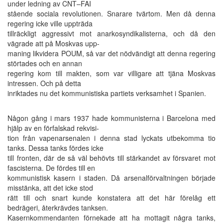
under ledning av CNT–FAI
stående sociala revolutionen. Snarare tvärtom. Men då denna
regering icke ville uppträda
tillräckligt aggressivt mot anarkosyndikalisterna, och då den
vägrade att på Moskvas upp-
maning likvidera POUM, så var det nödvändigt att denna regering
störtades och en annan
regering kom till makten, som var villigare att tjäna Moskvas
intressen. Och på detta
inriktades nu det kommunistiska partiets verksamhet i Spanien.
Någon gång i mars 1937 hade kommunisterna i Barcelona med
hjälp av en förfalskad rekvisi-
tion från vapenarsenalen i denna stad lyckats utbekomma tio
tanks. Dessa tanks fördes icke
till fronten, där de så väl behövts till stärkandet av försvaret mot
fascisterna. De fördes till en
kommunistisk kasern i staden. Då arsenalförvaltningen började
misstänka, att det icke stod
rätt till och snart kunde konstatera att det här förelåg ett
bedrägeri, återkrävdes tanksen.
Kasernkommendanten förnekade att ha mottagit några tanks,