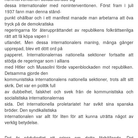
dessa internationaler med noninterventionen. Först fram i juli
1937 fann man denna stånd-
punkt ohållbar och i ett manifest manade man arbetarna att öva
tryck på de demokratiska
regeringarna för återupprättandet av republikens folkrättsenliga
rätt att få köpa vapen i
utlandet. Men dessa internationalers maning, många gånger
upprepad, blev ett dött ord på
papperet. Internationalernas nationella sektioner fortsatte att
stödja de regeringar som i allians
med Hitler och Mussolini förde vapenblockaden mot republiken.
Detsamma gjorde den
kommunistiska internationalens nationella sektioner, trots allt sitt
skrik. Det var en politik full
av dubbelhet, falskhet och svek från de kommunistiska och
socialistiska internationalernas
sida. Det internationella proletariatet har svikit sina spanska
bröder. Den syndikalistiska
internationalen var allt för liten för att kunna uträtta något av
verklig betydelse.
Det är nödvändigt att erinra om detta förhållande. Det