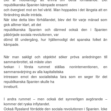
republikanska Spanien kämpade ensamt
och övergivet mot en hel värld. Man hoppades i det längsta att en
förändring skulle inträda.
När icke detta blev förhållandet, blev det för varje månad som
gick alltmer klart, att det
republikanska Spanien och därmed också den i Spanien
påbörjade sociala revolutionen, var
dömd till undergång, hur hjältemodigt det spanska folket än
kämpade.
När man sakligt och objektivt söker pröva anledningen till
sammanbrottet, så måste utan
tvekan i första rummet ställas noninterventionen, en
sammansvärjning av alla kapitalistiska
intressen emot den socialistiska fara som en seger för det
republikanska Spanien skulle ha
inneburit.
I andra rummet – men också det synnerligen avgörande –
kommer det ryska inflytandet.
Också Ryssland förrådde den sociala revolutionen i Spanien. Icke