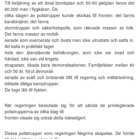
Till betjäning av ett tiotal bombplan och 50-60 jaktplan fanns det
60,000 man i flygkåren. De
olika slagen av polistrupper kunde skickas till fronten: det fanns
karabinjärer, det fanns
stormtrupper och säkerhetspolis, som räknade massor av folk.
Det fanns massor av mobili-
serade som exercerats och övats men icke utrustats och satts in.
Att kalla in praktiskt taget
hela den återstående befolkningen, som icke var övad och
härdad, icke van vid krigets
strapatser, ökade bara demoralisationen. Familjefäder mellan 40
och 50 år, förut demorali-
serade av svält och bristande tillit till regering och militärledning,
bildade dåliga kamptrupper.
De togo lätt till flykten.
När regeringen beslutade sig för att sända de privilegierade
polistrupperna av olika slag till
fronten visade sig också detta ödesdigert.
Dessa polistrupper voro regeringen Negríns skapelse. De hörde