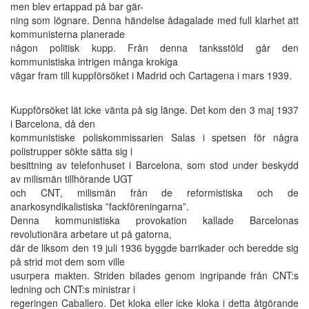
men blev ertappad på bar gär-
ning som lögnare. Denna händelse ådagalade med full klarhet att
kommunisterna planerade
någon politisk kupp. Från denna tanksstöld går den
kommunistiska intrigen många krokiga
vägar fram till kuppförsöket i Madrid och Cartagena i mars 1939.
Kuppförsöket lät icke vänta på sig länge. Det kom den 3 maj 1937
i Barcelona, då den
kommunistiske poliskommissarien Salas i spetsen för några
polistrupper sökte sätta sig i
besittning av telefonhuset i Barcelona, som stod under beskydd
av milismän tillhörande UGT
och CNT, milismän från de reformistiska och de
anarkosyndikalistiska ”fackföreningarna”.
Denna kommunistiska provokation kallade Barcelonas
revolutionära arbetare ut på gatorna,
där de liksom den 19 juli 1936 byggde barrikader och beredde sig
på strid mot dem som ville
usurpera makten. Striden bilades genom ingripande från CNT:s
ledning och CNT:s ministrar i
regeringen Caballero. Det kloka eller icke kloka i detta åtgörande