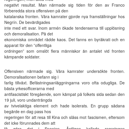
negativt resultat. Man närmade sig tiden för den av Franco
förberedda stora offensiven på den
katalanska fronten. Våra kamrater gjorde nya framställningar hos
Negrín. De bevärdigades
inte med ett svar. Inom armén ökade tendenserna till upplösning
och demoralisation. På det
ekonomiska området rådde kaos. Det fanns en byråkrati och en
apparat för den ”offentliga
ordningen” som omslöt flera människor än antalet vid fronten
kämpande soldater.
Offensiven närmade sig. Våra kamrater undersökte fronten.
Demoralisationen befann sig i
farlig tillväxt. Befästningsanläggningarna voro ofta odugliga. De
bästa yrkesofficerarna med
antifascistiskt föregående, som kämpat på folkets sida sedan den
19 juli, voro undanträngda
av tvivelaktiga element och hade isolerats. En grupp sådana
begärde en dag pass hos
regeringen för att resa till Kina och slåss mot fascismen, eftersom
det icke förunnades dem att
få göra det i Spanien. Äntligen kallade regeringen