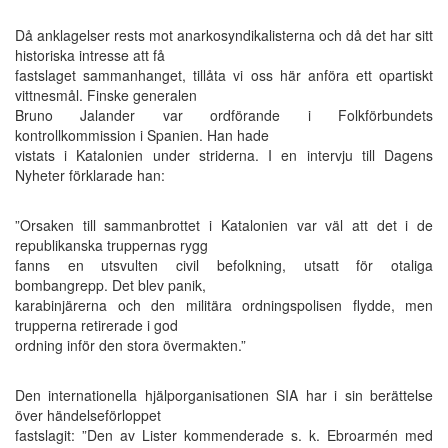
Då anklagelser rests mot anarkosyndikalisterna och då det har sitt
historiska intresse att få
fastslaget sammanhanget, tillåta vi oss här anföra ett opartiskt
vittnesmål. Finske generalen
Bruno Jalander var ordförande i Folkförbundets
kontrollkommission i Spanien. Han hade
vistats i Katalonien under striderna. I en intervju till Dagens
Nyheter förklarade han:
”Orsaken till sammanbrottet i Katalonien var väl att det i de
republikanska truppernas rygg
fanns en utsvulten civil befolkning, utsatt för otaliga
bombangrepp. Det blev panik,
karabinjärerna och den militära ordningspolisen flydde, men
trupperna retirerade i god
ordning inför den stora övermakten.”
Den internationella hjälporganisationen SIA har i sin berättelse
över händelseförloppet
fastslagit: ”Den av Lister kommenderade s. k. Ebroarmén med