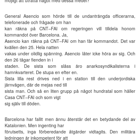
möjligt att uträtta något med dessa medel?
General Asencio som hörde till de undanträngda officerarna,
telefonerade och frågade om han
kan räkna på CNT–FAI om regeringen vill tilldela honom
kommandot över Barcelona. Ja,
Asencio kan räkna på CNT–FAI om han får kommandot. Det var
kvällen den 25. Hela natten
vakas under olidlig spänning. Asencio låter icke höra av sig. Och
den 26 tågar fienden in i
staden. De sista som slåss äro anarkosyndikalisterna i
hamnkvarteret. De stupa en efter en.
Sista lilla rest drives ned i en station till den underjordiska
järnvägen, där de mejas ned till
sista man. Och så en liten grupp på något hundratal som håller
Casa CNT–FAI och som vigt
sig själv till döden.
Barcelona har fallit men ännu återstår det en betydande del av
Katalonien. Men ingenting har
förutsetts, inga förberedande åtgärder vidtagits. Den militära
ledningen är inkompetent för att