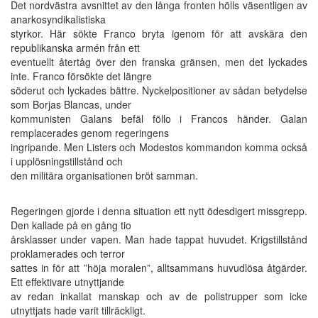
Det nordvästra avsnittet av den långa fronten hölls väsentligen av
anarkosyndikalistiska
styrkor. Här sökte Franco bryta igenom för att avskära den
republikanska armén från ett
eventuellt återtåg över den franska gränsen, men det lyckades
inte. Franco försökte det längre
söderut och lyckades bättre. Nyckelpositioner av sådan betydelse
som Borjas Blancas, under
kommunisten Galans befäl föllo i Francos händer. Galan
remplacerades genom regeringens
ingripande. Men Listers och Modestos kommandon komma också
i upplösningstillstånd och
den militära organisationen bröt samman.
Regeringen gjorde i denna situation ett nytt ödesdigert missgrepp.
Den kallade på en gång tio
årsklasser under vapen. Man hade tappat huvudet. Krigstillstånd
proklamerades och terror
sattes in för att ”höja moralen”, alltsammans huvudlösa åtgärder.
Ett effektivare utnyttjande
av redan inkallat manskap och av de polistrupper som icke
utnyttjats hade varit tillräckligt.