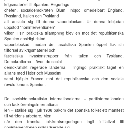
krigsmateriel till Spanien. Regerings-
chefen, socialdemokraten Blum, inbjöd omedelbart England,
Ryssland, Italien och Tyskland
att ansluta sig till denna vapenblockad. Ur denna inbjudan
uppstod ”noninterventionen”,
vilken i sin praktiska tillämpning blev en mot det republikanska
Spanien ensidigt riktad
vapenblockad, medan det fascistiska Spanien öppet fick sin
tillförsel av krigsmateriel och
fascistiska invasionstrupper från Italien och Tyskland.
Demokratierna – även de social-
demokratiskt regerade länderna – ingingo praktiskt taget en
allians med Hitler och Mussolini
samt hjälpte Franco mot det republikanska och den sociala
revolutionens Spanien.
De socialdemokratiska internationalerna – partiinternationalen
och fackföreningsinternationa-
len – ställde sig i juli 1936 bakom det spanska folket ett manifest
till världens arbetare. Men
när den franska folkfrontsregeringen tagit initiativet till
noninterventionen solidariserade sig