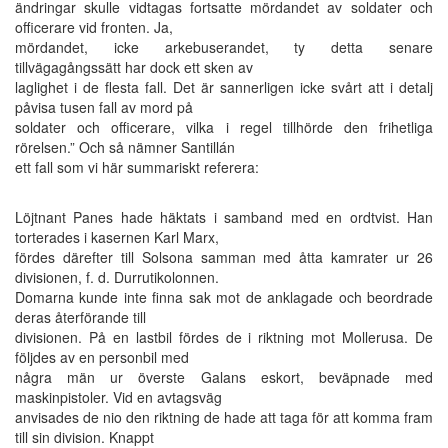
ändringar skulle vidtagas fortsatte mördandet av soldater och
officerare vid fronten. Ja,
mördandet, icke arkebuserandet, ty detta senare
tillvägagångssätt har dock ett sken av
laglighet i de flesta fall. Det är sannerligen icke svårt att i detalj
påvisa tusen fall av mord på
soldater och officerare, vilka i regel tillhörde den frihetliga
rörelsen.” Och så nämner Santillán
ett fall som vi här summariskt referera:
Löjtnant Panes hade häktats i samband med en ordtvist. Han
torterades i kasernen Karl Marx,
fördes därefter till Solsona samman med åtta kamrater ur 26
divisionen, f. d. Durrutikolonnen.
Domarna kunde inte finna sak mot de anklagade och beordrade
deras återförande till
divisionen. På en lastbil fördes de i riktning mot Mollerusa. De
följdes av en personbil med
några män ur överste Galans eskort, beväpnade med
maskinpistoler. Vid en avtagsväg
anvisades de nio den riktning de hade att taga för att komma fram
till sin division. Knappt