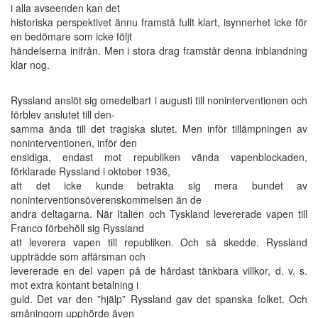
i alla avseenden kan det
historiska perspektivet ännu framstå fullt klart, isynnerhet icke för
en bedömare som icke följt
händelserna inifrån. Men i stora drag framstår denna inblandning
klar nog.
Ryssland anslöt sig omedelbart i augusti till noninterventionen och
förblev anslutet till den-
samma ända till det tragiska slutet. Men inför tillämpningen av
noninterventionen, inför den
ensidiga, endast mot republiken vända vapenblockaden,
förklarade Ryssland i oktober 1936,
att det icke kunde betrakta sig mera bundet av
noninterventionsöverenskommelsen än de
andra deltagarna. När Italien och Tyskland levererade vapen till
Franco förbehöll sig Ryssland
att leverera vapen till republiken. Och så skedde. Ryssland
uppträdde som affärsman och
levererade en del vapen på de hårdast tänkbara villkor, d. v. s.
mot extra kontant betalning i
guld. Det var den ”hjälp” Ryssland gav det spanska folket. Och
småningom upphörde även