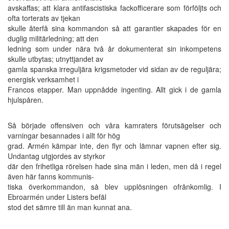
avskaffas; att klara antifascistiska fackofficerare som förföljts och
ofta torterats av tjekan
skulle återfå sina kommandon så att garantier skapades för en
duglig militärledning; att den
ledning som under nära två år dokumenterat sin inkompetens
skulle utbytas; utnyttjandet av
gamla spanska irreguljära krigsmetoder vid sidan av de reguljära;
energisk verksamhet i
Francos etapper. Man uppnådde ingenting. Allt gick i de gamla
hjulspåren.
Så började offensiven och våra kamraters förutsägelser och
varningar besannades i allt för hög
grad. Armén kämpar inte, den flyr och lämnar vapnen efter sig.
Undantag utgjordes av styrkor
där den frihetliga rörelsen hade sina män i leden, men då i regel
även här fanns kommunis-
tiska överkommandon, så blev upplösningen ofrånkomlig. I
Ebroarmén under Listers befäl
stod det sämre till än man kunnat ana.