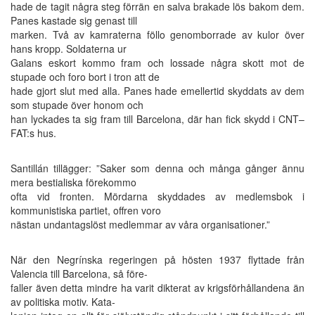
hade de tagit några steg förrän en salva brakade lös bakom dem.
Panes kastade sig genast till
marken. Två av kamraterna föllo genomborrade av kulor över
hans kropp. Soldaterna ur
Galans eskort kommo fram och lossade några skott mot de
stupade och foro bort i tron att de
hade gjort slut med alla. Panes hade emellertid skyddats av dem
som stupade över honom och
han lyckades ta sig fram till Barcelona, där han fick skydd i CNT–
FAT:s hus.
Santillán tillägger: ”Saker som denna och många gånger ännu
mera bestialiska förekommo
ofta vid fronten. Mördarna skyddades av medlemsbok i
kommunistiska partiet, offren voro
nästan undantagslöst medlemmar av våra organisationer.”
När den Negrínska regeringen på hösten 1937 flyttade från
Valencia till Barcelona, så före-
faller även detta mindre ha varit dikterat av krigsförhållandena än
av politiska motiv. Kata-