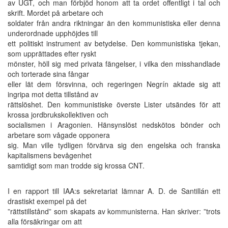
av UGT, och man förbjöd honom att ta ordet offentligt i tal och
skrift. Mordet på arbetare och
soldater från andra riktningar än den kommunistiska eller denna
underordnade upphöjdes till
ett politiskt instrument av betydelse. Den kommunistiska tjekan,
som upprättades efter ryskt
mönster, höll sig med privata fängelser, i vilka den misshandlade
och torterade sina fångar
eller lät dem försvinna, och regeringen Negrín aktade sig att
ingripa mot detta tillstånd av
rättslöshet. Den kommunistiske överste Lister utsändes för att
krossa jordbrukskollektiven och
socialismen i Aragonien. Hänsynslöst nedskötos bönder och
arbetare som vågade opponera
sig. Man ville tydligen förvärva sig den engelska och franska
kapitalismens bevågenhet
samtidigt som man trodde sig krossa CNT.
I en rapport till IAA:s sekretariat lämnar A. D. de Santillán ett
drastiskt exempel på det
”rättstillstånd” som skapats av kommunisterna. Han skriver: ”trots
alla försäkringar om att