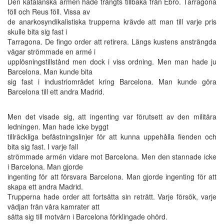
Den katalanska armén hade trängts tillbaka från Ebro. Tarragona
föll och Reus föll. Vissa av
de anarkosyndikalistiska trupperna krävde att man till varje pris
skulle bita sig fast i
Tarragona. De fingo order att retirera. Längs kustens ansträngda
vägar strömmade en armé i
upplösningstillstånd men dock i viss ordning. Men man hade ju
Barcelona. Man kunde bita
sig fast i industriområdet kring Barcelona. Man kunde göra
Barcelona till ett andra Madrid.
Men det visade sig, att ingenting var förutsett av den militära
ledningen. Man hade icke byggt
tillräckliga befästningslinjer för att kunna uppehålla fienden och
bita sig fast. I varje fall
strömmade armén vidare mot Barcelona. Men den stannade icke
i Barcelona. Man gjorde
ingenting för att försvara Barcelona. Man gjorde ingenting för att
skapa ett andra Madrid.
Trupperna hade order att fortsätta sin reträtt. Varje försök, varje
vädjan från våra kamrater att
sätta sig till motvärn i Barcelona förklingade ohörd.