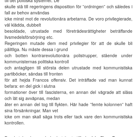
till det politiska systemet. De
skulle stå till regeringens disposition för ”ordningen” och således i
fall av behov användas
icke minst mot de revolutionära arbetarna. De voro privilegierade,
väl klädda, dubbelt
besoldade, utrustade med företrädesrättigheter beträffande
livsmedelsförsörjning etc.
Regeringen mutade dem med privilegier för att de skulle bli
pålitliga. Nu måste dessa i grund
och botten kontrarevolutionära polistrupper, stående under
kommunisternas politiska kontroll
och antagligen till största delen utrustade med kommunistiska
partiböcker, sändas till fronten
för att hejda Francos offensiv. Det inträffade vad man kunnat
befara: en del gick i slutna
formationer över till fascisterna, en annan del vägrade att slåss
och lät sig avväpnas, medan
åter en annan del tog till flykten. Här hade ”femte kolonnen” haft
sina försänkningar. Man vet
icke om man skall säga trots eller tack vare den kommunistiska
kontrollen.