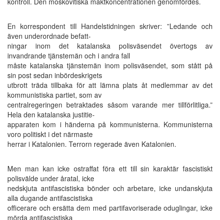
kontroll. Den moskovitiska maktkoncentrationen genomfördes.
En korrespondent till Handelstidningen skriver: ”Ledande och
även underordnade befatt-
ningar inom det katalanska polisväsendet övertogs av
invandrande tjänstemän och i andra fall
måste katalanska tjänstemän inom polisväsendet, som stått på
sin post sedan inbördeskrigets
utbrott träda tillbaka för att lämna plats åt medlemmar av det
kommunistiska partiet, som av
centralregeringen betraktades såsom varande mer tillförlitliga.”
Hela den katalanska justitie-
apparaten kom i händerna på kommunisterna. Kommunisterna
voro politiskt i det närmaste
herrar i Katalonien. Terrorn regerade även Katalonien.
Men man kan icke ostraffat föra ett till sin karaktär fascistiskt
polisvälde under åratal, icke
nedskjuta antifascistiska bönder och arbetare, icke undanskjuta
alla dugande antifascistiska
officerare och ersätta dem med partifavoriserade oduglingar, icke
mörda antifascistiska