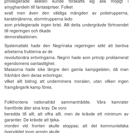
privilegierade skikten kunde förskaffa sig alla möjligt i
smyghandeln till fantasipriser. Folket
svalt men även den väldiga mängden av polistrupperna,
karabinjärerna, stormtrupperna ledo
som privilegierade ingen brist. Allt detta undergrävde förtroendet
till regeringen och ökade
demoralisationen.
Systematiskt hade den Negrínska regeringen sökt att beröva
arbetarna frukterna av de
revolutionära erövringarna. Negrín hade som princip proklamerat
egendomens oantastlighet.
Massorna hade icke längre den gamla kampgeisten, då man
frånhänt dem deras erövringar,
vilket allt bidrog att underminera moralen, utan vilken ingen
framgångsrik kamp föres.
Folkfrontens nationalråd sammanträdde. Våra kamrater
framförde åter sina krav. De voro
beredda till allt, att offra allt, men de krävde ett minimum av
garantier. De krävde att tjeka-
morden vid fronten skulle stoppas; att det kommunistiska
överväldet inom armén skulle