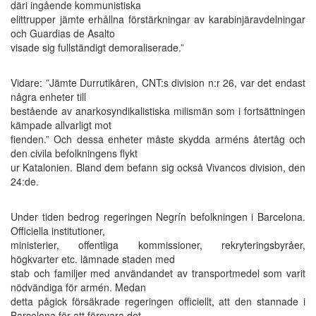
däri ingående kommunistiska
elittrupper jämte erhållna förstärkningar av karabinjäravdelningar
och Guardias de Asalto
visade sig fullständigt demoraliserade.”
Vidare: ”Jämte Durrutikåren, CNT:s division n:r 26, var det endast
några enheter till
bestående av anarkosyndikalistiska milismän som i fortsättningen
kämpade allvarligt mot
fienden.” Och dessa enheter måste skydda arméns återtåg och
den civila befolkningens flykt
ur Katalonien. Bland dem befann sig också Vivancos division, den
24:de.
Under tiden bedrog regeringen Negrín befolkningen i Barcelona.
Officiella institutioner,
ministerier, offentliga kommissioner, rekryteringsbyråer,
högkvarter etc. lämnade staden med
stab och familjer med användandet av transportmedel som varit
nödvändiga för armén. Medan
detta pågick försäkrade regeringen officiellt, att den stannade i
Barcelona för att försvara det