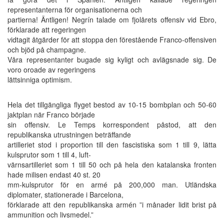
representanterna för organisationerna och
partierna! Äntligen! Negrín talade om fjolårets offensiv vid Ebro,
förklarade att regeringen
vidtagit åtgärder för att stoppa den förestående Franco-offensiven
och bjöd på champagne.
Våra representanter bugade sig kyligt och avlägsnade sig. De
voro oroade av regeringens
lättsinniga optimism.
Hela det tillgängliga flyget bestod av 10-15 bombplan och 50-60
jaktplan när Franco började
sin offensiv. Le Temps korrespondent påstod, att den
republikanska utrustningen beträffande
artilleriet stod i proportion till den fascistiska som 1 till 9, lätta
kulsprutor som 1 till 4, luft-
värnsartilleriet som 1 till 50 och på hela den katalanska fronten
hade milisen endast 40 st. 20
mm-kulsprutor för en armé på 200,000 man. Utländska
diplomater, stationerade i Barcelona,
förklarade att den republikanska armén ”i månader lidit brist på
ammunition och livsmedel.”