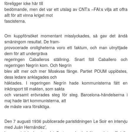
föreligger icke här till
bedömande, men det var ett utslag av CNT:s –FAI:s vilja att offra
allt för att vinna kriget mot
fascisterna.
Om kuppförsöket momentant misslyckades, så gav det ändå
småningom resultat. De fram-
provocerade oroligheterna voro ett faktum, och man utnyttjade
dem för att undergräva
regeringen Caballeros ställning. Snart föll Caballero och
regeringen Negrín kom. Och Negrín
blev allt mer och mer Moskvas fånge. Partiet POUM upplöstes,
dess ledare anklagades och
häktades. I regeringen Negrín hade kommunisterna fått en
inkörsport till makten, som sakta
och varsamt erövrades steg för steg. Barcelona-händelserna i
maj hade lärt kommunisterna, att
de måste vara försiktiga.
Den 7 augusti 1936 publicerade paristidningen Le Soir en intervju
med Juán Hernández’,