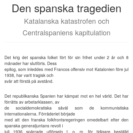
Den spanska tragedien
Katalanska katastrofen och
Centralspaniens kapitulation
Det krig det spanska folket fört för sin frihet under 2 år och 8
månader har slutförts. Dess
epilog, som inleddes med Francos offensiv mot Katalonien före jul
1938, har varit tragisk och
svår att förstå på avstånd.
Det republikanska Spanien har kämpat mot en hel värld. Det har
förråtts av arbetarklassen, av
de socialdemokratiska såväl som de kommunistiska
internationalerna. Förräderiet började
med att den franska folkfrontsregeringen omedelbart efter den
spanska generaljuntans revolt i
juli 1936 spärrade utförseln t. o. m. för tidigare beställd