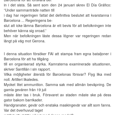
in i det sista. Så sent som den 24 januari skrev El Día Gráfico:
”Under sammanträde natten till
i dag har regeringen fattat det definitiva beslutet att kvarstanna i
Barcelona ... Regeringens be-
slut att icke lämna Barcelona är ett bevis för att befolkningen inte
behöver känna sig oroad.”
Men när befolkningen läste dessa lögner var regeringen redan
långt på väg mot Gerona.
I denna situation försöker FAI att stampa fram egna bataljoner i
Barcelona för att ha tillgång
till en organiserad styrka. Kamraterna examinerade situationen,
skriver Santillán i sin rapport.
Vilka möjligheter återstå för Barcelonas försvar? Flyg lika med
noll. Artilleri likaledes.
Mycket litet ammunition. Samma sak med allmän beväpning. De
gamla gevären från 19 juli
måste åter tas i bruk. Försvaret av staden måste ske på dess
gator bakom barrikader.
Handgranater, gevär och enstaka maskingevär var allt som fanns.
Var det överhuvud taget