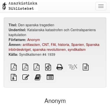
Toggl
navig
Titel:
Den spanska tragedien
Undertitel:
Katalanska katastrofen och Centralspaniens
kapitulation
Författare:
Anonym
Ämnen:
antifascism
,
CNT
,
FAI
,
historia
,
Spanien
,
Spanska
inbördeskriget
,
spanska revolutionen
,
syndikalism
Källa:
Syndikalismen #4 1939
plain
A4
Letter
EPUB
Fristående
XeLaTeX
plain
PDF
imposed
imposed
(för
HTML
källa
text
PDF
PDF
mobila
(utskriftsvänlig)
källa
Källfiler
Redigera
Lägg
Select
enheter)
med
denna
till
individual
bilagor
text
denna
parts
text
for
i
the
Anonym
bokskaparen
bookbuilder