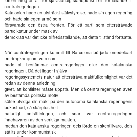
lonien intog en allt för självständig ståndpunkt i sitt förhållande till
centralregeringen.
Katalonien hade en utsträckt självstyrelse, hade sin egen regering
och hade sin egen armé som
försvarade den östra fronten. För ett parti som eftersträvade
partidiktatur under mask av
demokrati var det icke tillfredsställande, att detta tillstånd fortsatte.
När centralregeringen kommit till Barcelona började omedelbart
en dragkamp om vem som
hade att bestämma: centralregeringen eller den katalanska
regeringen. Då det ligger i själva
regeringssystemets natur att eftersträva maktfullkomlighet var det
redan av denna anledning
givet, att konflikter måste uppstå. Men då centralregeringen även
av bestämda politiska motiv
sökte utvidga sin makt på den autonoma katalanska regeringens
bekostnad, så skärptes helt
naturligt motsättningen, och snart var centralregeringen
innehavaren av den verkliga makten,
medan den katalanska regeringen dels förde en skentillvaro, dels
ställts under kommunistisk