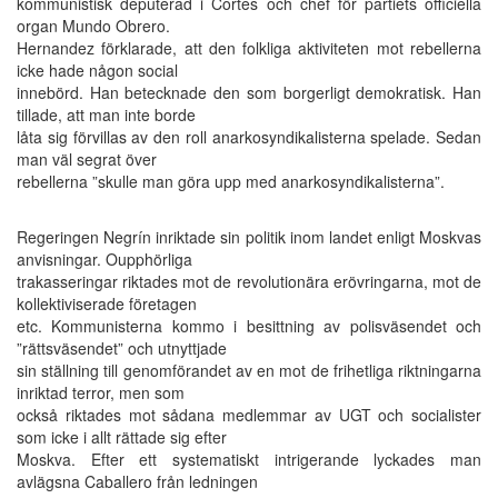
kommunistisk deputerad i Cortes och chef för partiets officiella
organ Mundo Obrero.
Hernandez förklarade, att den folkliga aktiviteten mot rebellerna
icke hade någon social
innebörd. Han betecknade den som borgerligt demokratisk. Han
tillade, att man inte borde
låta sig förvillas av den roll anarkosyndikalisterna spelade. Sedan
man väl segrat över
rebellerna ”skulle man göra upp med anarkosyndikalisterna”.
Regeringen Negrín inriktade sin politik inom landet enligt Moskvas
anvisningar. Oupphörliga
trakasseringar riktades mot de revolutionära erövringarna, mot de
kollektiviserade företagen
etc. Kommunisterna kommo i besittning av polisväsendet och
”rättsväsendet” och utnyttjade
sin ställning till genomförandet av en mot de frihetliga riktningarna
inriktad terror, men som
också riktades mot sådana medlemmar av UGT och socialister
som icke i allt rättade sig efter
Moskva. Efter ett systematiskt intrigerande lyckades man
avlägsna Caballero från ledningen