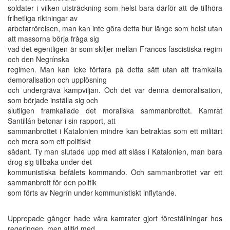
soldater i vilken utsträckning som helst bara därför att de tillhöra
frihetliga riktningar av
arbetarrörelsen, man kan inte göra detta hur länge som helst utan
att massorna börja fråga sig
vad det egentligen är som skiljer mellan Francos fascistiska regim
och den Negrínska
regimen. Man kan icke förfara på detta sätt utan att framkalla
demoralisation och upplösning
och undergräva kampviljan. Och det var denna demoralisation,
som började inställa sig och
slutligen framkallade det moraliska sammanbrottet. Kamrat
Santillán betonar i sin rapport, att
sammanbrottet i Katalonien mindre kan betraktas som ett militärt
och mera som ett politiskt
sådant. Ty man slutade upp med att slåss i Katalonien, man bara
drog sig tillbaka under det
kommunistiska befälets kommando. Och sammanbrottet var ett
sammanbrott för den politik
som förts av Negrín under kommunistiskt inflytande.
Upprepade gånger hade våra kamrater gjort föreställningar hos
regeringen, men alltid med