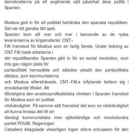
demokratierna på ett avgörande sätt påverkat dess politik i
Spanien.
Moskva gick in för att politiskt behärska den spanska republiken.
Det var ett ganska lätt spel.
Spanien kom allt mer och mer i beroende av de ryska
leveranserna av krigsmateriel. CNT–
FAI framstod för Moskva som en farlig fiende. Under ledning av
CNT-FAI hade arbetarna i
det republikanska Spanien gått in för en social revolution, som
inte gav någon plats för
partipolitiskt herravälde och således uteslöt den partipolitiska
diktatur, som kommunisterna
och Moskva eftersträvade. CNT–FAI:s inflytande befann sig i
oroväckande tillväxt. Att
tillintetgöra den anarkosyndikalistiska rörelsen i Spanien framstod
för Moskva som en politisk
nödvändighet. På samma sätt framstod det som en nödvändighet
att kunna krossa det till sin
ideologi kommunistiska men självständiga och revolutionära
partiet POUM. Regeringen
Caballero ådagalade visserligen ingen större entusiasm för den