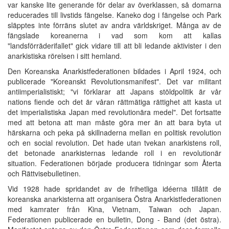
var kanske lite generande för delar av överklassen, så domarna
reducerades till livstids fängelse. Kaneko dog i fängelse och Park
släpptes inte förräns slutet av andra världskriget. Många av de
fängslade koreanerna i vad som kom att kallas
"landsförräderifallet" gick vidare till att bli ledande aktivister i den
anarkistiska rörelsen i sitt hemland.
Den Koreanska Anarkistfederationen bildades i April 1924, och
publicerade "Koreanskt Revolutionsmanifest". Det var militant
antiimperialistiskt; "vi förklarar att Japans stöldpolitik är vår
nations fiende och det är våran rättmätiga rättighet att kasta ut
det imperialistiska Japan med revolutionära medel". Det fortsatte
med att betona att man måste göra mer än att bara byta ut
härskarna och peka på skillnaderna mellan en politisk revolution
och en social revolution. Det hade utan tvekan anarkistens roll,
det betonade anarkisternas ledande roll i en revolutionär
situation. Federationen började producera tidningar som Återta
och Rättvisebulletinen.
Vid 1928 hade spridandet av de frihetliga idéerna tillåtit de
koreanska anarkisterna att organisera Östra Anarkistfederationen
med kamrater från Kina, Vietnam, Taiwan och Japan.
Federationen publicerade en bulletin, Dong - Band (det östra).