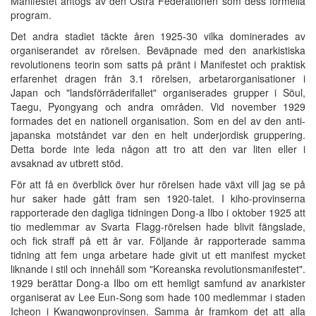
Manifestet antogs av den Östra Federationen som dess formella
program.
Det andra stadiet täckte åren 1925-30 vilka dominerades av
organiserandet av rörelsen. Beväpnade med den anarkistiska
revolutionens teorin som satts på pränt i Manifestet och praktisk
erfarenhet dragen från 3.1 rörelsen, arbetarorganisationer i
Japan och "landsförräderifallet" organiserades grupper i Söul,
Taegu, Pyongyang och andra områden. Vid november 1929
formades det en nationell organisation. Som en del av den anti-
japanska motståndet var den en helt underjordisk gruppering.
Detta borde inte leda någon att tro att den var liten eller i
avsaknad av utbrett stöd.
För att få en överblick över hur rörelsen hade växt vill jag se på
hur saker hade gått fram sen 1920-talet. I kiho-provinserna
rapporterade den dagliga tidningen Dong-a Ilbo i oktober 1925 att
tio medlemmar av Svarta Flagg-rörelsen hade blivit fängslade,
och fick straff på ett år var. Följande år rapporterade samma
tidning att fem unga arbetare hade givit ut ett manifest mycket
liknande i stil och innehåll som "Koreanska revolutionsmanifestet".
1929 berättar Dong-a Ilbo om ett hemligt samfund av anarkister
organiserat av Lee Eun-Song som hade 100 medlemmar i staden
Icheon i Kwangwonprovinsen. Samma år framkom det att alla