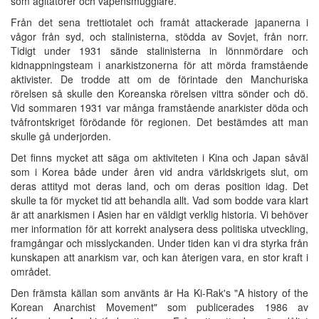
som agitatörer och vapensmugglare.
Från det sena trettiotalet och framåt attackerade japanerna i
vågor från syd, och stalinisterna, stödda av Sovjet, från norr.
Tidigt under 1931 sände stalinisterna in lönnmördare och
kidnappningsteam i anarkistzonerna för att mörda framstående
aktivister. De trodde att om de förintade den Manchuriska
rörelsen så skulle den Koreanska rörelsen vittra sönder och dö.
Vid sommaren 1931 var många framstående anarkister döda och
tvåfrontskriget förödande för regionen. Det bestämdes att man
skulle gå underjorden.
Det finns mycket att säga om aktiviteten i Kina och Japan såväl
som i Korea både under åren vid andra världskrigets slut, om
deras attityd mot deras land, och om deras position idag. Det
skulle ta för mycket tid att behandla allt. Vad som bodde vara klart
är att anarkismen i Asien har en väldigt verklig historia. Vi behöver
mer information för att korrekt analysera dess politiska utveckling,
framgångar och misslyckanden. Under tiden kan vi dra styrka från
kunskapen att anarkism var, och kan återigen vara, en stor kraft i
området.
Den främsta källan som använts är Ha Ki-Rak's "A history of the
Korean Anarchist Movement" som publicerades 1986 av