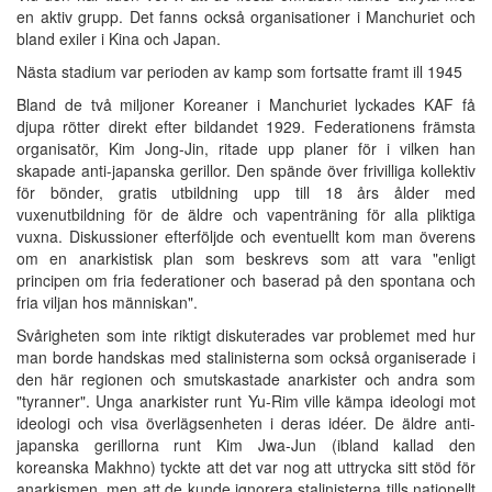
en aktiv grupp. Det fanns också organisationer i Manchuriet och
bland exiler i Kina och Japan.
Nästa stadium var perioden av kamp som fortsatte framt ill 1945
Bland de två miljoner Koreaner i Manchuriet lyckades KAF få
djupa rötter direkt efter bildandet 1929. Federationens främsta
organisatör, Kim Jong-Jin, ritade upp planer för i vilken han
skapade anti-japanska gerillor. Den spände över frivilliga kollektiv
för bönder, gratis utbildning upp till 18 års ålder med
vuxenutbildning för de äldre och vapenträning för alla pliktiga
vuxna. Diskussioner efterföljde och eventuellt kom man överens
om en anarkistisk plan som beskrevs som att vara "enligt
principen om fria federationer och baserad på den spontana och
fria viljan hos människan".
Svårigheten som inte riktigt diskuterades var problemet med hur
man borde handskas med stalinisterna som också organiserade i
den här regionen och smutskastade anarkister och andra som
"tyranner". Unga anarkister runt Yu-Rim ville kämpa ideologi mot
ideologi och visa överlägsenheten i deras idéer. De äldre anti-
japanska gerillorna runt Kim Jwa-Jun (ibland kallad den
koreanska Makhno) tyckte att det var nog att uttrycka sitt stöd för
anarkismen, men att de kunde ignorera stalinisterna tills nationellt