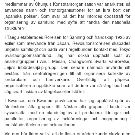
medlemmar av Chunju's Konstnärsorganisation var anarkister, så
användes namn och frontorganisationer för att lura bort den
japanska polisen. Som svar på det här infördes dödsstraff för
organisering av samfund med syfte att "ändra den nationella
strukturen".
I Taegu etablerades Rörelsen för Sanning och frändskap 1925 av
exiler som återvände från Japan. Revolutionsrörelsen skapades
ungefär samtidigt och båda var i regelbunden kontakt med Tokyo
Svartaungdomssamfund. Jag har också upptäckt spår av
anarkistgrupper i Anui, Mesan, Changwon's Svarta vänrörelse,
Jeju's inbördeshjälp-grupp. Den senare nämnda använde sitt
avstånd från centralregeringen till att organisera kollektiv av
jordbrukare och hantverkare. Överflödigt att påpeka,
organisatörerna upptäckte snart att de inte var så långt bort och
såg snart insidan av fängelseceller istället.
I Kwanseo och Kwanbul-provinserna har jag upptäckt spår av
åtminstone åtta grupper till. Nästan alla grupper i landet var
sysselsatta med en blandning av att producera tidningar och
pamfletter, organisering av fackföreningar och engagemang i
motståndsrörelsen mot ockupationen.
Vid den här tiden vet vi att de flesta områden kunde skryta med