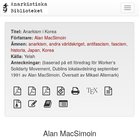
Toggl
navig
Titel:
Anarkism i Korea
Författare:
Alan MacSimoin
Ämnen:
anarkism
,
andra världskriget
,
antifascism
,
fascism
,
historia
,
Japan
,
Korea
Källa:
Yelah
Anteckningar:
(baserad på ett föredrag för Worker's
Solidarty Movement, Dublins lokalavdelning september
1991 av Alan MacSimoin. Översatt av Mikael Altemark)
plain
A4
Letter
EPUB
Fristående
XeLaTeX
plain
PDF
imposed
imposed
(för
HTML
källa
text
PDF
PDF
mobila
(utskriftsvänlig)
källa
Källfiler
Redigera
Lägg
Select
enheter)
med
denna
till
individual
bilagor
text
denna
parts
text
for
i
the
Alan MacSimoin
bokskaparen
bookbuilder