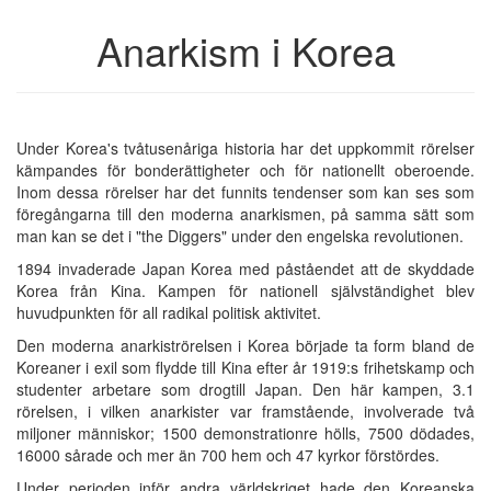
Anarkism i Korea
Under Korea's tvåtusenåriga historia har det uppkommit rörelser
kämpandes för bonderättigheter och för nationellt oberoende.
Inom dessa rörelser har det funnits tendenser som kan ses som
föregångarna till den moderna anarkismen, på samma sätt som
man kan se det i "the Diggers" under den engelska revolutionen.
1894 invaderade Japan Korea med påståendet att de skyddade
Korea från Kina. Kampen för nationell självständighet blev
huvudpunkten för all radikal politisk aktivitet.
Den moderna anarkiströrelsen i Korea började ta form bland de
Koreaner i exil som flydde till Kina efter år 1919:s frihetskamp och
studenter arbetare som drogtill Japan. Den här kampen, 3.1
rörelsen, i vilken anarkister var framstående, involverade två
miljoner människor; 1500 demonstrationre hölls, 7500 dödades,
16000 sårade och mer än 700 hem och 47 kyrkor förstördes.
Under perioden inför andra världskriget hade den Koreanska