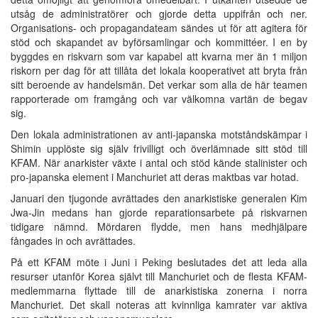
utsåg de administratörer och gjorde detta uppifrån och ner.
Organisations- och propagandateam sändes ut för att agitera för
stöd och skapandet av byförsamlingar och kommittéer. I en by
byggdes en riskvarn som var kapabel att kvarna mer än 1 miljon
riskorn per dag för att tillåta det lokala kooperativet att bryta från
sitt beroende av handelsmän. Det verkar som alla de här teamen
rapporterade om framgång och var välkomna vartän de begav
sig.
Den lokala administrationen av anti-japanska motståndskämpar i
Shimin upplöste sig själv frivilligt och överlämnade sitt stöd till
KFAM. När anarkister växte i antal och stöd kände stalinister och
pro-japanska element i Manchuriet att deras maktbas var hotad.
Januari den tjugonde avrättades den anarkistiske generalen Kim
Jwa-Jin medans han gjorde reparationsarbete på riskvarnen
tidigare nämnd. Mördaren flydde, men hans medhjälpare
fångades in och avrättades.
På ett KFAM möte i Juni i Peking beslutades det att leda alla
resurser utanför Korea självt till Manchuriet och de flesta KFAM-
medlemmarna flyttade till de anarkistiska zonerna i norra
Manchuriet. Det skall noteras att kvinnliga kamrater var aktiva