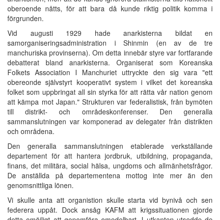
oberoende nåtts, för att bara då kunde riktig politik komma i
förgrunden.
Vid augusti 1929 hade anarkisterna bildat en
samorganiseringsadministration i Shinmin (en av de tre
manchuriska provinserna). Om detta innebär styre var fortfarande
debatterat bland anarkisterna. Organiserat som Koreanska
Folkets Association I Manchuriet uttryckte den sig vara "ett
obereonde självstyrt kooperativt system i vilket det koreanska
folket som uppbringat all sin styrka för att rätta vår nation genom
att kämpa mot Japan." Strukturen var federalistisk, från bymöten
till distrikt- och områdeskonferenser. Den generalla
sammanslutningen var komponerad av delegater från distrikten
och områdena.
Den generalla sammanslutningen etablerade verkställande
departement för att hantera jordbruk, utbildning, propaganda,
finans, det militära, social hälsa, ungdoms och allmänhetsfrågor.
De anställda på departementena mottog inte mer än den
genomsnittliga lönen.
Vi skulle anta att organistion skulle starta vid bynivå och sen
federera uppåt. Dock ansåg KAFM att krigssituationen gjorde
detta omöjligt att genomföra omedelbart. I utkanten utsedde de