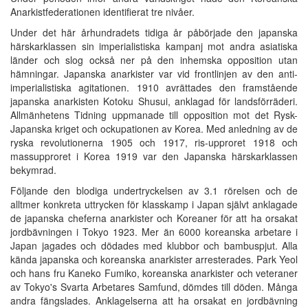
Anarkistfederationen identifierat tre nivåer.
Under det här århundradets tidiga år påbörjade den japanska
härskarklassen sin imperialistiska kampanj mot andra asiatiska
länder och slog också ner på den inhemska opposition utan
hämningar. Japanska anarkister var vid frontlinjen av den anti-
imperialistiska agitationen. 1910 avrättades den framstående
japanska anarkisten Kotoku Shusui, anklagad för landsförräderi.
Allmänhetens Tidning uppmanade till opposition mot det Rysk-
Japanska kriget och ockupationen av Korea. Med anledning av de
ryska revolutionerna 1905 och 1917, ris-upproret 1918 och
massupproret i Korea 1919 var den Japanska härskarklassen
bekymrad.
Följande den blodiga undertryckelsen av 3.1 rörelsen och de
alltmer konkreta uttrycken för klasskamp i Japan självt anklagade
de japanska cheferna anarkister och Koreaner för att ha orsakat
jordbävningen i Tokyo 1923. Mer än 6000 koreanska arbetare i
Japan jagades och dödades med klubbor och bambuspjut. Alla
kända japanska och koreanska anarkister arresterades. Park Yeol
och hans fru Kaneko Fumiko, koreanska anarkister och veteraner
av Tokyo's Svarta Arbetares Samfund, dömdes till döden. Många
andra fängslades. Anklagelserna att ha orsakat en jordbävning