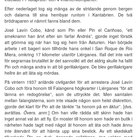
Efter nederlaget tog sig många av de stridande genom bergen
och dalarna till sina hembyar runtom i Kantabrien. De två
brödraparen vi nämnt fanns bland dem.
José Lavín Cobo, känd som Pin eller Pin el Cariñoso, ”ett
smeknamn han ärvt efter sin farfar Andrés”, gjorde inget försök
att gömma sig när han tog sig hem från Asturien. Han började
arbete i ett bageri som tillhörde hans onkel i San Roque de Río
Miera, omkring 17 kilometer utanför Liérganes. Ifall det inte varit
för segrarnas brutalitet är det sannolikt att det aldrig skulle ha fallit
Pin och många andra in att bli gerillakrigare. De blev gerillakrigare
hellre än att låta sig mördas.
På vintern 1937 anlände civilgardet för att arrestera José Lavín
Cobo och föra honom till Falangens högkvarter i Liérganes ”för att
lämna en redogörelse”, som de uttryckte det. Men samtalen
mellan falangisterna, som inte visade någon som helst diskretion,
gjorde det klart för Pin att de tänkte ”ta honom på en åktur”. [dvs.
avrättas.
Övers. anm
.] Om han ville rädda sitt skinn hade han
inget annat val än att fly. En moster till honom som hade en butik i
närheten hade tagit med något åt honom att äta och hade ännu
inte återvänt för att hämta upp sina bestick. Av ett skedskaft
tillverkade Pin en dyrk, öppnade celldörren, tog vakten med