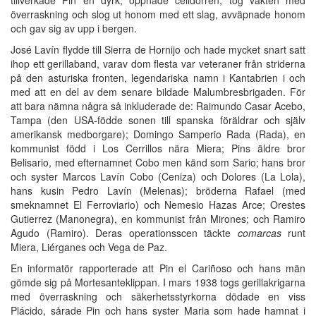
överraskning och slog ut honom med ett slag, avväpnade honom
och gav sig av upp i bergen.
José Lavín flydde till Sierra de Hornijo och hade mycket snart satt
ihop ett gerillaband, varav dom flesta var veteraner från striderna
på den asturiska fronten, legendariska namn i Kantabrien i och
med att en del av dem senare bildade Malumbresbrigaden. För
att bara nämna några så inkluderade de: Raimundo Casar Acebo,
Tampa (den USA-födde sonen till spanska föräldrar och själv
amerikansk medborgare); Domingo Samperio Rada (Rada), en
kommunist född i Los Cerrillos nära Miera; Pins äldre bror
Belisario, med efternamnet Cobo men känd som Sario; hans bror
och syster Marcos Lavín Cobo (Ceniza) och Dolores (La Lola),
hans kusin Pedro Lavín (Melenas); bröderna Rafael (med
smeknamnet El Ferroviario) och Nemesio Hazas Arce; Orestes
Gutierrez (Manonegra), en kommunist från Mirones; och Ramiro
Agudo (Ramiro). Deras operationsscen täckte
comarcas
runt
Miera, Liérganes och Vega de Paz.
En informatör rapporterade att Pin el Cariñoso och hans män
gömde sig på Mortesanteklippan. I mars 1938 togs gerillakrigarna
med överraskning och säkerhetsstyrkorna dödade en viss
Plácido, sårade Pin och hans syster Maria som hade hamnat i