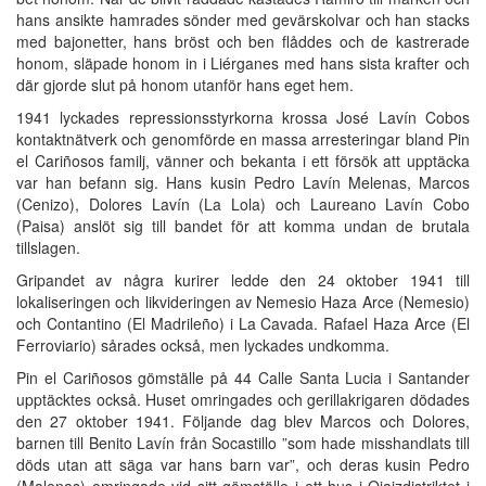
hans ansikte hamrades sönder med gevärskolvar och han stacks
med bajonetter, hans bröst och ben flåddes och de kastrerade
honom, släpade honom in i Liérganes med hans sista krafter och
där gjorde slut på honom utanför hans eget hem.
1941 lyckades repressionsstyrkorna krossa José Lavín Cobos
kontaktnätverk och genomförde en massa arresteringar bland Pin
el Cariñosos familj, vänner och bekanta i ett försök att upptäcka
var han befann sig. Hans kusin Pedro Lavín Melenas, Marcos
(Cenizo), Dolores Lavín (La Lola) och Laureano Lavín Cobo
(Paisa) anslöt sig till bandet för att komma undan de brutala
tillslagen.
Gripandet av några kurirer ledde den 24 oktober 1941 till
lokaliseringen och likvideringen av Nemesio Haza Arce (Nemesio)
och Contantino (El Madrileño) i La Cavada. Rafael Haza Arce (El
Ferroviario) sårades också, men lyckades undkomma.
Pin el Cariñosos gömställe på 44 Calle Santa Lucia i Santander
upptäcktes också. Huset omringades och gerillakrigaren dödades
den 27 oktober 1941. Följande dag blev Marcos och Dolores,
barnen till Benito Lavín från Socastillo ”som hade misshandlats till
döds utan att säga var hans barn var”, och deras kusin Pedro
(Malenas) omringade vid sitt gömställe i ett hus i Ojaizdistriktet i