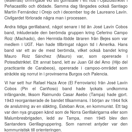
Peñacastillo och dödade. Samma dag fångades också Santiago
Martín Fernández i Orejo och i december tog de Laureano Lavín.
Civilgardet förlorade några man i processen.
Andra tidiga gerillaband, något senare i tid än José Lavín Cobos
band, inkluderade den berömda gruppen kring Ceferino Campo
Roiz (Machado), den Hermida-födde läraren från Bejes som var
medlem i UGT. Han hade tillbringat någon tid i Amerika. Hans
band var ett av de mest berömda, vilket också bandet kring
Mauro Roiz Sánchez (Mauro) var, som opererade i
Potesdistriktet. Ett annat band, lett av Juan Gil del Amo (Hijo del
practicante de Carabeos), opererade i campoo-området som
sträckte sig norrut in i provinserna Burgos och Palencia.
Vi har sett hur Rafael Haza Arce (El Ferroviario) från José Lavín
Cobos (Pin el Cariñoso) band hade lyckats undkomma
infångande, liksom Raimundo Casar Asebo (Tampa) hade gjort.
1943 reorganiserade de bandet tillsammans. I början av 1944 fick
de anslutning av en släkting, Esteban Arce, en kommunist. Ett tag
var den nya gruppen känd som de Norra Gerillakrigarna eller som
Malumbresbrigaden, ledd av Tampa, men 1945 blev den
Santanders Gerillagruppering. Som namnet antyder var den
kommunistisk till orienteringen.