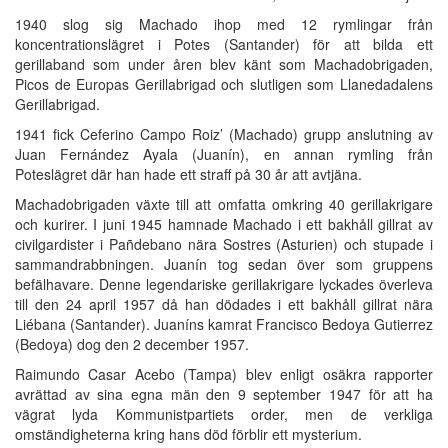
1940 slog sig Machado ihop med 12 rymlingar från
koncentrationslägret i Potes (Santander) för att bilda ett
gerillaband som under åren blev känt som Machadobrigaden,
Picos de Europas Gerillabrigad och slutligen som Llanedadalens
Gerillabrigad.
1941 fick Ceferino Campo Roiz’ (Machado) grupp anslutning av
Juan Fernández Ayala (Juanín), en annan rymling från
Poteslägret där han hade ett straff på 30 år att avtjäna.
Machadobrigaden växte till att omfatta omkring 40 gerillakrigare
och kurirer. I juni 1945 hamnade Machado i ett bakhåll gillrat av
civilgardister i Pañdebano nära Sostres (Asturien) och stupade i
sammandrabbningen. Juanín tog sedan över som gruppens
befälhavare. Denne legendariske gerillakrigare lyckades överleva
till den 24 april 1957 då han dödades i ett bakhåll gillrat nära
Liébana (Santander). Juaníns kamrat Francisco Bedoya Gutierrez
(Bedoya) dog den 2 december 1957.
Raimundo Casar Acebo (Tampa) blev enligt osäkra rapporter
avrättad av sina egna män den 9 september 1947 för att ha
vägrat lyda Kommunistpartiets order, men de verkliga
omständigheterna kring hans död förblir ett mysterium.