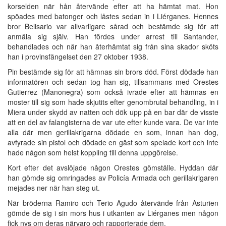
korselden när hån återvände efter att ha hämtat mat. Hon
spöades med batonger och låstes sedan in i Liérganes. Hennes
bror Belisario var allvarligare sårad och bestämde sig för att
anmäla sig själv. Han fördes under arrest till Santander,
behandlades och när han återhämtat sig från sina skador sköts
han i provinsfängelset den 27 oktober 1938.
Pin bestämde sig för att hämnas sin brors död. Först dödade han
informatören och sedan tog han sig, tillsammans med Orestes
Gutierrez (Manonegra) som också ivrade efter att hämnas en
moster till sig som hade skjutits efter genombrutal behandling, in i
Miera under skydd av natten och dök upp på en bar där de visste
att en del av falangisterna de var ute efter kunde vara. De var inte
alla där men gerillakrigarna dödade en som, innan han dog,
avfyrade sin pistol och dödade en gäst som spelade kort och inte
hade någon som helst koppling till denna uppgörelse.
Kort efter det avslöjade någon Orestes gömställe. Hyddan där
han gömde sig omringades av Policía Armada och gerillakrigaren
mejades ner när han steg ut.
När bröderna Ramiro och Terio Agudo återvände från Asturien
gömde de sig i sin mors hus i utkanten av Liérganes men någon
fick nys om deras närvaro och rapporterade dem.