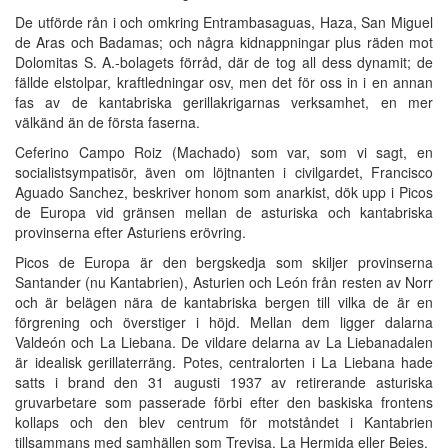
De utförde rån i och omkring Entrambasaguas, Haza, San Miguel
de Aras och Badamas; och några kidnappningar plus räden mot
Dolomitas S. A.-bolagets förråd, där de tog all dess dynamit; de
fällde elstolpar, kraftledningar osv, men det för oss in i en annan
fas av de kantabriska gerillakrigarnas verksamhet, en mer
välkänd än de första faserna.
Ceferino Campo Roiz (Machado) som var, som vi sagt, en
socialistsympatisör, även om löjtnanten i civilgardet, Francisco
Aguado Sanchez, beskriver honom som anarkist, dök upp i Picos
de Europa vid gränsen mellan de asturiska och kantabriska
provinserna efter Asturiens erövring.
Picos de Europa är den bergskedja som skiljer provinserna
Santander (nu Kantabrien), Asturien och León från resten av Norr
och är belägen nära de kantabriska bergen till vilka de är en
förgrening och överstiger i höjd. Mellan dem ligger dalarna
Valdeón och La Liebana. De vildare delarna av La Liebanadalen
är idealisk gerillaterräng. Potes, centralorten i La Liebana hade
satts i brand den 31 augusti 1937 av retirerande asturiska
gruvarbetare som passerade förbi efter den baskiska frontens
kollaps och den blev centrum för motståndet i Kantabrien
tillsammans med samhällen som Trevisa, La Hermida eller Bejes.