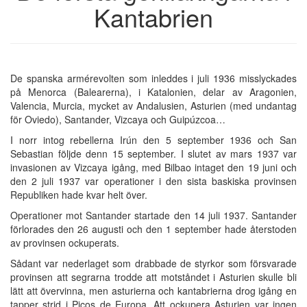
Kantabrien
De spanska armérevolten som inleddes i juli 1936 misslyckades
på Menorca (Balearerna), i Katalonien, delar av Aragonien,
Valencia, Murcia, mycket av Andalusien, Asturien (med undantag
för Oviedo), Santander, Vizcaya och Guipúzcoa…
I norr intog rebellerna Irún den 5 september 1936 och San
Sebastian följde denn 15 september. I slutet av mars 1937 var
invasionen av Vizcaya igång, med Bilbao intaget den 19 juni och
den 2 juli 1937 var operationer i den sista baskiska provinsen
Republiken hade kvar helt över.
Operationer mot Santander startade den 14 juli 1937. Santander
förlorades den 26 augusti och den 1 september hade återstoden
av provinsen ockuperats.
Sådant var nederlaget som drabbade de styrkor som försvarade
provinsen att segrarna trodde att motståndet i Asturien skulle bli
lätt att övervinna, men asturierna och kantabrierna drog igång en
tapper strid i Picos de Europa. Att ockupera Asturien var ingen