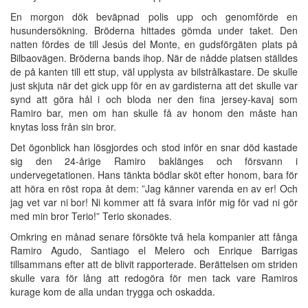
En morgon dök beväpnad polis upp och genomförde en
husundersökning. Bröderna hittades gömda under taket. Den
natten fördes de till Jesús del Monte, en gudsförgäten plats på
Bilbaovägen. Bröderna bands ihop. När de nådde platsen ställdes
de på kanten till ett stup, väl upplysta av bilstrålkastare. De skulle
just skjuta när det gick upp för en av gardisterna att det skulle var
synd att göra hål i och bloda ner den fina jersey-kavaj som
Ramiro bar, men om han skulle få av honom den måste han
knytas loss från sin bror.
Det ögonblick han lösgjordes och stod inför en snar död kastade
sig den 24-årige Ramiro baklänges och försvann i
undervegetationen. Hans tänkta bödlar sköt efter honom, bara för
att höra en röst ropa åt dem: ”Jag känner varenda en av er! Och
jag vet var ni bor! Ni kommer att få svara inför mig för vad ni gör
med min bror Terio!” Terio skonades.
Omkring en månad senare försökte två hela kompanier att fånga
Ramiro Agudo, Santiago el Melero och Enrique Barrigas
tillsammans efter att de blivit rapporterade. Berättelsen om striden
skulle vara för lång att redogöra för men tack vare Ramiros
kurage kom de alla undan trygga och oskadda.