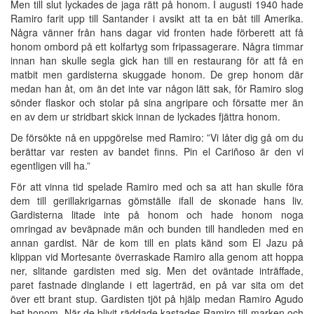
Men till slut lyckades de jaga rätt på honom. I augusti 1940 hade
Ramiro farit upp till Santander i avsikt att ta en båt till Amerika.
Några vänner från hans dagar vid fronten hade förberett att få
honom ombord på ett kolfartyg som fripassagerare. Några timmar
innan han skulle segla gick han till en restaurang för att få en
matbit men gardisterna skuggade honom. De grep honom där
medan han åt, om än det inte var någon lätt sak, för Ramiro slog
sönder flaskor och stolar på sina angripare och försatte mer än
en av dem ur stridbart skick innan de lyckades fjättra honom.
De försökte nå en uppgörelse med Ramiro: ”Vi låter dig gå om du
berättar var resten av bandet finns. Pin el Cariñoso är den vi
egentligen vill ha.”
För att vinna tid spelade Ramiro med och sa att han skulle föra
dem till gerillakrigarnas gömställe ifall de skonade hans liv.
Gardisterna litade inte på honom och hade honom noga
omringad av beväpnade män och bunden till handleden med en
annan gardist. När de kom till en plats känd som El Jazu på
klippan vid Mortesante överraskade Ramiro alla genom att hoppa
ner, slitande gardisten med sig. Men det oväntade inträffade,
paret fastnade dinglande i ett lagerträd, en på var sita om det
över ett brant stup. Gardisten tjöt på hjälp medan Ramiro Agudo
bet honom. När de blivit räddade kastades Ramiro till marken och