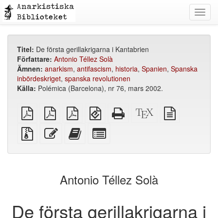
Toggl
navig
Titel:
De första gerillakrigarna i Kantabrien
Författare:
Antonio Téllez Solà
Ämnen:
anarkism
,
antifascism
,
historia
,
Spanien
,
Spanska
inbördeskriget
,
spanska revolutionen
Källa:
Polémica (Barcelona), nr 76, mars 2002.
plain
A4
Letter
EPUB
Fristående
XeLaTeX
plain
PDF
imposed
imposed
(för
HTML
källa
text
PDF
PDF
mobila
(utskriftsvänlig)
källa
Källfiler
Redigera
Lägg
Select
enheter)
med
denna
till
individual
bilagor
text
denna
parts
text
for
i
the
Antonio Téllez Solà
bokskaparen
bookbuilder
De första gerillakrigarna i