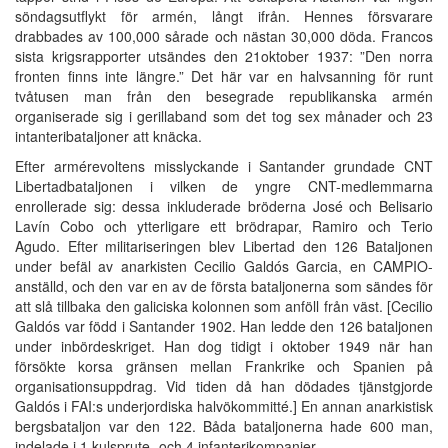
söndagsutflykt för armén, långt ifrån. Hennes försvarare
drabbades av 100,000 sårade och nästan 30,000 döda. Francos
sista krigsrapporter utsändes den 21oktober 1937: ”Den norra
fronten finns inte längre.” Det här var en halvsanning för runt
tvåtusen man från den besegrade republikanska armén
organiserade sig i gerillaband som det tog sex månader och 23
intanteribataljoner att knäcka.
Efter armérevoltens misslyckande i Santander grundade CNT
Libertadbataljonen i vilken de yngre CNT-medlemmarna
enrollerade sig: dessa inkluderade bröderna José och Belisario
Lavín Cobo och ytterligare ett brödrapar, Ramiro och Terio
Agudo. Efter militariseringen blev Libertad den 126 Bataljonen
under befäl av anarkisten Cecilio Galdós Garcia, en CAMPIO-
anställd, och den var en av de första bataljonerna som sändes för
att slå tillbaka den galiciska kolonnen som anföll från väst. [Cecilio
Galdós var född i Santander 1902. Han ledde den 126 bataljonen
under inbördeskriget. Han dog tidigt i oktober 1949 när han
försökte korsa gränsen mellan Frankrike och Spanien på
organisationsuppdrag. Vid tiden då han dödades tjänstgjorde
Galdós i FAI:s underjordiska halvökommitté.] En annan anarkistisk
bergsbataljon var den 122. Båda bataljonerna hade 600 man,
indelade i 1 kulsprute- och 4 infanterikompanier.