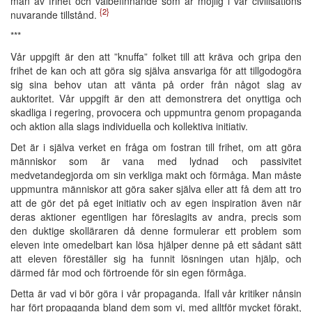
mån av frihet och välbefinnande som är möjlig i vår civilisations
{2}
nuvarande tillstånd.
***
Vår uppgift är den att ”knuffa” folket till att kräva och gripa den
frihet de kan och att göra sig själva ansvariga för att tillgodogöra
sig sina behov utan att vänta på order från något slag av
auktoritet. Vår uppgift är den att demonstrera det onyttiga och
skadliga i regering, provocera och uppmuntra genom propaganda
och aktion alla slags individuella och kollektiva initiativ.
Det är i själva verket en fråga om fostran till frihet, om att göra
människor som är vana med lydnad och passivitet
medvetandegjorda om sin verkliga makt och förmåga. Man måste
uppmuntra människor att göra saker själva eller att få dem att tro
att de gör det på eget initiativ och av egen inspiration även när
deras aktioner egentligen har föreslagits av andra, precis som
den duktige skolläraren då denne formulerar ett problem som
eleven inte omedelbart kan lösa hjälper denne på ett sådant sätt
att eleven föreställer sig ha funnit lösningen utan hjälp, och
därmed får mod och förtroende för sin egen förmåga.
Detta är vad vi bör göra i vår propaganda. Ifall vår kritiker nånsin
har fört propaganda bland dem som vi, med alltför mycket förakt,