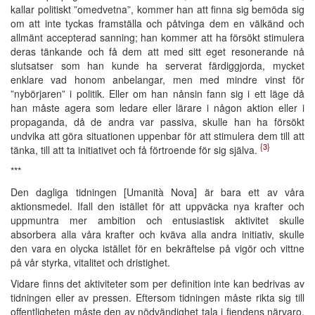
kallar politiskt ”omedvetna”, kommer han att finna sig bemöda sig
om att inte tyckas framställa och påtvinga dem en välkänd och
allmänt accepterad sanning; han kommer att ha försökt stimulera
deras tänkande och få dem att med sitt eget resonerande nå
slutsatser som han kunde ha serverat färdiggjorda, mycket
enklare vad honom anbelangar, men med mindre vinst för
”nybörjaren” i politik. Eller om han nånsin fann sig i ett läge då
han måste agera som ledare eller lärare i någon aktion eller i
propaganda, då de andra var passiva, skulle han ha försökt
undvika att göra situationen uppenbar för att stimulera dem till att
{3}
tänka, till att ta initiativet och få förtroende för sig själva.
***
Den dagliga tidningen [Umanità Nova] är bara ett av våra
aktionsmedel. Ifall den istället för att uppväcka nya krafter och
uppmuntra mer ambition och entusiastisk aktivitet skulle
absorbera alla våra krafter och kväva alla andra initiativ, skulle
den vara en olycka istället för en bekräftelse på vigör och vittne
på vår styrka, vitalitet och dristighet.
Vidare finns det aktiviteter som per definition inte kan bedrivas av
tidningen eller av pressen. Eftersom tidningen måste rikta sig till
offentligheten måste den av nödvändighet tala i fiendens närvaro,