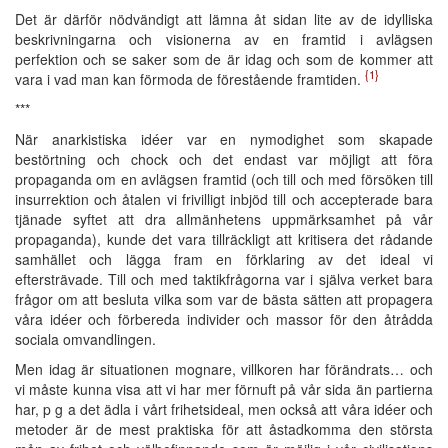
Det är därför nödvändigt att lämna åt sidan lite av de idylliska
beskrivningarna och visionerna av en framtid i avlägsen
perfektion och se saker som de är idag och som de kommer att
{1}
vara i vad man kan förmoda de förestående framtiden.
***
När anarkistiska idéer var en nymodighet som skapade
bestörtning och chock och det endast var möjligt att föra
propaganda om en avlägsen framtid (och till och med försöken till
insurrektion och åtalen vi frivilligt inbjöd till och accepterade bara
tjänade syftet att dra allmänhetens uppmärksamhet på vår
propaganda), kunde det vara tillräckligt att kritisera det rådande
samhället och lägga fram en förklaring av det ideal vi
eftersträvade. Till och med taktikfrågorna var i själva verket bara
frågor om att besluta vilka som var de bästa sätten att propagera
våra idéer och förbereda individer och massor för den åtrådda
sociala omvandlingen.
Men idag är situationen mognare, villkoren har förändrats… och
vi måste kunna visa att vi har mer förnuft på vår sida än partierna
har, p g a det ädla i vårt frihetsideal, men också att våra idéer och
metoder är de mest praktiska för att åstadkomma den största