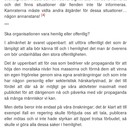
och det finns situationer där fienden inte får informeras.
Kamraterna måste vidta andra åtgärder för dessa situationer…
{4}
någon annanstans!
***
Ska organisationen vara hemlig eller offentlig?
I allmänhet är svaret uppenbart: att utföra offentligt det som är
lämpligt att alla bör känna till och i hemlighet det man är överens
om bör undanhållas den stora offentligheten.
Det är uppenbart att för oss som bedriver vår propaganda för att
höja den moraliska nivån hos massorna och förmå dem att vinna
sin egen frigörelse genom sina egna ansträngningar och som inte
har någon personlig eller sekteristisk härskarlystnad, är det till
fördel att där så är möjligt ge våra aktiviteter maximalt med
publicitet för att därigenom nå och påverka med vår propaganda
så många människor vi kan.
Men detta beror inte endast på våra önskningar; det är klart att till
exempel ifall en regering skulle förbjuda oss att tala, publicera
eller mötas och vi inte hade styrkan att öppet trotsa förbudet, så
skulle vi göra alla dessa saker i hemlighet.