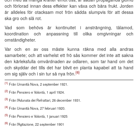
och förlorad innan dess effekter kan växa och bära frukt. Jorden
är alldeles för otacksam mot frön sådda slumpvis för att dessa
ska gro och slå rot.
Vad som behövs är kontinuitet i ansträngning, tålamod,
koordination och anpassning till olika omgivningar och
omständigheter.
Var och en av oss måste kunna räkna med alla andras
samarbete; och att varhelst ett frö sås kommer det inte att sakna
den kärleksfulla omvårdnaden av odlaren, som tar hand om det
och skyddar det tills det har blivit en planta kapabel att ta hand
{6}
om sig själv och i sin tur så nya frön.
{1}
Från Umanità Nova, 2 september 1921.
{2}
Från Pensiero e Volontà, 1 april 1924.
{3}
Från l’Adunata dei Refrattari, 26 december 1931.
{4}
Från Umanità Nova, 27 februari 1920.
{5}
Från Pensiero e Volontà, 1 januari 1925
{6}
Från l’Agitazione, 22 september 1901