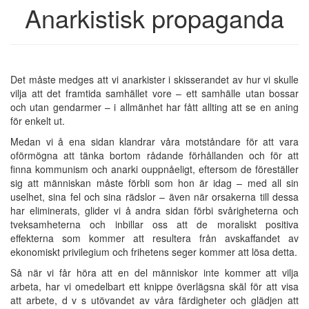
Anarkistisk propaganda
Det måste medges att vi anarkister i skisserandet av hur vi skulle
vilja att det framtida samhället vore – ett samhälle utan bossar
och utan gendarmer – i allmänhet har fått allting att se en aning
för enkelt ut.
Medan vi å ena sidan klandrar våra motståndare för att vara
oförmögna att tänka bortom rådande förhållanden och för att
finna kommunism och anarki ouppnåeligt, eftersom de föreställer
sig att människan måste förbli som hon är idag – med all sin
uselhet, sina fel och sina rädslor – även när orsakerna till dessa
har eliminerats, glider vi å andra sidan förbi svårigheterna och
tveksamheterna och inbillar oss att de moraliskt positiva
effekterna som kommer att resultera från avskaffandet av
ekonomiskt privilegium och frihetens seger kommer att lösa detta.
Så när vi får höra att en del människor inte kommer att vilja
arbeta, har vi omedelbart ett knippe överlägsna skäl för att visa
att arbete, d v s utövandet av våra färdigheter och glädjen att