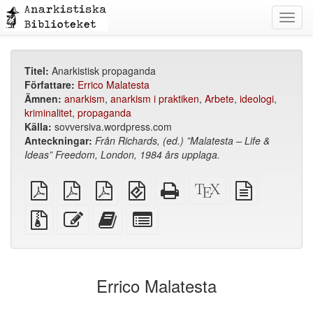
Toggl
navig
Titel:
Anarkistisk propaganda
Författare:
Errico Malatesta
Ämnen:
anarkism
,
anarkism i praktiken
,
Arbete
,
ideologi
,
kriminalitet
,
propaganda
Källa:
sovversiva.wordpress.com
Anteckningar:
Från Richards, (ed.) ”Malatesta – Life &
Ideas” Freedom, London, 1984 års upplaga.
plain
A4
Letter
EPUB
Fristående
XeLaTeX
plain
PDF
imposed
imposed
(för
HTML
källa
text
PDF
PDF
mobila
(utskriftsvänlig)
källa
Källfiler
Redigera
Lägg
Select
enheter)
med
denna
till
individual
bilagor
text
denna
parts
text
for
i
the
Errico Malatesta
bokskaparen
bookbuilder