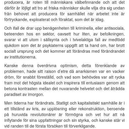
producera, är roten till människans välbefinnande och att det
därför är löjligt att tro at friska människor skulle vilja dra sig undan
från behovet att producera för samhället när arbetet inte är
förtryckande, exploaterat och föraktat, som det är idag.
Och ifall de drar upp benägenheten till kriminella, eller antisociala,
beteenden hos en sektor, oavsett hur liten, av befolkningen,
svarar vi att utom i sällsynta och i tvivelaktiga fall av medfödd
sjukdom som det är psykiaterns uppgift att ta hand om, har brott
socialt ursprung och det kommer att förändras med förändrandet
av institutionerna.
Kanske denna överdrivna optimism, detta förenklande av
problemen, hade sitt raison d’etre då anarkismen var en vacker
dröm, för snabbt föreställd, och vad som behövdes var att rycka
fram mot det högsta idealet och inspirera till entusiasm genom att
betona kontrasten mellan det nuvarande helvetet och det åtrådda
paradiset av imorgon.
Men tiderna har förändrats. Statligt och kapitalistiskt samhälle är i
ett tillstånd av kris, av upplösning eller rekonstruktion, beroende
på huruvida revolutionärer är förmögna och vet hur att nå
inflytande för sina uppfattningar och sin styrka, och kanske står vi
vid randen till de första försöken till förverkligande.