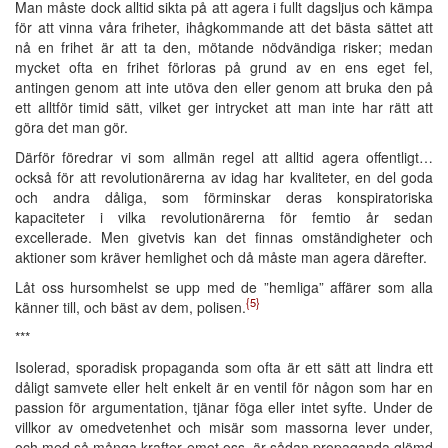
Man måste dock alltid sikta på att agera i fullt dagsljus och kämpa
för att vinna våra friheter, ihågkommande att det bästa sättet att
nå en frihet är att ta den, mötande nödvändiga risker; medan
mycket ofta en frihet förloras på grund av en ens eget fel,
antingen genom att inte utöva den eller genom att bruka den på
ett alltför timid sätt, vilket ger intrycket att man inte har rätt att
göra det man gör.
Därför föredrar vi som allmän regel att alltid agera offentligt…
också för att revolutionärerna av idag har kvaliteter, en del goda
och andra dåliga, som förminskar deras konspiratoriska
kapaciteter i vilka revolutionärerna för femtio år sedan
excellerade. Men givetvis kan det finnas omständigheter och
aktioner som kräver hemlighet och då måste man agera därefter.
Låt oss hursomhelst se upp med de ”hemliga” affärer som alla
{5}
känner till, och bäst av dem, polisen.
***
Isolerad, sporadisk propaganda som ofta är ett sätt att lindra ett
dåligt samvete eller helt enkelt är en ventil för någon som har en
passion för argumentation, tjänar föga eller intet syfte. Under de
villkor av omedvetenhet och misär som massorna lever under,
och med så många krafter emot oss, är sådan propaganda glömd