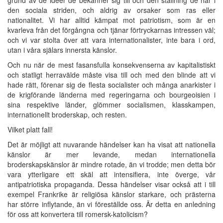
den sociala striden, och aldrig av orsaker som ras eller
nationalitet. Vi har alltid kämpat mot patriotism, som är en
kvarleva från det förgångna och tjänar förtryckarnas intressen väl;
och vi var stolta över att vara internationalister, inte bara i ord,
utan i våra själars innersta känslor.
Och nu när de mest fasansfulla konsekvenserna av kapitalistiskt
och statligt herravälde måste visa till och med den blinde att vi
hade rätt, förenar sig de flesta socialister och många anarkister i
de krigförande länderna med regeringarna och bourgeoisien i
sina respektive länder, glömmer socialismen, klasskampen,
internationellt broderskap, och resten.
Vilket platt fall!
Det är möjligt att nuvarande händelser kan ha visat att nationella
känslor är mer levande, medan internationella
broderskapskänslor är mindre rotade, än vi trodde; men detta bör
vara ytterligare ett skäl att intensifiera, inte överge, vår
antipatriotiska propaganda. Dessa händelser visar också att i till
exempel Frankrike är religiösa känslor starkare, och prästerna
har större inflytande, än vi föreställde oss. Är detta en anledning
för oss att konvertera till romersk-katolicism?