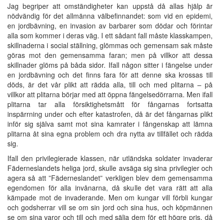
Jag begriper att omständigheter kan uppstå då allas hjälp är
nödvändig för det allmänna välbefinnandet: som vid en epidemi,
en jordbävning, en invasion av barbarer som dödar och förintar
alla som kommer i deras väg. I ett sådant fall måste klasskampen,
skillnaderna i social ställning, glömmas och gemensam sak måste
göras mot den gemensamma faran; men på villkor att dessa
skillnader glöms på båda sidor. Ifall någon sitter i fängelse under
en jordbävning och det finns fara för att denne ska krossas till
döds, är det vår plikt att rädda alla, till och med plitarna – på
villkor att plitarna börjar med att öppna fängelsedörrarna. Men ifall
plitarna tar alla försiktighetsmått för fångarnas fortsatta
inspärrning under och efter katastrofen, då är det fångarnas plikt
inför sig själva samt mot sina kamrater i fångenskap att lämna
plitarna åt sina egna problem och dra nytta av tillfället och rädda
sig.
Ifall den privilegierade klassen, när utländska soldater invaderar
Fäderneslandets heliga jord, skulle avsäga sig sina privilegier och
agera så att ”Fäderneslandet” verkligen blev dem gemensamma
egendomen för alla invånarna, då skulle det vara rätt att alla
kämpade mot de invaderande. Men om kungar vill förbli kungar
och godsherrar vill se om sin jord och sina hus, och köpmännen
se om sina varor och till och med sälja dem för ett högre pris, då