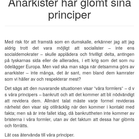
Anarkister har glömt sina
principer
Med risk för att framstå som en dumskalle, erkänner jag att jag
aldrig trott det vara möjligt att socialister – inte ens
socialdemokrater – skulle applådera och frivilligt delta, antingen
på tyskarnas sida eller de allierades, i ett krig som det som nu
ödelägger Europa. Men vad ska man säga när detsamma görs av
anarkister – inte många, det är sant, men bland dem kamrater
som vi håller av och respekterar mest?
Det sägs att den nuvarande situationen visar ”våra formlers” – d v
s våra principers – bankrutt och att det kommer att bli nödvändigt
att revidera dem. Allmänt talat måste varje formel revideras
närhelst den visar sig otillräcklig när den kommer i kontakt med
fakta; men så är inte fallet idag, då bankruttheten inte kommer av
bristerna i våra formler, utan av det faktum att dessa har glömts
och förråtts.
Låt oss återvända till våra principer.