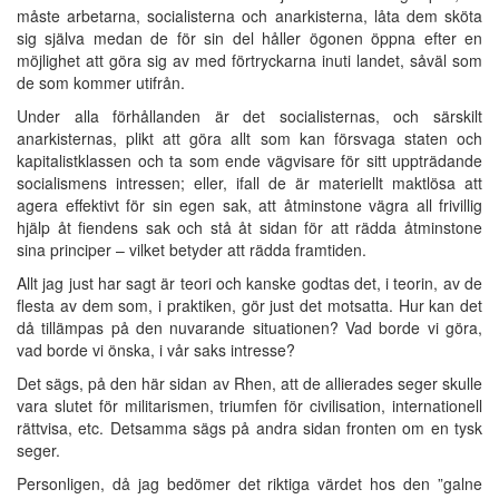
måste arbetarna, socialisterna och anarkisterna, låta dem sköta
sig själva medan de för sin del håller ögonen öppna efter en
möjlighet att göra sig av med förtryckarna inuti landet, såväl som
de som kommer utifrån.
Under alla förhållanden är det socialisternas, och särskilt
anarkisternas, plikt att göra allt som kan försvaga staten och
kapitalistklassen och ta som ende vägvisare för sitt uppträdande
socialismens intressen; eller, ifall de är materiellt maktlösa att
agera effektivt för sin egen sak, att åtminstone vägra all frivillig
hjälp åt fiendens sak och stå åt sidan för att rädda åtminstone
sina principer – vilket betyder att rädda framtiden.
Allt jag just har sagt är teori och kanske godtas det, i teorin, av de
flesta av dem som, i praktiken, gör just det motsatta. Hur kan det
då tillämpas på den nuvarande situationen? Vad borde vi göra,
vad borde vi önska, i vår saks intresse?
Det sägs, på den här sidan av Rhen, att de allierades seger skulle
vara slutet för militarismen, triumfen för civilisation, internationell
rättvisa, etc. Detsamma sägs på andra sidan fronten om en tysk
seger.
Personligen, då jag bedömer det riktiga värdet hos den ”galne