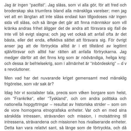
Jag är ingen ”pacifist”. Jag slåss, som vi alla gör, för att fred och
broderskap ska triumfera bland alla mänskliga varelser; men jag
vet att en längtan att inte slåss endast kan tillgodoses när ingen
sida vill slåss, och så länge det går att finna människor som vill
kränka andras frihet åligger det de andra att försvara sig ifall de
inte vill bli evigt slagna; och jag vet också att anfall ofta är det
bästa, eller det enda, effektiva sättet att försvara sig. För övrigt
anser jag att de förtryckta alltid är i ett tillstånd av legitimt
självförsvar och alltid har rätten att anfalla förtryckarna. Jag
medger därför att det finns krig som är nödvändiga, heliga krig:
och dessa är befrielsekrig, som i allmänhet är ”inbördeskrig” – d v
s revolutioner.
Men vad har det nuvarande kriget gemensamt med mänsklig
frigörelse, som vår sak är?
Idag hör vi socialister tala, precis som vilken borgare som helst,
om ”Frankrike”, eller ”Tyskland”, och om andra politiska och
nationella hopgyttringar – resultat av historiska strider – som om
de vore homogena etnografiska enheter. Var och en med sina
särskilda intressen, strävanden och mission, i motsättning till
intressena, strävandena och missionen hos rivaliserande enheter.
Detta kan vara relativt sant, så länge som de förtryckta, och då