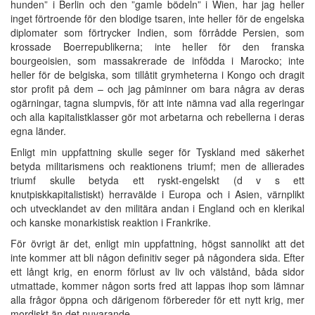
hunden” i Berlin och den ”gamle bödeln” i Wien, har jag heller
inget förtroende för den blodige tsaren, inte heller för de engelska
diplomater som förtrycker Indien, som förrådde Persien, som
krossade Boerrepublikerna; inte heller för den franska
bourgeoisien, som massakrerade de infödda i Marocko; inte
heller för de belgiska, som tillåtit grymheterna i Kongo och dragit
stor profit på dem – och jag påminner om bara några av deras
ogärningar, tagna slumpvis, för att inte nämna vad alla regeringar
och alla kapitalistklasser gör mot arbetarna och rebellerna i deras
egna länder.
Enligt min uppfattning skulle seger för Tyskland med säkerhet
betyda militarismens och reaktionens triumf; men de allierades
triumf skulle betyda ett ryskt-engelskt (d v s ett
knutpiskkapitalistiskt) herravälde i Europa och i Asien, värnplikt
och utvecklandet av den militära andan i England och en klerikal
och kanske monarkistisk reaktion i Frankrike.
För övrigt är det, enligt min uppfattning, högst sannolikt att det
inte kommer att bli någon definitiv seger på någondera sida. Efter
ett långt krig, en enorm förlust av liv och välstånd, båda sidor
utmattade, kommer någon sorts fred att lappas ihop som lämnar
alla frågor öppna och därigenom förbereder för ett nytt krig, mer
mordiskt än det nuvarande.