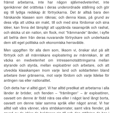
främst arbetarna, inte har någon självmedvetenhet, inte
igenkänner det orättvisa i deras underordnade ställning och gör
sig till lydiga redskap åt förtryckarna. Det är alltså bara den
härskande klassen som räknas; och denna klass, på grund av
dess vilja att utöka sin makt, till och med sina fördomar och sina
idéer, kan finna det lämpligt att upptända rasanspråk och rashat,
och skicka ut sin nation, sin flock, mot ”främmande” länder, i syfte
att befria dem från deras nuvarande förtryckare och underkasta
dem sitt eget politiska och ekonomiska herravälde.
Men uppgiften för alla dem som, liksom vi, önskar slut på allt
förtryck och all människans exploatering av människan, är att
väcka en medvetenhet om intressemotsättningarna mellan
styrande och styrda, mellan exploatörer och arbetare, och att
utveckla klasskampen inom varje land och solidariteten bland
arbetare över gränserna, mot varje fördom och varje lidelse för
antingen ras eller nationalitet.
Och detta har vi alltid gjort. Vi har alltid predikat att arbetarna i alla
länder är bröder, och fienden – ”främlingen” – är exploatören,
oavsett om denne är född nära oss eller i något land långt borta,
oavsett om denne talar samma språk eller något annat. Vi har
alltid valt våra vänner, våra stridskamrater, samt våra fiender, på
grund av de idéer de bekänner sig till och den ställning de har i