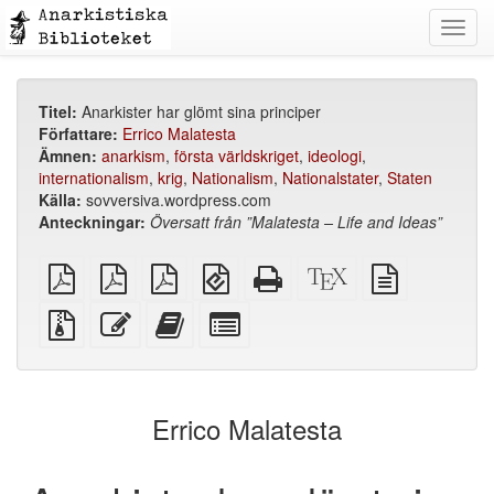
Toggl
navig
Titel:
Anarkister har glömt sina principer
Författare:
Errico Malatesta
Ämnen:
anarkism
,
första världskriget
,
ideologi
,
internationalism
,
krig
,
Nationalism
,
Nationalstater
,
Staten
Källa:
sovversiva.wordpress.com
Anteckningar:
Översatt från ”Malatesta – Life and Ideas”
plain
A4
Letter
EPUB
Fristående
XeLaTeX
plain
PDF
imposed
imposed
(för
HTML
källa
text
PDF
PDF
mobila
(utskriftsvänlig)
källa
Källfiler
Redigera
Lägg
Select
enheter)
med
denna
till
individual
bilagor
text
denna
parts
text
for
i
the
Errico Malatesta
bokskaparen
bookbuilder