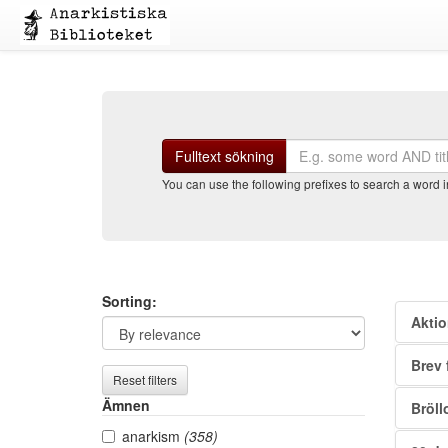
Sök
Fulltext sökning
You can use the following prefixes to search a word in 
Search
Sea
Sorting:
Aktio
filters
resu
Brev 
Reset filters
Ämnen
Bröll
anarkism
(358)