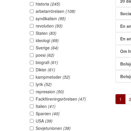
20 da
historia
(245)
arbetarrörelsen
(108)
Socia
syndikalism
(95)
revolution
(93)
En an
Staten
(83)
En an
ideologi
(69)
Sverige
(64)
Om fr
poesi
(62)
biografi
(61)
Bolsj
Dikter
(61)
Bolsj
kampmetoder
(52)
lyrik
(52)
repression
(50)
Fackföreningsrörelsen
(47)
1
Italien
(41)
Spanien
(40)
USA
(39)
Sovjetunionen
(38)