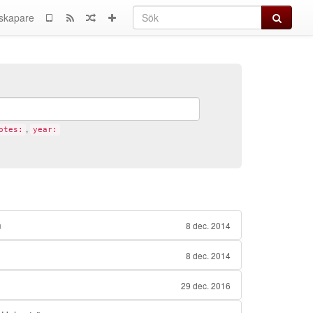
Sök
skapare
,
otes:
year:
m
8 dec. 2014
8 dec. 2014
29 dec. 2016