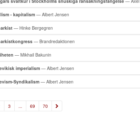
gars svältkur i Stockholms snuskiga ransakningsfängelse
— Axel
lism - kapitalism
— Albert Jensen
arkist
— Hinke Bergegren
arkistkongress
— Brandredaktionen
iheten
— Mikhail Bakunin
evikisk imperialism
— Albert Jensen
evism-Syndikalism
— Albert Jensen
»
2
3
...
69
70