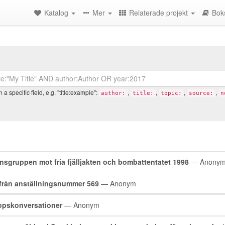
Katalog
Mer
Relaterade projekt
Bok
a specific field, e.g. "title:example":
,
,
,
,
author:
title:
topic:
source:
n
rch
nsgruppen mot fria fjälljakten och bombattentatet 1998
— Anony
lts
från anställningsnummer 569
— Anonym
opskonversationer
— Anonym