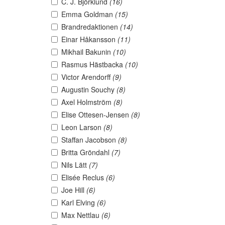
C. J. Björklund
(16)
Emma Goldman
(15)
Brandredaktionen
(14)
Einar Håkansson
(11)
Mikhail Bakunin
(10)
Rasmus Hästbacka
(10)
Victor Arendorff
(9)
Augustin Souchy
(8)
Axel Holmström
(8)
Elise Ottesen-Jensen
(8)
Leon Larson
(8)
Staffan Jacobson
(8)
Britta Gröndahl
(7)
Nils Lätt
(7)
Elisée Reclus
(6)
Joe Hill
(6)
Karl Elving
(6)
Max Nettlau
(6)