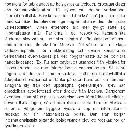
högskola för utbildandet av bolsjevikiska teologer, propagandister
och yrkesrevolutionärer. Till synes var denna verksamhet
internationalistisk. Kanske var den det också i början, men efter
hand som tiden led blev den ingenting annat än ett led i den ryska
utrikespolitiken, vilken efterhand allt mer tydligt satte sig
imperialistiska mål. Partierna i de respektive kapitalistiska
länderna blev varken mer eller mindre än "femtekolonner" som
underordnades direktiv från Moskva. Det växte fram ett slags
världskonspiration för makterövring och denna konspirativa
verksamhet övervakades på det noggrannaste av de politiska
handelsresande (Ex. R.) som oavbrutet utsändes från Moskva för
inspekterandet av den internationella verksamheten. Så snart
någon ledande kraft inom respektive nationella bolsjevikfilialer
ådagalade benägenhet att tänka på egen hand och en hårsmån
avlägsna sig från den uppdragna "generallinjen", blev han
omedelbart avpolletterad efter direktiv från Moskva. Därigenom
övervann man ständigt alla avvikelser och förmådde att effektivt
bevara likriktningen, så att man överallt verkade efter Moskvas
schema. Härigenom byggde Ryssland upp ett internationellt
redskap för sin nationalistiska politik. Den från början
internationalistiskt siktande bolsjevismen blev ett redskap för en
rysk imperialism.