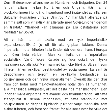
Den 19 december allians mellan Rumänien och Bulgarien. Den 24
januari allians mellan Rumänien och Ungern. Här har vi
blockbildningen i full gång. I samband med ingåendet av alliansen
Bulgarien-Rumänien yttrade Dimitrov: "Vi har blivit allierade på
samma sätt som vi faktiskt är allierade med Sovjetunionen genom
en traktat." Yttrandet kan tillämpas på alla öststaterna som
"befriats" av Sovjet.
Att vi här har att skaffa med en rysk imperialistisk
expansionspolitik är ju ett för alla gripbart faktum. Denna
imperialism hotar friheten i alla länder där den drar fram, i Europa
och över hela världen. Man kan kalla denna imperialism
socialistisk. Varför icke? Kallade sig icke också den tyska
nazismen socialistisk? Men namnet kan icke förvilla. Så sant som
friheten är en oskiljbar beståndsdel av socialismen lika sant är
despotismen och terrorn en oskiljaktig beståndsdel av
bolsjevismen och den ryska imperialismen. Överallt där den drar
fram och hotar med maktövertagande hotar den all humanitet,
alla mänskliga rättigheter, allt det bästa hos mänskligheten. Den
innebär mänsklighetens förslavande och tyranniserande. Att fatta
ståndpunkt till denna imperialism, att fatta ståndpunkt mot
bolsjevismen är dagens bjudande plikt för varje människa som
älskar friheten, och först och främst för alla socialister för vilka det