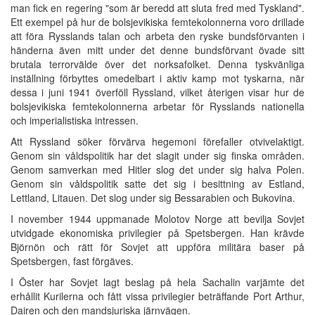
man fick en regering "som är beredd att sluta fred med Tyskland".
Ett exempel på hur de bolsjevikiska femtekolonnerna voro drillade
att föra Rysslands talan och arbeta den ryske bundsförvanten i
händerna även mitt under det denne bundsförvant övade sitt
brutala terrorvälde över det norksafolket. Denna tyskvänliga
inställning förbyttes omedelbart i aktiv kamp mot tyskarna, när
dessa i juni 1941 överföll Ryssland, vilket återigen visar hur de
bolsjevikiska femtekolonnerna arbetar för Rysslands nationella
och imperialistiska intressen.
Att Ryssland söker förvärva hegemoni förefaller otvivelaktigt.
Genom sin våldspolitik har det slagit under sig finska områden.
Genom samverkan med Hitler slog det under sig halva Polen.
Genom sin våldspolitik satte det sig i besittning av Estland,
Lettland, Litauen. Det slog under sig Bessarabien och Bukovina.
I november 1944 uppmanade Molotov Norge att bevilja Sovjet
utvidgade ekonomiska privilegier på Spetsbergen. Han krävde
Björnön och rätt för Sovjet att uppföra militära baser på
Spetsbergen, fast förgäves.
I Öster har Sovjet lagt beslag på hela Sachalin varjämte det
erhållit Kurilerna och fått vissa privilegier beträffande Port Arthur,
Dairen och den mandsjuriska järnvägen.