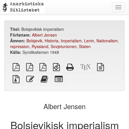
Toggl
navig
Titel:
Bolsjevikisk imperialism
Författare:
Albert Jensen
Ämnen:
Bolsjevik
,
Historia
,
Imperialism
,
Lenin
,
Nationalism
,
repression
,
Ryssland
,
Sovjetunionen
,
Staten
Källa:
Syndikalismen 1948
plain
A4
Letter
EPUB
Fristående
XeLaTeX
plain
PDF
imposed
imposed
(för
HTML
källa
text
PDF
PDF
mobila
(utskriftsvänlig)
källa
Källfiler
Redigera
Lägg
Select
enheter)
med
denna
till
individual
bilagor
text
denna
parts
text
for
i
the
Albert Jensen
bokskaparen
bookbuilder
Bolsjevikisk imperialism