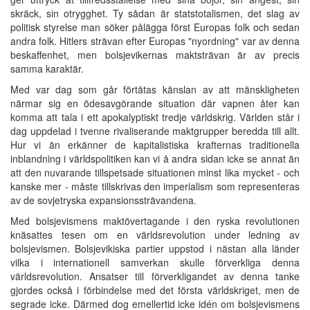
skräck, sin otrygghet. Ty sådan är statstotalismen, det slag av
politisk styrelse man söker pålägga först Europas folk och sedan
andra folk. Hitlers strävan efter Europas "nyordning" var av denna
beskaffenhet, men bolsjevikernas maktsträvan är av precis
samma karaktär.
Med var dag som går förtätas känslan av att mänskligheten
närmar sig en ödesavgörande situation där vapnen åter kan
komma att tala i ett apokalyptiskt tredje världskrig. Världen står i
dag uppdelad i tvenne rivaliserande maktgrupper beredda till allt.
Hur vi än erkänner de kapitalistiska krafternas traditionella
inblandning i världspolitiken kan vi å andra sidan icke se annat än
att den nuvarande tillspetsade situationen minst lika mycket - och
kanske mer - måste tillskrivas den imperialism som representeras
av de sovjetryska expansionssträvandena.
Med bolsjevismens maktövertagande i den ryska revolutionen
knäsattes tesen om en världsrevolution under ledning av
bolsjevismen. Bolsjevikiska partier uppstod i nästan alla länder
vilka i internationell samverkan skulle förverkliga denna
världsrevolution. Ansatser till förverkligandet av denna tanke
gjordes också i förbindelse med det första världskriget, men de
segrade icke. Därmed dog emellertid icke idén om bolsjevismens