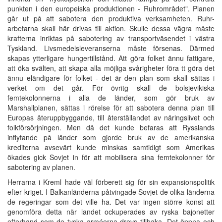
punkten i den europeiska produktionen - Ruhrområdet". Planen
går ut på att sabotera den produktiva verksamheten. Ruhr-
arbetarna skall här drivas till aktion. Skulle dessa vägra måste
krafterna inriktas på sabotering av transportväsendet i västra
Tyskland. Livsmedelsleveranserna måste försenas. Därmed
skapas ytterligare hungertillstånd. Att göra folket ännu fattigare,
att öka svälten, att skapa alla möjliga svårigheter föra tt göra det
ännu eländigare för folket - det är den plan som skall sättas i
verket om det går. För övritg skall de bolsjevikiska
femtekolonnerna i alla de länder, som gör bruk av
Marshallplanen, sättas i rörelse för att sabotera denna plan till
Europas återuppbyggande, till återställandet av näringslivet och
folkförsörjningen. Men då det kunde befaras att Rysslands
inflytande på länder som gjorde bruk av de amerikanska
krediterna avsevärt kunde minskas samtidigt som Amerikas
ökades gick Sovjet in för att mobilisera sina femtekolonner för
sabotering av planen.
Herrarna i Kreml hade väl förberett sig för sin expansionspolitik
efter kriget. I Balkanländerna påtvingade Sovjet de olika länderna
de regeringar som det ville ha. Det var ingen större konst att
genomföra detta när landet ockuperades av ryska bajonetter
efterhand som de tyska arméerna drevs tillbaka. Det öppna och