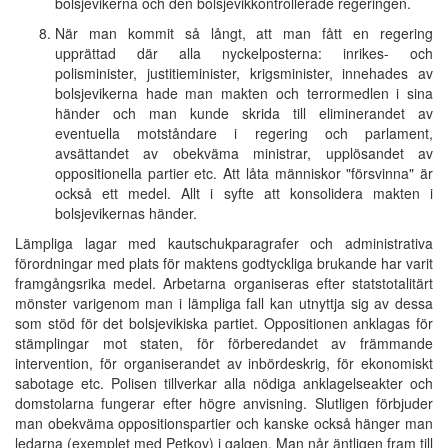
bolsjevikerna och den bolsjevikkontrollerade regeringen.
När man kommit så långt, att man fått en regering
upprättad där alla nyckelposterna: inrikes- och
polisminister, justitieminister, krigsminister, innehades av
bolsjevikerna hade man makten och terrormedlen i sina
händer och man kunde skrida till eliminerandet av
eventuella motståndare i regering och parlament,
avsättandet av obekväma ministrar, upplösandet av
oppositionella partier etc. Att låta människor "försvinna" är
också ett medel. Allt i syfte att konsolidera makten i
bolsjevikernas händer.
Lämpliga lagar med kautschukparagrafer och administrativa
förordningar med plats för maktens godtyckliga brukande har varit
framgångsrika medel. Arbetarna organiseras efter statstotalitärt
mönster varigenom man i lämpliga fall kan utnyttja sig av dessa
som stöd för det bolsjevikiska partiet. Oppositionen anklagas för
stämplingar mot staten, för förberedandet av främmande
intervention, för organiserandet av inbördeskrig, för ekonomiskt
sabotage etc. Polisen tillverkar alla nödiga anklagelseakter och
domstolarna fungerar efter högre anvisning. Slutligen förbjuder
man obekväma oppositionspartier och kanske också hänger man
ledarna (exemplet med Petkov) i galgen. Man når äntligen fram till