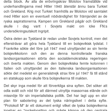
detta block. Av alla de erövringskrav Molotov framställde vid
underhandlingarna med Hitler 1940 återstår ännu bara Turkiet
och Grekland. Krig mot Turkiet framhölls av Molotov vid samtalet
med Hitler som en eventuell nödvändighet för främjandet av de
ryska aspirationerna. Kampen om Grekland pågår och Grekland
skulle i dag varit i Sovjets makt om icke FN:s
undersökningsutskott ingripit.
Östra delen av Tyskland är redan under Sovjets kontroll, men det
eftersträvar att göra hela Tyskland till en bolsjevikisk lydstat. I
Frankrike sökte det före juli 1947 med utnyttjandet av sin femte
bolsjevikkolonn och den av denna kontrollerade franska
landsorganisationen störta den socialdemokratiska regeringen
och överta makten. Genom den bolsjevikiska femte kolonnen i
Italien och utnyttjandet av den italienska landsorganisationen
sökte det medelst en generalstrejk strax före jul 1947 få till stånd
en statskupp som skulle föra bolsjevikerna till makten.
Det skyr inga medel för att förverkliga sina syften. Det söker att
odla svält och nöd för att därmed utnyttja massornas elände och
missnöje för sin imperialistiska politik. Det har lagt upp en stor
plan för sabotering av det tyska näringslivet i detta syfte.
"Protokoll M" är ett dokument enligt vilket de tyska bolsjevikerna
innehar en "nyckelposition och måste kämpa på den centrala