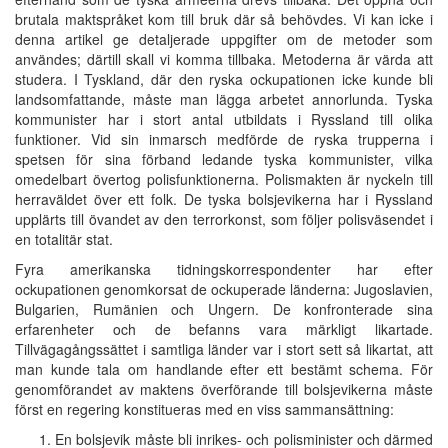
brutala maktspråket kom till bruk där så behövdes. Vi kan icke i
denna artikel ge detaljerade uppgifter om de metoder som
användes; därtill skall vi komma tillbaka. Metoderna är värda att
studera. I Tyskland, där den ryska ockupationen icke kunde bli
landsomfattande, måste man lägga arbetet annorlunda. Tyska
kommunister har i stort antal utbildats i Ryssland till olika
funktioner. Vid sin inmarsch medförde de ryska trupperna i
spetsen för sina förband ledande tyska kommunister, vilka
omedelbart övertog polisfunktionerna. Polismakten är nyckeln till
herraväldet över ett folk. De tyska bolsjevikerna har i Ryssland
upplärts till övandet av den terrorkonst, som följer polisväsendet i
en totalitär stat.
Fyra amerikanska tidningskorrespondenter har efter
ockupationen genomkorsat de ockuperade länderna: Jugoslavien,
Bulgarien, Rumänien och Ungern. De konfronterade sina
erfarenheter och de befanns vara märkligt likartade.
Tillvägagångssättet i samtliga länder var i stort sett så likartat, att
man kunde tala om handlande efter ett bestämt schema. För
genomförandet av maktens överförande till bolsjevikerna måste
först en regering konstitueras med en viss sammansättning:
En bolsjevik måste bli inrikes- och polisminister och därmed