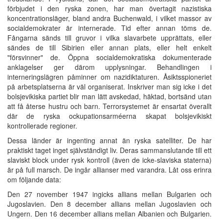
förbjudet i den ryska zonen, har man övertagit nazistiska
koncentrationsläger, bland andra Buchenwald, i vilket massor av
socialdemokrater är internerade. Tid efter annan töms de.
Fångarna sänds till gruvor i vilka slavarbete upprättats, eller
sändes de till Sibirien eller annan plats, eller helt enkelt
"försvinner" de. Öppna socialdemokratiska dokumenterade
anklagelser ger därom upplysningar. Behandlingen i
interneringslägren påminner om nazidiktaturen. Åsiktsspioneriet
på arbetsplatserna är väl organiserat. Inskriver man sig icke i det
bolsjevikiska partiet blir man lätt avskedad, häktad, bortsänd utan
att få återse hustru och barn. Terrorsystemet är ensartat överallt
där de ryska ockupationsarméerna skapat bolsjevikiskt
kontrollerade regioner.
Dessa länder är ingenting annat än ryska satelliter. De har
praktiskt taget inget självständigt liv. Deras sammanslutande till ett
slaviskt block under rysk kontroll (även de icke-slaviska staterna)
är på full marsch. De ingår allianser med varandra. Låt oss erinra
om följande data:
Den 27 november 1947 ingicks allians mellan Bulgarien och
Jugoslavien. Den 8 december allians mellan Jugoslavien och
Ungern. Den 16 december allians mellan Albanien och Bulgarien.