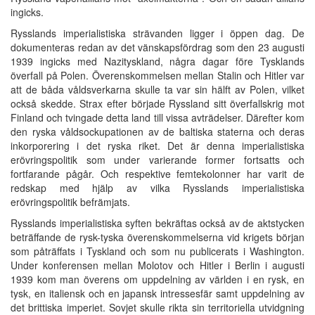
ingicks.
Rysslands imperialistiska strävanden ligger i öppen dag. De
dokumenteras redan av det vänskapsfördrag som den 23 augusti
1939 ingicks med Nazityskland, några dagar före Tysklands
överfall på Polen. Överenskommelsen mellan Stalin och Hitler var
att de båda våldsverkarna skulle ta var sin hälft av Polen, vilket
också skedde. Strax efter började Ryssland sitt överfallskrig mot
Finland och tvingade detta land till vissa avträdelser. Därefter kom
den ryska våldsockupationen av de baltiska staterna och deras
inkorporering i det ryska riket. Det är denna imperialistiska
erövringspolitik som under varierande former fortsatts och
fortfarande pågår. Och respektive femtekolonner har varit de
redskap med hjälp av vilka Rysslands imperialistiska
erövringspolitik befrämjats.
Rysslands imperialistiska syften bekräftas också av de aktstycken
beträffande de rysk-tyska överenskommelserna vid krigets början
som påträffats i Tyskland och som nu publicerats i Washington.
Under konferensen mellan Molotov och Hitler i Berlin i augusti
1939 kom man överens om uppdelning av världen i en rysk, en
tysk, en italiensk och en japansk intressesfär samt uppdelning av
det brittiska imperiet. Sovjet skulle rikta sin territoriella utvidgning