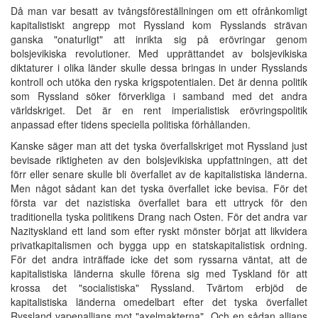
Då man var besatt av tvångsföreställningen om ett ofrånkomligt
kapitalistiskt angrepp mot Ryssland kom Rysslands strävan
ganska "onaturligt" att inrikta sig på erövringar genom
bolsjevikiska revolutioner. Med upprättandet av bolsjevikiska
diktaturer i olika länder skulle dessa bringas in under Rysslands
kontroll och utöka den ryska krigspotentialen. Det är denna politik
som Ryssland söker förverkliga i samband med det andra
världskriget. Det är en rent imperialistisk erövringspolitik
anpassad efter tidens speciella politiska förhållanden.
Kanske säger man att det tyska överfallskriget mot Ryssland just
bevisade riktigheten av den bolsjevikiska uppfattningen, att det
förr eller senare skulle bli överfallet av de kapitalistiska länderna.
Men något sådant kan det tyska överfallet icke bevisa. För det
första var det nazistiska överfallet bara ett uttryck för den
traditionella tyska politikens Drang nach Osten. För det andra var
Nazityskland ett land som efter ryskt mönster börjat att likvidera
privatkapitalismen och bygga upp en statskapitalistisk ordning.
För det andra inträffade icke det som ryssarna väntat, att de
kapitalistiska länderna skulle förena sig med Tyskland för att
krossa det "socialistiska" Ryssland. Tvärtom erbjöd de
kapitalistiska länderna omedelbart efter det tyska överfallet
Ryssland vapenallians mot "axelmakterna". Och en sådan allians