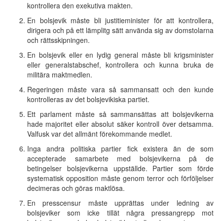
kontrollera den exekutiva makten.
En bolsjevik måste bli justitieminister för att kontrollera,
dirigera och på ett lämplitg sätt använda sig av domstolarna
och rättsskipningen.
En bolsjevik eller en lydig general måste bli krigsminister
eller generalstabschef, kontrollera och kunna bruka de
militära maktmedlen.
Regeringen måste vara så sammansatt och den kunde
kontrolleras av det bolsjevikiska partiet.
Ett parlament måste så sammansättas att bolsjevikerna
hade majoritet eller absolut säker kontroll över detsamma.
Valfusk var det allmänt förekommande medlet.
Inga andra politiska partier fick existera än de som
accepterade samarbete med bolsjevikerna på de
betingelser bolsjevikerna uppställde. Partier som förde
systematisk opposition måste genom terror och förföljelser
decimeras och göras maktlösa.
En presscensur måste upprättas under ledning av
bolsjeviker som icke tillät några pressangrepp mot