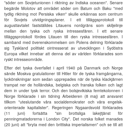
"söder om Sovjetunionen i riktning av Indiska oceanen". Senare
begärde Molotov att området söder om Batum och Baku "med
tydlig riktning mot Persiska viken" skulle erkännas som centrum
för Sovjets utvidgningsplaner. I ett tilläggsprotokoll till
augustiavtalet fastställdes Litauens nordgräns som skiljelinje
mellan den tyska och ryska intressesfären. I ett senare
tilläggsprotokoll fördes Litauen till den ryska intressesfären. I
samband med överenskommelsen om Polens delning förklarade
sig Tyskland politiskt ointresserat av utvecklingen i Sydöstra
Europa vilket innebar att denna del av världen förklarades som
ryskt intresseområde.
Efter det tyska överfallet i april 1940 på Danmark och Norge
sände Moskva gratulationer till Hitler för de tyska framgångarna,
lyckönskningar som sedan upprepades när de tyska klackjärnen
trampat ner de holländska, belgiska och franska folken och lagt
dem in under tysk terror. Och den bolsjevikiska femtekolonnen i
Norge förklarade i sin tidning Arbeideren (8 maj) att ansvaret
tillkom "uteslutande våra socialdemokrater och våra engelsk-
orienterade kapitalister". Regeringen Nygaardsvold förklarades
(11 juni) fortsätta "sin brottsliga lakejtjänst för
penningmatadorerna i London City". Det norska folket manades
(20 juni) att "bryta med den brittiska imperialismen" och se till att