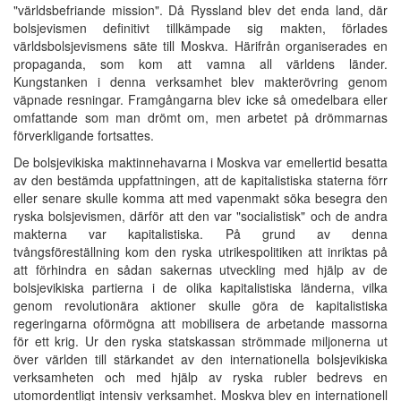
"världsbefriande mission". Då Ryssland blev det enda land, där
bolsjevismen definitivt tillkämpade sig makten, förlades
världsbolsjevismens säte till Moskva. Härifrån organiserades en
propaganda, som kom att vamna all världens länder.
Kungstanken i denna verksamhet blev makterövring genom
väpnade resningar. Framgångarna blev icke så omedelbara eller
omfattande som man drömt om, men arbetet på drömmarnas
förverkligande fortsattes.
De bolsjevikiska maktinnehavarna i Moskva var emellertid besatta
av den bestämda uppfattningen, att de kapitalistiska staterna förr
eller senare skulle komma att med vapenmakt söka besegra den
ryska bolsjevismen, därför att den var "socialistisk" och de andra
makterna var kapitalistiska. På grund av denna
tvångsföreställning kom den ryska utrikespolitiken att inriktas på
att förhindra en sådan sakernas utveckling med hjälp av de
bolsjevikiska partierna i de olika kapitalistiska länderna, vilka
genom revolutionära aktioner skulle göra de kapitalistiska
regeringarna oförmögna att mobilisera de arbetande massorna
för ett krig. Ur den ryska statskassan strömmade miljonerna ut
över världen till stärkandet av den internationella bolsjevikiska
verksamheten och med hjälp av ryska rubler bedrevs en
utomordentligt intensiv verksamhet. Moskva blev en internationell