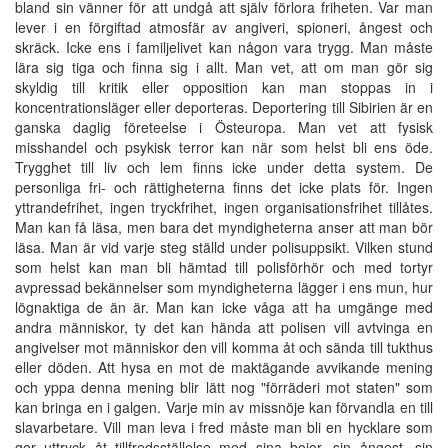
bland sin vänner för att undgå att själv förlora friheten. Var man
lever i en förgiftad atmosfär av angiveri, spioneri, ångest och
skräck. Icke ens i familjelivet kan någon vara trygg. Man måste
lära sig tiga och finna sig i allt. Man vet, att om man gör sig
skyldig till kritik eller opposition kan man stoppas in i
koncentrationsläger eller deporteras. Deportering till Sibirien är en
ganska daglig företeelse i Östeuropa. Man vet att fysisk
misshandel och psykisk terror kan när som helst bli ens öde.
Trygghet till liv och lem finns icke under detta system. De
personliga fri- och rättigheterna finns det icke plats för. Ingen
yttrandefrihet, ingen tryckfrihet, ingen organisationsfrihet tillåtes.
Man kan få läsa, men bara det myndigheterna anser att man bör
läsa. Man är vid varje steg ställd under polisuppsikt. Vilken stund
som helst kan man bli hämtad till polisförhör och med tortyr
avpressad bekännelser som myndigheterna lägger i ens mun, hur
lögnaktiga de än är. Man kan icke våga att ha umgänge med
andra människor, ty det kan hända att polisen vill avtvinga en
angivelser mot människor den vill komma åt och sända till tukthus
eller döden. Att hysa en mot de maktägande avvikande mening
och yppa denna mening blir lätt nog "förräderi mot staten" som
kan bringa en i galgen. Varje min av missnöje kan förvandla en till
slavarbetare. Vill man leva i fred måste man bli en hycklare som
ger uttryck åt tillfredsställelse med sina bojor, sin ångest, sin