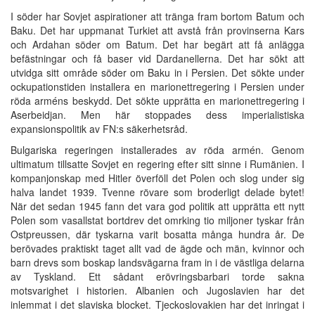
I söder har Sovjet aspirationer att tränga fram bortom Batum och
Baku. Det har uppmanat Turkiet att avstå från provinserna Kars
och Ardahan söder om Batum. Det har begärt att få anlägga
befästningar och få baser vid Dardanellerna. Det har sökt att
utvidga sitt område söder om Baku in i Persien. Det sökte under
ockupationstiden installera en marionettregering i Persien under
röda arméns beskydd. Det sökte upprätta en marionettregering i
Aserbeidjan. Men här stoppades dess imperialistiska
expansionspolitik av FN:s säkerhetsråd.
Bulgariska regeringen installerades av röda armén. Genom
ultimatum tillsatte Sovjet en regering efter sitt sinne i Rumänien. I
kompanjonskap med Hitler överföll det Polen och slog under sig
halva landet 1939. Tvenne rövare som broderligt delade bytet!
När det sedan 1945 fann det vara god politik att upprätta ett nytt
Polen som vasallstat bortdrev det omrking tio miljoner tyskar från
Ostpreussen, där tyskarna varit bosatta många hundra år. De
berövades praktiskt taget allt vad de ägde och män, kvinnor och
barn drevs som boskap landsvägarna fram in i de västliga delarna
av Tyskland. Ett sådant erövringsbarbari torde sakna
motsvarighet i historien. Albanien och Jugoslavien har det
inlemmat i det slaviska blocket. Tjeckoslovakien har det inringat i