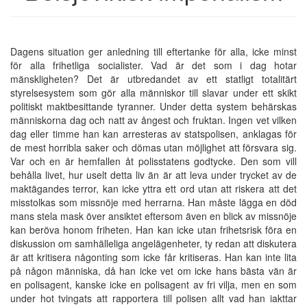
Dagens situation ger anledning till eftertanke för alla, icke minst
för alla frihetliga socialister. Vad är det som i dag hotar
mänskligheten? Det är utbredandet av ett statligt totalitärt
styrelsesystem som gör alla människor till slavar under ett skikt
politiskt maktbesittande tyranner. Under detta system behärskas
människorna dag och natt av ångest och fruktan. Ingen vet vilken
dag eller timme han kan arresteras av statspolisen, anklagas för
de mest horribla saker och dömas utan möjlighet att försvara sig.
Var och en är hemfallen åt polisstatens godtycke. Den som vill
behålla livet, hur uselt detta liv än är att leva under trycket av de
maktägandes terror, kan icke yttra ett ord utan att riskera att det
misstolkas som missnöje med herrarna. Han måste lägga en död
mans stela mask över ansiktet eftersom även en blick av missnöje
kan beröva honom friheten. Han kan icke utan frihetsrisk föra en
diskussion om samhälleliga angelägenheter, ty redan att diskutera
är att kritisera någonting som icke får kritiseras. Han kan inte lita
på någon människa, då han icke vet om icke hans bästa vän är
en polisagent, kanske icke en polisagent av fri vilja, men en som
under hot tvingats att rapportera till polisen allt vad han iakttar