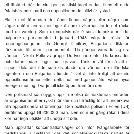
ett tillstånd, där det slutligen praktiskt taget endast finns ett enda
"statsbärande" parti och oppositionen definitivt är tystad.
Skulle mot förmodan det ännu finnas någon eller några som
vågar anföra andra meningar än bolsjevikernas torde det räcka
med en varning. Som exempelvis när 9 socialdemokrater i det
bulgariska parlamentet i januari 1948 vägrade rösta för
regeringsbudgeten, då Georgi Dimitrov, Bulgariens diktator,
förklarade för dem i parlamentet: "Tio gånger varnade jag era
vänner i Nikola Petkovs grupp. De lyssnade inte. De krossades
och deras ledare ligger nu i graven. Tänk er väl för så att ni
slipper dela det öde som drabbade era vänner, de utländska
agenterna och Bulgariens fiender." Det är inte troligt att de nio
oppositionsmännen efter detta hot med galgen åter vågar hysa
en egen mening. I varje fall icke öppet framföra den.
Den polismakt som byggs upp i de olika östmakternas områden
är organiserad efter ryskt mönster och tillräcklig för att underkuva
alla oppositionella strömningar. Den politiska polisen i Polen (UB)
beräknas uppgå till 230.000 man. Den som en gång råkat i dess
klor har inga utsikter att undgå sitt öde.
Man upprättar koncentrationsläger och inför tvångsarbete för
tredskande. I Tyskland, där det socialdemokratiska partiet är