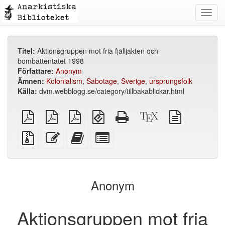
Toggl
navig
Titel:
Aktionsgruppen mot fria fjälljakten och
bombattentatet 1998
Författare:
Anonym
Ämnen:
Kolonialism
,
Sabotage
,
Sverige
,
ursprungsfolk
Källa:
dvm.webblogg.se/category/tillbakablickar.html
plain
A4
Letter
EPUB
Fristående
XeLaTeX
plain
PDF
imposed
imposed
(för
HTML
källa
text
PDF
PDF
mobila
(utskriftsvänlig)
källa
Källfiler
Redigera
Lägg
Select
enheter)
med
denna
till
individual
bilagor
text
denna
parts
text
for
i
the
Anonym
bokskaparen
bookbuilder
Aktionsgruppen mot fria