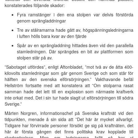
konstaterades följande skador:
Fyra ramstänger i den ena stolpen var delvis förstörda
genom sprängladdningar
Tre av stålramarna hade gått av, högspänningsledningarna
i luften hölls bara kvar av den fjärde
Spår av en sprängladdning hittades även vid den parallella
stamledningen. Där sprängdes en bit av plattformen som
stolpen står på av.
”Sabotaget utfördes”, enligt Aftonbladet, ”mot två av de åtta 400-
kilovolts stamledningar som går genom Sverige och som står för
hälften av den svenska elförsörjningen.” Vakthavande befäl
Hellström fortsatte med att konstatera att ”Om stolparna rasat
samman hade det lett till en explosion som närmaste kraftverk
inte orkat med. Det i sin tur hade slagit ut elförsörjningen till södra
Sverige.”
Mårten Norgren, informationschef på Svenska kraftnät vid den
tidpunkten, menade å sin sida att ”Det här är mycket allvarligt.
Tidigare har förvirrade personer försökt ge sig på kraftnäten, det
här är första gången det finns politiska krav kopplade till
skadegörelsen. Men om ledningarna fallit så har vi