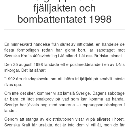
fjälljakten och
bombattentatet 1998
En minnesvärd händelse från slutet av nittiotalet, en händelse de
flesta förmodligen redan har glömt bort, är sabotaget mot
Svenska Krafts 400kvledning i Jämtland. Låt oss förfriska minnet.
Den 25 augusti 1998 landade ett e-postmeddelande i en av DN:s
inkorgar. Det lät såhär:
”1992 års riksdagsbeslut om att införa fri fjälljakt på småvilt måste
rivas upp.
Om inte det sker, kommer vi att lamslå Sverige. Dagens sabotage
är bara ett litet smakprov på vad som kan komma att hända.
Sverige har jävlats nog med samerna – ursprungsbefolkningen i
landet.
Genom att stänga av eldistributionen visar vi på allvaret i hotet.
Svenska Kraft får ursäkta, det är inte dem vi vill åt, men de får