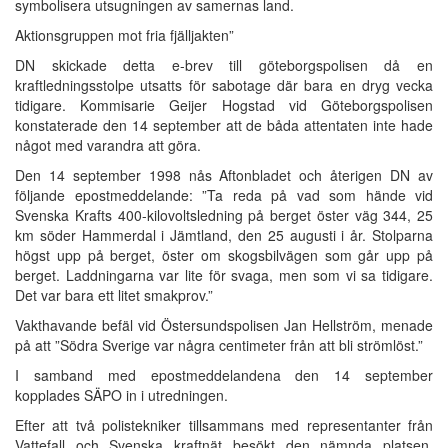
symbolisera utsugningen av samernas land.
Aktionsgruppen mot fria fjälljakten”
DN skickade detta e-brev till göteborgspolisen då en
kraftledningsstolpe utsatts för sabotage där bara en dryg vecka
tidigare. Kommisarie Geijer Hogstad vid Göteborgspolisen
konstaterade den 14 september att de båda attentaten inte hade
något med varandra att göra.
Den 14 september 1998 nås Aftonbladet och återigen DN av
följande epostmeddelande: ”Ta reda på vad som hände vid
Svenska Krafts 400-kilovoltsledning på berget öster väg 344, 25
km söder Hammerdal i Jämtland, den 25 augusti i år. Stolparna
högst upp på berget, öster om skogsbilvägen som går upp på
berget. Laddningarna var lite för svaga, men som vi sa tidigare.
Det var bara ett litet smakprov.”
Vakthavande befäl vid Östersundspolisen Jan Hellström, menade
på att ”Södra Sverige var några centimeter från att bli strömlöst.”
I samband med epostmeddelandena den 14 september
kopplades SÄPO in i utredningen.
Efter att två polistekniker tillsammans med representanter från
Vattefall och Svenska kraftnät besökt den nämnda platsen,