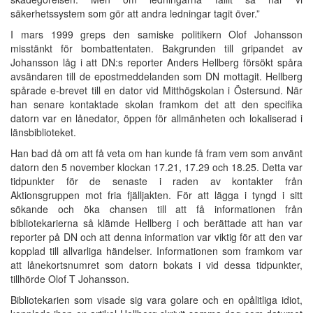
säkerhetssystem som gör att andra ledningar tagit över.”
I mars 1999 greps den samiske politikern Olof Johansson
misstänkt för bombattentaten. Bakgrunden till gripandet av
Johansson låg i att DN:s reporter Anders Hellberg försökt spåra
avsändaren till de epostmeddelanden som DN mottagit. Hellberg
spårade e-brevet till en dator vid Mitthögskolan i Östersund. När
han senare kontaktade skolan framkom det att den specifika
datorn var en lånedator, öppen för allmänheten och lokaliserad i
länsbiblioteket.
Han bad då om att få veta om han kunde få fram vem som använt
datorn den 5 november klockan 17.21, 17.29 och 18.25. Detta var
tidpunkter för de senaste i raden av kontakter från
Aktionsgruppen mot fria fjälljakten. För att lägga i tyngd i sitt
sökande och öka chansen till att få informationen från
bibliotekarierna så klämde Hellberg i och berättade att han var
reporter på DN och att denna information var viktig för att den var
kopplad till allvarliga händelser. Informationen som framkom var
att lånekortsnumret som datorn bokats i vid dessa tidpunkter,
tillhörde Olof T Johansson.
Bibliotekarien som visade sig vara golare och en opålitliga idiot,