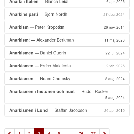
Anarki i Italien
— Bianca Leidi
6 apr. 2026
Anarkins parti
— Björn Nordh
27 dec. 2024
Anarkism
— Peter Kropotkin
26 nov. 2014
Anarkism!
— Alexander Berkman
11 maj 2026
Anarkismen
— Daniel Guerin
22 juli 2024
Anarkismen
— Errico Malatesta
2 feb. 2026
Anarkismen
— Noam Chomsky
8 aug. 2024
Anarkismen i historien och nuet
— Rudolf Rocker
5 aug. 2024
Anarkismen i Lund
— Staffan Jacobson
26 apr. 2019
«
»
1
2
3
4
5
...
76
77