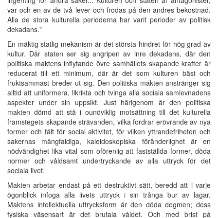
var och en av de två lever och frodas på den andres bekostnad.
Alla de stora kulturella perioderna har varit perioder av politisk
dekadans."
En mäktig statlig mekanism är det största hindret för hög grad av
kultur. Där staten ser sig angripen av inre dekadans, där den
politiska maktens inflytande övre samhällets skapande krafter är
reducerat till ett minimum, där är det som kulturen bäst och
fruktsammast breder ut sig. Den politiska makten anstränger sig
alltid att uniformera, likrikta och tvinga alla sociala samlevnadens
aspekter under sin uppsikt. Just härigenom är den politiska
makten dömd att stå i oundviklig motsättning till det kulturella
framstegets skapande strävanden, vilka fordrar erövrande av nya
former och fält för social aktivitet, för vilken yttrandefriheten och
sakernas mångfaldiga, kaleidoskopiska föränderlighet är en
nödvändighet lika vital som oförenlig att fastställda former, döda
normer och våldsamt undertryckande av alla uttryck för det
sociala livet.
Makten arbetar endast på ett destruktivt sätt, beredd att i varje
ögonblick infoga alla livets uttryck i sin trånga bur av lagar.
Maktens intellektuella uttrycksform är den döda dogmen; dess
fysiska väsensart är det brutala våldet. Och med brist på