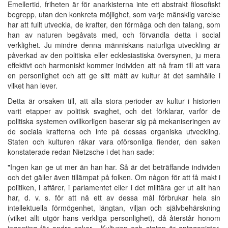
Emellertid, friheten är för anarkisterna inte ett abstrakt filosofiskt
begrepp, utan den konkreta möjlighet, som varje mänsklig varelse
har att fullt utveckla, de krafter, den förmåga och den talang, som
han av naturen begåvats med, och förvandla detta i social
verklighet. Ju mindre denna människans naturliga utveckling är
påverkad av den politiska eller ecklesiastiska översynen, ju mera
effektivt och harmoniskt kommer individen att nå fram till att vara
en personlighet och att ge sitt mått av kultur åt det samhälle i
vilket han lever.
Detta är orsaken till, att alla stora perioder av kultur i historien
varit etapper av politisk svaghet, och det förklarar, varför de
politiska systemen ovillkorligen baserar sig på mekaniseringen av
de sociala krafterna och inte på dessas organiska utveckling.
Staten och kulturen råkar vara oförsonliga fiender, den saken
konstaterade redan Nietzsche i det han sade:
"Ingen kan ge ut mer än han har. Så är det beträffande individen
och det gäller även tillämpat på folken. Om någon för att få makt i
politiken, i affärer, i parlamentet eller i det militära ger ut allt han
har, d. v. s. för att nå ett av dessa mål förbrukar hela sin
intellektuella förmögenhet, längtan, viljan och självbehärskning
(vilket allt utgör hans verkliga personlighet), då återstår honom
ingenting för andra saker... Kulturen och staten är antagonister,