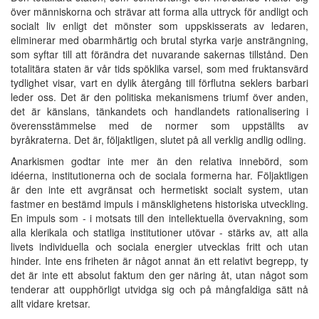
över människorna och strävar att forma alla uttryck för andligt och
socialt liv enligt det mönster som uppskisserats av ledaren,
eliminerar med obarmhärtig och brutal styrka varje ansträngning,
som syftar till att förändra det nuvarande sakernas tillstånd. Den
totalitära staten är vår tids spöklika varsel, som med fruktansvärd
tydlighet visar, vart en dylik återgång till förflutna seklers barbari
leder oss. Det är den politiska mekanismens triumf över anden,
det är känslans, tänkandets och handlandets rationalisering i
överensstämmelse med de normer som uppställts av
byråkraterna. Det är, följaktligen, slutet på all verklig andlig odling.
Anarkismen godtar inte mer än den relativa innebörd, som
idéerna, institutionerna och de sociala formerna har. Följaktligen
är den inte ett avgränsat och hermetiskt socialt system, utan
fastmer en bestämd impuls i mänsklighetens historiska utveckling.
En impuls som - i motsats till den intellektuella övervakning, som
alla klerikala och statliga institutioner utövar - stärks av, att alla
livets individuella och sociala energier utvecklas fritt och utan
hinder. Inte ens friheten är något annat än ett relativt begrepp, ty
det är inte ett absolut faktum den ger näring åt, utan något som
tenderar att oupphörligt utvidga sig och på mångfaldiga sätt nå
allt vidare kretsar.