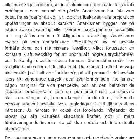
alla mänskliga problem, är inte utopin om den perfekta sociala
ordningen - som man så ofta påstår. Anarkismen kan inte vara
detta, främst därför att den principiellt tillbakavisar alla projekt och
uppfattningar av absolut karaktär. Anarkismen bygger inte på
någon absolut sanning eller fixerade målstolpar som uppställts
och uppställes under mänsklighetens utveckling. Anarkismen
bygger på den obegränsade förbättringen av de sociala
förhållandena och människans livsvillkor, vilket förutsätter en
konstant kraftutveckling för att uppnå allt högre uttrycksformer,
och fullkomligt utesluter dessa formers förutbestämmande i en
slutgiltig studie eller ett definitivt mål. Det största brottet hos varje
stat består just i att den inriktar sig på att pressa in det sociala
livets rikt varierande uttryck i definitiva former som inte lämnar
någon marginal för vida perspektiv, och att den betraktar de
rådande förhållandena som en permanent sak. Ju starkare
statens anhängare är, ju mera komplett är den form, i vilken de
pressar alla det sociala livets regleringar till att tjäna statens
intressen. Ju hårdare är också det förödande inflytande, de
utövar på alla kulturens skapande krafter, och ju mera
fördärvbringande inverkar de på den sociala och intellektuella
utvecklingen.
Den totalitära staten, som centnertungt och mördande vräker sig