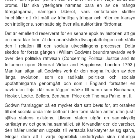
broms. Här ska ytterligare nämnas bara en av de många
föregångarna, nämligen Diderot, vars omfattande skrifter
innehåller ett rikt mått av frihetliga yttringar och röjer en klarsyn
och intelligens, som satte sig över alla auktoritära fördomar.
Det är emellertid reserverat för en senare epok av historien att ge
en mera klar form åt den anarkistiska livsuppfattningen och ställa
den i relation till den sociala utvecklingens processer. Detta
skedde för första gången i William Godwins beundransvärda verk
över den politiska rättvisan (Concerning Political Justice and its
Influence upon General Virtue and Happiness, London 1793.)
Man kan säga, att Godwins verk är den mogna frukten av den
långa evolution, som de radikala politiska och sociala
uppfattningarna genomgått och som i England fortsätter en
oavbruten linje, där man lägger märke till namn som Buchanan,
Hooker, Locke, Bellers, Bentham, Price och Thomas Paine, m. fl.
Godwin framlägger på ett mycket klart sätt bevis för, att orsaken
till det sociala onda inte bottnar i den form staten antar, utan just i
själva statens existens. Liksom staten utgör en sannskyldig
karikatyr av det genuina samhället, så förvandlar den de varelser,
den håller under sin uppsikt, till veritabla karikatyrer av sig själva,
tvingar dem att i varje ögonblick undertrycka sina naturliga