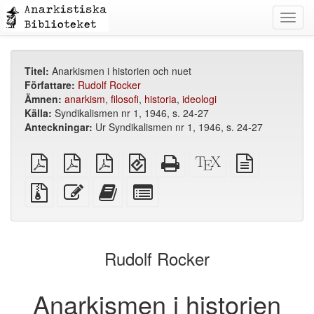
Toggl
navig
Titel:
Anarkismen i historien och nuet
Författare:
Rudolf Rocker
Ämnen:
anarkism
,
filosofi
,
historia
,
ideologi
Källa:
Syndikalismen nr 1, 1946, s. 24-27
Anteckningar:
Ur Syndikalismen nr 1, 1946, s. 24-27
plain
A4
Letter
EPUB
Fristående
XeLaTeX
plain
PDF
imposed
imposed
(för
HTML
källa
text
PDF
PDF
mobila
(utskriftsvänlig)
källa
Källfiler
Redigera
Lägg
Select
enheter)
med
denna
till
individual
bilagor
text
denna
parts
text
for
i
the
Rudolf Rocker
bokskaparen
bookbuilder
Anarkismen i historien