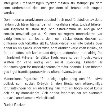
intelligens i målsättningen trycker makten sin stämpel på dem
som understöder den och gör dem till brutala och stupida
varelser.
Den moderna anarkismen uppstod i och med förståelsen av detta
faktum och härur hämtar den sin moraliska styrka. Endast friheten
kan inspirera till stora ting och åstadkomma de andliga och
sociala omvandlingarna. Konsten att regera människorna var
aldrig konsten att fostra dem och väcka deras önskan att
omforma och förbättra sitt liv. Skräckväldet kan inte befalla över
annat än en själlös uniformitet, som dränker varje vitalt initiativ, så
fort det födes, och kan endast dirigera undersåtar, men aldrig fria
människor! Friheten är själva livets essens, den impulsgivande
kraften för varje andlig och social utvecking. Friheten är
förutsättningen för mänsklighetens framåtskridande. Utan friheten
ges inget framtidsperspektiv av eftersträvansvärd art.
Människans frigörelse från andlig exploatering och från såväl
politisk som socialt förtryck är den första och ofrånkomliga
förutsättningen för en utveckling hän mot en högre social kultur
och en ny mänsklighet. Och denna frigörelse har sitt skönaste
uttryck i anarkismens världsfilosofi.
Rudolf Rocker