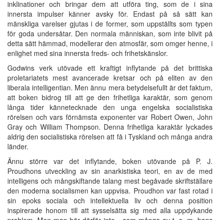
inklinationer och bringar dem att utföra ting, som de i sina
innersta impulser känner avsky för. Endast på så sätt kan
mänskliga varelser gjutas i de former, som uppställts som typen
för goda undersåtar. Den normala människan, som inte blivit på
detta sätt hämmad, modellerar den atmosfär, som omger henne, i
enlighet med sina innersta freds- och frihetskänslor.
Godwins verk utövade ett kraftigt inflytande på det brittiska
proletariatets mest avancerade kretsar och på eliten av den
liberala intelligentian. Men ännu mera betydelsefullt är det faktum,
att boken bidrog till att ge den frihetliga karaktär, som genom
långa tider kännetecknade den unga engelska socialistiska
rörelsen och vars förnämsta exponenter var Robert Owen, John
Gray och William Thompson. Denna frihetliga karaktär lyckades
aldrig den socialistiska rörelsen att få i Tyskland och många andra
länder.
Ännu större var det inflytande, boken utövande på P. J.
Proudhons utveckling av sin anarkistiska teori, en av de med
intelligens och mångskiftande talang mest begåvade skriftställare
den moderna socialismen kan uppvisa. Proudhon var fast rotad i
sin epoks sociala och intellektuella liv och denna position
inspirerade honom till att sysselsätta sig med alla uppdykande
problem. Men man bör därför inte - som många av t. o. m. hans