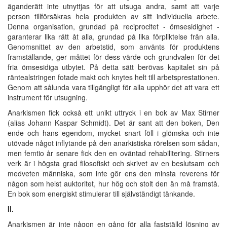
äganderätt inte utnyttjas för att utsuga andra, samt att varje
person tillförsäkras hela produkten av sitt individuella arbete.
Denna organisation, grundad på reciprocitet - ömsesidighet -
garanterar lika rätt åt alla, grundad på lika förpliktelse från alla.
Genomsnittet av den arbetstid, som använts för produktens
framställande, ger måttet för dess värde och grundvalen för det
fria ömsesidiga utbytet. På detta sätt berövas kapitalet sin på
räntealstringen fotade makt och knytes helt till arbetsprestationen.
Genom att sålunda vara tillgängligt för alla upphör det att vara ett
instrument för utsugning.
Anarkismen fick också ett unikt uttryck i en bok av Max Stirner
(alias Johann Kaspar Schmidt). Det är sant att den boken, Den
ende och hans egendom, mycket snart föll i glömska och inte
utövade något inflytande på den anarkistiska rörelsen som sådan,
men femtio år senare fick den en oväntad rehabilitering. Stirners
verk är i högsta grad filosofiskt och skrivet av en beslutsam och
medveten människa, som inte gör ens den minsta reverens för
någon som helst auktoritet, hur hög och stolt den än må framstå.
En bok som energiskt stimulerar till självständigt tänkande.
II.
Anarkismen är inte någon en gång för alla fastställd lösning av