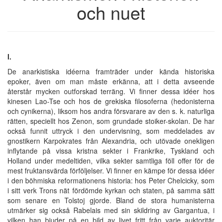
och nuet
I.
De anarkistiska idéerna framträder under kända historiska
epoker, även om man måste erkänna, att i detta avseende
återstår mycken outforskad terräng. Vi finner dessa idéer hos
kinesen Lao-Tse och hos de grekiska filosoferna (hedonisterna
och cynikerna), liksom hos andra försvarare av den s. k. naturliga
rätten, speciellt hos Zenon, som grundade stoiker-skolan. De har
också funnit uttryck i den undervisning, som meddelades av
gnostikern Karpokrates från Alexandria, och utövade onekligen
inflytande på vissa kristna sekter i Frankrike, Tyskland och
Holland under medeltiden, vilka sekter samtliga föll offer för de
mest fruktansvärda förföljelser. Vi finner en kämpe för dessa idéer
i den böhmiska reformationens historia: hos Peter Chelcicky, som
i sitt verk Trons nät fördömde kyrkan och staten, på samma sätt
som senare en Tolstoj gjorde. Bland de stora humanisterna
utmärker sig också Rabelais med sin skildring av Gargantua, i
vilken han bjuder på en bild av livet fritt från varje auktoritär