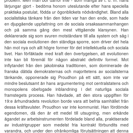
lärjungar gjort - bedöma honom uteslutande efter hans speciella
praktiska postulat, födda ur ögonblickets nödvändighet. Bland alla
socialistiska tänkare från den tiden var han den ende, som hade
en djupgående uppfattning om de sociala orsakssammanhangen
och på samma gång den mest vittgående klarsynen. Han
deklarerade sig som svuren motståndare till alla system och såg i
den sociala evolutionen den ständiga sporre, som driver det hela
hän mot nya och allt högre former för det intellektuella och sociala
livet. Han förfäktade med kraft den övertygelsen, att evolutionen
inte kan bli föremål för någon abstrakt definitiv formel. Mot
inflytandet från den jakobinska traditionen, som dominerade de
franska dåtida demokraternas och majoritetens av socialisterna
tänkande, opponerade sig Proudhon på ett sätt, som inte var
mindre beslutsamt än hans argumentering mot centralstatens och
monopolens obefogade inblandning i det naturliga sociala
framstegets process. Han hävdade, att den stora uppgiften för
19:e århundradets revolution borde vara att befria samhället från
dessa kräftsvulster. Proudhon var inte kommunist. Han fördömde
egendomen, då den är ett medel till utsugning, men erkände
ägandet av arbetsinstrumenten fördelade bland alla, praktiserade
av industrigrupper som medelst fria kontrakt förbundits med
varandra, och under den ofrånkomliga förutsättningen att denna