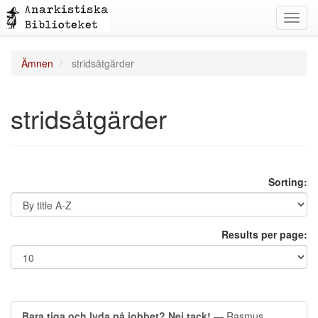
Toggl
navig
Ämnen
stridsåtgärder
stridsåtgärder
Sorting:
Results per page:
Bara tiga och lyda på jobbet? Nej tack!
— Rasmus