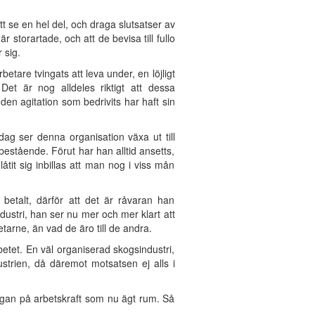
tt se en hel del, och draga slutsatser av
storartade, och att de bevisa till fullo
 sig.
tare tvingats att leva under, en löjligt
 Det är nog alldeles riktigt att dessa
en agitation som bedrivits har haft sin
ag ser denna organisation växa ut till
bestående. Förut har han alltid ansetts,
tit sig inbillas att man nog i viss mån
betalt, därför att det är råvaran han
dustri, han ser nu mer och mer klart att
arne, än vad de äro till de andra.
rbetet. En väl organiserad skogsindustri,
ustrien, då däremot motsatsen ej alls i
ågan på arbetskraft som nu ägt rum. Så