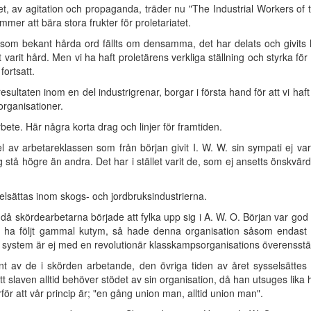
het, av agitation och propaganda, träder nu "The Industrial Workers of 
mer att bära stora frukter för proletariatet.
u som bekant hårda ord fällts om densamma, det har delats och givits 
t varit hård. Men vi ha haft proletärens verkliga ställning och styrka fö
fortsatt.
ltaten inom en del industrigrenar, borgar i första hand för att vi haft 
organisationer.
rbete. Här några korta drag och linjer för framtiden.
del av arbetareklassen som från början givit I. W. W. sin sympati ej va
g stå högre än andra. Det har i stället varit de, som ej ansetts önskvär
elsättas inom skogs- och jordbruksindustrierna.
 då skördearbetarna började att fylka upp sig i A. W. O. Början var god
u ha följt gammal kutym, så hade denna organisation såsom endast per
 system är ej med en revolutionär klasskampsorganisations överensst
ent av de i skörden arbetande, den övriga tiden av året sysselsättes i
tt slaven alltid behöver stödet av sin organisation, då han utsuges li
ärför att vår princip är; "en gång union man, alltid union man".