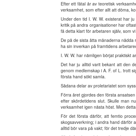
Efter ett fåtal år av teoretisk verksam
verksamhet, som efter allt att döma, kom
Under den tid I. W. W. existerat har j
kritik på andra organisationer har oftas
få detta klart för arbetaren själv, som vi 
De på de sista åtta månaderna nådda resu
ha sin inverkan på framtidens arbetare
I. W. W. har nämligen börjat praktiskt a
Det har ju alltid varit bekant att den 
genom medlemskap i A. F. of L. trott si
första hand sökt samla.
Sådana delar av proletariatet som syss
Förra året gjordes den första ansatsen
efter skördetidens slut. Skulle man n
verksamhet igen nästa höst. Men detta
För det första därför, att femtio proc
skogsavverkning; i andra hand därför a
alltid bör vara på vakt; för det tredje d