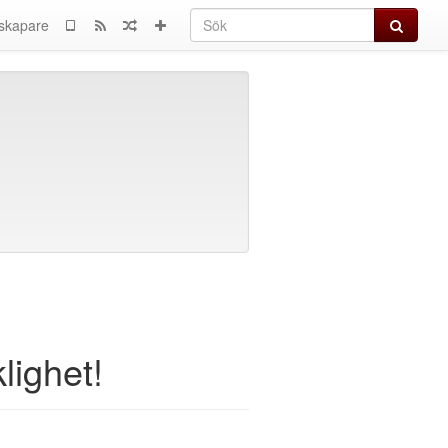
Sök
skapare
klighet!