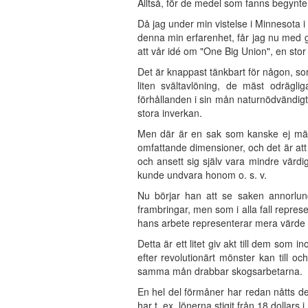
Alltså, för de medel som fanns begynte
Då jag under min vistelse i Minnesota i 
denna min erfarenhet, får jag nu med gl
att vår idé om "One Big Union", en stor 
Det är knappast tänkbart för någon, som
liten svältavlöning, de mäst odräglig
förhållanden i sin mån naturnödvändigt
stora inverkan.
Men där är en sak som kanske ej märkt
omfattande dimensioner, och det är att 
och ansett sig själv vara mindre värdi
kunde undvara honom o. s. v.
Nu börjar han att se saken annorlund
frambringar, men som i alla fall repres
hans arbete representerar mera värde k
Detta är ett litet giv akt till dem som 
efter revolutionärt mönster kan till o
samma mån drabbar skogsarbetarna.
En hel del förmåner har redan nåtts d
har t. ex. lönerna stigit från 18 dollars 