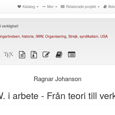
Katalog
Mer
Relaterade projekt
Bok
l verklighet!
ingsrörelsen
,
historia
,
IWW
,
Organisering
,
Strejk
,
syndikalism
,
USA
Fristående
XeLaTeX
plain
Källfiler
Redigera
Lägg
Select
HTML
källa
text
med
denna
till
individual
(utskriftsvänlig)
källa
bilagor
text
denna
parts
)
text
for
i
the
Ragnar Johanson
bokskaparen
bookbuilder
. i arbete - Från teori till ver