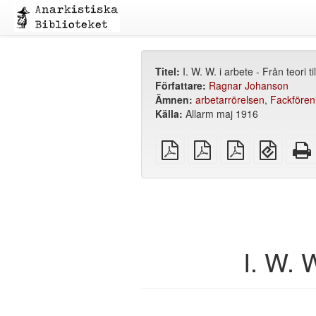
Titel:
I. W. W. i arbete - Från teori til
Författare:
Ragnar Johanson
Ämnen:
arbetarrörelsen
,
Fackfören
Källa:
Allarm maj 1916
plain
A4
Letter
EPUB
PDF
imposed
imposed
(för
PDF
PDF
mobila
enheter
I. W. W