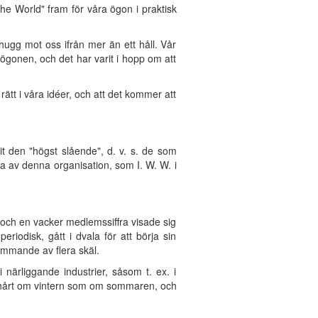
the World" fram för våra ögon i praktisk
hugg mot oss ifrån mer än ett håll. Vår
r ögonen, och det har varit i hopp om att
rätt i våra idéer, och att det kommer att
rit den "högst slående", d. v. s. de som
da av denna organisation, som I. W. W. i
 och en vacker medlemssiffra visade sig
iodisk, gått i dvala för att börja sin
ämmande av flera skäl.
 närliggande industrier, såsom t. ex. i
ka hårt om vintern som om sommaren, och