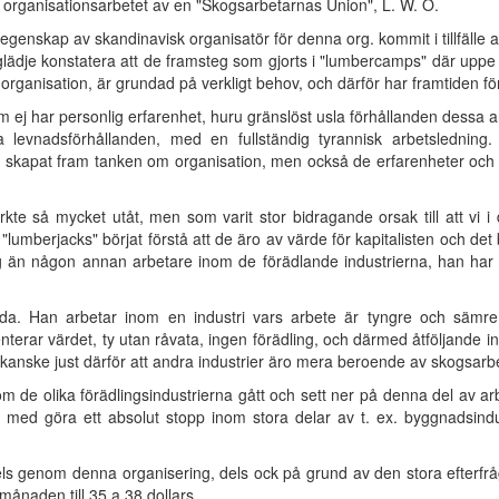
 organisationsarbetet av en "Skogsarbetarnas Union", L. W. O.
egenskap av skandinavisk organisatör för denna org. kommit i tillfälle a
ädje konstatera att de framsteg som gjorts i "lumbercamps" där uppe är 
organisation, är grundad på verkligt behov, och därför har framtiden för
 ej har personlig erfarenhet, huru gränslöst usla förhållanden dessa arbe
a levnadsförhållanden, med en fullständig tyrannisk arbetsledning.
 skapat fram tanken om organisation, men också de erfarenheter och d
e så mycket utåt, men som varit stor bidragande orsak till att vi i d
"lumberjacks" börjat förstå att de äro av värde för kapitalisten och det 
g än någon annan arbetare inom de förädlande industrierna, han har lå
a. Han arbetar inom en industri vars arbete är tyngre och sämre 
enterar värdet, ty utan råvata, ingen förädling, och därmed åtföljande in
anske just därför att andra industrier äro mera beroende av skogsarbet
inom de olika förädlingsindustrierna gått och sett ner på denna del av a
ch med göra ett absolut stopp inom stora delar av t. ex. byggnadsind
els genom denna organisering, dels ock på grund av den stora efterfr
i månaden till 35 a 38 dollars.