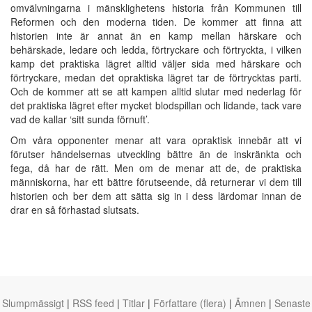
omvälvningarna i mänsklighetens historia från Kommunen till
Reformen och den moderna tiden. De kommer att finna att
historien inte är annat än en kamp mellan härskare och
behärskade, ledare och ledda, förtryckare och förtryckta, i vilken
kamp det praktiska lägret alltid väljer sida med härskare och
förtryckare, medan det opraktiska lägret tar de förtrycktas parti.
Och de kommer att se att kampen alltid slutar med nederlag för
det praktiska lägret efter mycket blodspillan och lidande, tack vare
vad de kallar ‘sitt sunda förnuft’.
Om våra opponenter menar att vara opraktisk innebär att vi
förutser händelsernas utveckling bättre än de inskränkta och
fega, då har de rätt. Men om de menar att de, de praktiska
människorna, har ett bättre förutseende, då returnerar vi dem till
historien och ber dem att sätta sig in i dess lärdomar innan de
drar en så förhastad slutsats.
Slumpmässigt
|
RSS feed
|
Titlar
|
Författare (flera)
|
Ämnen
|
Senaste