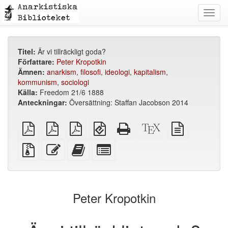
Toggl
navig
Titel:
Är vi tillräckligt goda?
Författare:
Peter Kropotkin
Ämnen:
anarkism
,
filosofi
,
ideologi
,
kapitalism
,
kommunism
,
sociologi
Källa:
Freedom 21/6 1888
Anteckningar:
Översättning: Staffan Jacobson 2014
plain
A4
Letter
EPUB
Fristående
XeLaTeX
plain
PDF
imposed
imposed
(för
HTML
källa
text
PDF
PDF
mobila
(utskriftsvänlig)
källa
Källfiler
Redigera
Lägg
Select
enheter)
med
denna
till
individual
bilagor
text
denna
parts
text
for
i
the
Peter Kropotkin
bokskaparen
bookbuilder