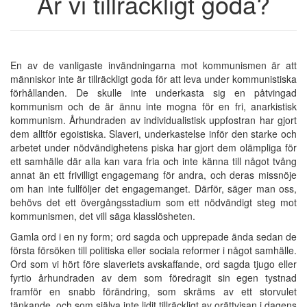
Är vi tillräckligt goda?
Εn av de vanligaste invändningarna mot kommunismen är att
människor inte är tillräckligt goda för att leva under kommunistiska
förhållanden. De skulle inte underkasta sig en påtvingad
kommunism och de är ännu inte mogna för en fri, anarkistisk
kommunism. Århundraden av individualistisk uppfostran har gjort
dem alltför egoistiska. Slaveri, underkastelse inför den starke och
arbetet under nödvändighetens piska har gjort dem olämpliga för
ett samhälle där alla kan vara fria och inte känna till något tvång
annat än ett frivilligt engagemang för andra, och deras missnöje
om han inte fullföljer det engagemanget. Därför, säger man oss,
behövs det ett övergångsstadium som ett nödvändigt steg mot
kommunismen, det vill säga klasslösheten.
Gamla ord i en ny form; ord sagda och upprepade ända sedan de
första försöken till politiska eller sociala reformer i något samhälle.
Ord som vi hört före slaveriets avskaffande, ord sagda tjugo eller
fyrtio århundraden av dem som föredragit sin egen tystnad
framför en snabb förändring, som skräms av ett storvulet
tänkande, och som själva inte lidit tillräckligt av orättvisan i dagens