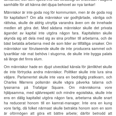
samhälle för att känna det djupa behovet av nya tankar!
Människor är inte goda nog för kommunism, men är de goda nog
för kapitalism? Om alla människor var godhjärtade, vänliga och
rättvisa, skulle de aldrig utnyttja varandra även om de innehade
medlen att göra det. Med sådana människor skulle det privata
ägandet av kapital inte utgöra någon fara. Kapitalisten skulle
skynda sig att dela med sig av sina profiter till arbetarna, och de
bäst betalda arbetarna med de som lider av tillfälliga orsaker. Om
människor var förutseende skulle de inte producera sammet och
lyxartiklar när mat behövs i stugorna, de skulle inte bygga palats
så länge det finns slum.
Om människor hade en djupt utvecklad känsla för jämlikhet skulle
de inte förtrycka andra människor. Politiker skulle inte lura sina
väljare. Parlamentet skulle inte vara en bedräglig pratkvarn, och
Charles Warrens polismän skulle vägra påverka talarna och
lyssnarna på Trafalgar Square. Om människorna vore
hjälpsamma, med självrespekt och mindre egoistiska, skulle inte
ens en dålig kapitalist utgöra någon fara, arbetarna skulle snart
ha reducerat honom till en kamrat-manager. Inte ens en kung
vore farlig, då folket närmast skulle betrakta honom som en som
är oförmögen att göra ett bättre arbete; därför betrodd att