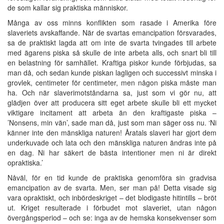
de som kallar sig praktiska människor.
Många av oss minns konflikten som rasade i Amerika före
slaveriets avskaffande. När de svartas emancipation försvarades,
sa de praktiskt lagda att om inte de svarta tvingades till arbete
med ägarens piska så skulle de inte arbeta alls, och snart bli till
en belastning för samhället. Kraftiga piskor kunde förbjudas, sa
man då, och sedan kunde piskan lagligen och successivt minska i
grovlek, centimeter för centimeter, men någon piska måste man
ha. Och när slaverimotståndarna sa, just som vi gör nu, att
glädjen över att producera sitt eget arbete skulle bli ett mycket
viktigare incitament att arbeta än den kraftigaste piska –
’Nonsens, min vän’, sade man då, just som man säger oss nu. ‘Ni
känner inte den mänskliga naturen! Åratals slaveri har gjort dem
underkuvade och lata och den mänskliga naturen ändras inte på
en dag. Ni har säkert de bästa intentioner men ni är direkt
opraktiska.’
Nåväl, för en tid kunde de praktiska genomföra sin gradvisa
emancipation av de svarta. Men, ser man på! Detta visade sig
vara opraktiskt, och inbördeskriget – det blodigaste hitintills – bröt
ut. Kriget resulterade i förbudet mot slaveriet, utan någon
övergångsperiod – och se: inga av de hemska konsekvenser som