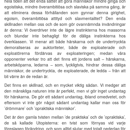
hela tiden att det enda sättet att göra människor mindre giriga och
egoistiska, mindre överambitiösa och slaviska på samma gång, är
att eliminera dessa förhållanden som gynnar denna girighet,
egoism, överambitiösa attityd och slavmentalitet? Den enda
skillnaden mellan oss och de som gör ovannämnda invändningar
är denna: Vi överdriver inte de lägre instinkterna hos massorna
och blundar inte behagligt för de dåliga instinkterna hos
överklassen. Vi menar att både härskarna och de undertryckta
demoraliseras av auktoriteter, både de exploaterade och
exploatörerna fördärvas av exploateringen; medan våra
opponenter verkar tro att det finns ett jordens salt – härskarna,
arbetsköparna, ledarna – som, lyckligtvis, hindrar dessa dåliga
människor, de undertryckta, de exploaterade, de ledda – från att
bli värre än de redan är.
Det finns en skillnad, och en mycket viktig sådan. Vi medger att
den mänskliga naturen inte är perfekt, men vi gör inget undantag
för härskarna. De gör ett sådant undantag, ibland omedvetet, och
eftersom vi inte gör något sådant undantag kallar man oss för
’drömmare’ och ’opraktiska människor’.
Det är den gamla tvisten mellan ’de praktiska’ och de ’opraktiska’,
de så kallade Utopisterna: en tvist som förnyas vid varje
föreslagen förändring, och som alltid slutar med totalt nederlag för