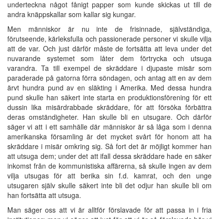
underteckna något fånigt papper som kunde skickas ut till de
andra knäppskallar som kallar sig kungar.
Men människor är nu inte de frisinnade, självständiga,
förutseende, kärleksfulla och passionerade personer vi skulle vilja
att de var. Och just därför måste de fortsätta att leva under det
nuvarande systemet som låter dem förtrycka och utsuga
varandra. Ta till exempel de skräddare i djupaste misär som
paraderade på gatorna förra söndagen, och antag att en av dem
ärvt hundra pund av en släkting i Amerika. Med dessa hundra
pund skulle han säkert inte starta en produktionsförening för ett
dussin lika misärdrabbade skräddare, för att försöka förbättra
deras omständigheter. Han skulle bli en utsugare. Och därför
säger vi att i ett samhälle där människor är så låga som i denna
amerikanska församling är det mycket svårt för honom att ha
skräddare i misär omkring sig. Så fort det är möjligt kommer han
att utsuga dem; under det att ifall dessa skräddare hade en säker
inkomst från de kommunistiska affärerna, så skulle ingen av dem
vilja utsugas för att berika sin f.d. kamrat, och den unge
utsugaren själv skulle säkert inte bli det odjur han skulle bli om
han fortsätta att utsuga.
Man säger oss att vi är alltför förslavade för att passa in i fria