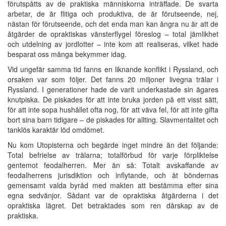
förutspåtts av de praktiska människorna inträffade. De svarta
arbetar, de är flitiga och produktiva, de är förutseende, nej,
nästan för förutseende, och det enda man kan ångra nu är att de
åtgärder de opraktiskas vänsterflygel föreslog – total jämlikhet
och utdelning av jordlotter – inte kom att realiseras, vilket hade
besparat oss många bekymmer idag.
Vid ungefär samma tid fanns en liknande konflikt i Ryssland, och
orsaken var som följer. Det fanns 20 miljoner livegna trälar i
Ryssland. I generationer hade de varit underkastade sin ägares
knutpiska. De piskades för att inte bruka jorden på ett visst sätt,
för att inte sopa hushållet ofta nog, för att väva fel, för att inte gifta
bort sina barn tidigare – de piskades för allting. Slavmentalitet och
tanklös karaktär löd omdömet.
Nu kom Utopisterna och begärde inget mindre än det följande:
Total befrielse av trälarna; totalförbud för varje förpliktelse
gentemot feodalherren. Mer än så: Totalt avskaffande av
feodalherrens jurisdiktion och inflytande, och åt böndernas
gemensamt valda byråd med makten att bestämma efter sina
egna sedvänjor. Sådant var de opraktiska åtgärderna i det
opraktiska lägret. Det betraktades som ren dårskap av de
praktiska.