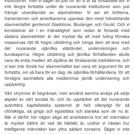
institutioner; men vi säger att just för att vi är så förslavade bör vi
inte längre fortsätta under de nuvarande institutioner som just
främjar utvecklandet av slavinstinkter. Vi ser att britterna,
fransmännen och amerikanerna uppvisar den mest frånstötande
slavmentalitet gentemot Gladstone, Boulanger och Gould. Och vi
konstaterar att i en mänsklighet som redan är försedd med
sådana slavinstinkter är det mycket illa att med tvång förneka
massornas rätt till högre utbildning och tvinga dem att leva med
det nuvarande ojämlika välståndet, undervisningen och
kunskaperna. Högre utbildning och jämlika förhållanden skulle
vara de enda medlen att utplåna de förslavande instinkterna, och
vi kan inte förstå hur slavmentalitet kan vara ett argument för att
fortsätta, om så bara för en dag, de ojämlika förhållandena, för att
förvägra samhällets alla medlemmar jämlik undervisning och
upplysning.
Vårt utrymme är begränsat, men använd samma analys på varje
aspekt av vårt sociala liv, och du upptäcker att det nuvarande
autoritära kapitalistiska systemet är helt olämpligt för så
oförsiktiga, så giriga och egoistiska och slaviska som de nu är.
När vi därför hör någon säga att anarkisterna tror att människor
är mycket bättre än vad de faktiskt är, undrar vi nästan hur
intelligenta människor kan yttra sådant nonsens. Säger vi inte