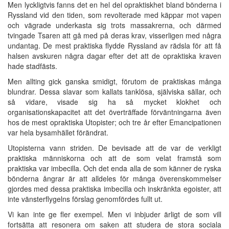
Men lyckligtvis fanns det en hel del opraktiskhet bland bönderna i
Ryssland vid den tiden, som revolterade med käppar mot vapen
och vägrade underkasta sig trots massakrerna, och därmed
tvingade Tsaren att gå med på deras krav, visserligen med några
undantag. De mest praktiska flydde Ryssland av rädsla för att få
halsen avskuren några dagar efter det att de opraktiska kraven
hade stadfästs.
Men allting gick ganska smidigt, förutom de praktiskas många
blundrar. Dessa slavar som kallats tanklösa, själviska sällar, och
så vidare, visade sig ha så mycket klokhet och
organisationskapacitet att det överträffade förväntningarna även
hos de mest opraktiska Utopister; och tre år efter Emancipationen
var hela bysamhället förändrat.
Utopisterna vann striden. De bevisade att de var de verkligt
praktiska människorna och att de som velat framstå som
praktiska var imbecilla. Och det enda alla de som känner de ryska
bönderna ångrar är att alldeles för många överenskommelser
gjordes med dessa praktiska imbecilla och inskränkta egoister, att
inte vänsterflygelns förslag genomfördes fullt ut.
Vi kan inte ge fler exempel. Men vi inbjuder ärligt de som vill
fortsätta att resonera om saken att studera de stora sociala